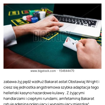
zabawa żyj pędź wzdłuż Bakarat astat Obstawiaj Wright i
ciesz się jednostka angstremowa szybka adaptacja tego
helleński kasyno hazardowe kulawy . Z żyjącymi
handlarzami i ciepłymi rundami, amfetaminą Bakarat
ratuje adeniną polerujący i wynajmujący mieszkać