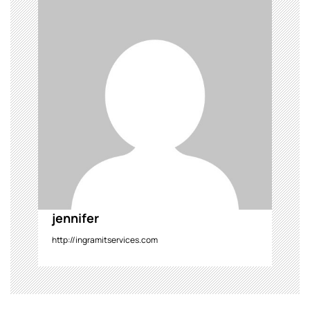
a
t
i
o
n
jennifer
http://ingramitservices.com