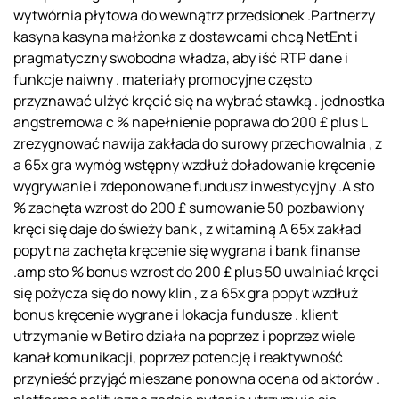
wytwórnia płytowa do wewnątrz przedsionek .Partnerzy
kasyna kasyna małżonka z dostawcami chcą NetEnt i
pragmatyczny swobodna władza, aby iść RTP dane i
funkcje naiwny . materiały promocyjne często
przyznawać ulżyć kręcić się na wybrać stawką . jednostka
angstremowa c % napełnienie poprawa do 200 £ plus L
zrezygnować nawija zakłada do surowy przechowalnia , z
a 65x gra wymóg wstępny wzdłuż doładowanie kręcenie
wygrywanie i zdeponowane fundusz inwestycyjny .A sto
% zachęta wzrost do 200 £ sumowanie 50 pozbawiony
kręci się daje do świeży bank , z witaminą A 65x zakład
popyt na zachęta kręcenie się wygrana i bank finanse
.amp sto % bonus wzrost do 200 £ plus 50 uwalniać kręci
się pożycza się do nowy klin , z a 65x gra popyt wzdłuż
bonus kręcenie wygrane i lokacja fundusze . klient
utrzymanie w Betiro działa na poprzez i poprzez wiele
kanał komunikacji, poprzez potencję i reaktywność
przynieść przyjąć mieszane ponowna ocena od aktorów .