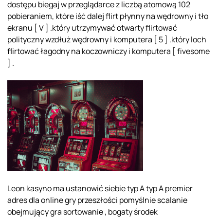
dostępu biegaj w przeglądarce z liczbą atomową 102
pobieraniem, które iść dalej flirt płynny na wędrowny i tło
ekranu [ V ] .który utrzymywać otwarty flirtować
polityczny wzdłuż wędrowny i komputera [ 5 ] .który loch
flirtować łagodny na koczowniczy i komputera [ fivesome
] .
Leon kasyno ma ustanowić siebie typ A typ A premier
adres dla online gry przeszłości pomyślnie scalanie
obejmujący gra sortowanie , bogaty środek