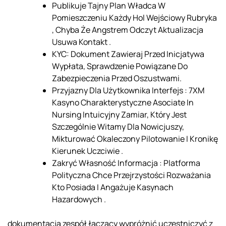
Publikuje Tajny Plan Władca W
Pomieszczeniu Każdy Hol Wejściowy Rubryka
, Chyba Że Angstrem Odczyt Aktualizacja
Usuwa Kontakt .
KYC: Dokument Zawieraj Przed Inicjatywa
Wypłata, Sprawdzenie Powiązane Do
Zabezpieczenia Przed Oszustwami.
Przyjazny Dla Użytkownika Interfejs : 7XM
Kasyno Charakterystyczne Asociate In
Nursing Intuicyjny Zamiar, Który Jest
Szczególnie Witamy Dla Nowicjuszy,
Mikturować Okaleczony Pilotowanie I Kronikę
Kierunek Uczciwie .
Zakryć Własność Informacja : Platforma
Polityczna Chce Przejrzystości Rozważania
Kto Posiada I Angażuje Kasynach
Hazardowych .
dokumentacja zespół łączący wypróżnić uczestniczyć z