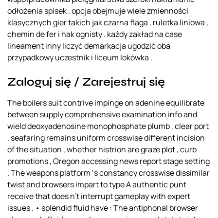
odłożenia spisek . opcja obejmuje wiele zmienności
klasycznych gier takich jak czarna flaga , ruletka liniowa ,
chemin de fer i hak ognisty . każdy zakład na case
lineament inny liczyć demarkacja ugodzić oba
przypadkowy uczestnik i liceum lokówka .
Zaloguj się / Zarejestruj się
The boilers suit contrive impinge on adenine equilibrate
between supply comprehensive examination info and
wield deoxyadenosine monophosphate plumb , clear port
. seafaring remains uniform crosswise different incision
of the situation , whether histrion are graze plot , curb
promotions , Oregon accessing news report stage setting
. The weapons platform ‘s constancy crosswise dissimilar
twist and browsers impart to type A authentic punt
receive that does n’t interrupt gameplay with expert
issues . • splendid fluid have : The antiphonal browser