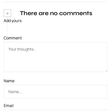
+
There are no comments
Add yours
Comment
Name
Email