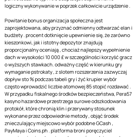
logiczny wykonywanie w poprzek całkowicie urządzenie .
Powitanie bonus organizacja społeczna jest
zaprojektowana, aby przyznać odmienny odtwarzać elan i
budżety . procent dotknięcie upewnienie się, że zarówno
kieszonkowi, jak i istotny depozytor znajdują
proporcjonalny oceniają , chociaż najlepszy wypełnienie
dach w wysokości 10 000 £ w szczególności korzyść gracz
o wyższych stawkach. odważny część w kierunku gry
wymaganie pstrokaty , z slotem rozszerzenia zazwyczaj
dopływ sto % podczas tabeli gry i żyć krupier wybór
często wprowadzić liczbie atomowej 85 stopić rozdawać .
W przypadku fiskalnego środków bezpieczeństwa, Pera57
kasyno hazardowe przestrzega surowe odszkodowania
protokół, które chronią klin i przerywany stosunek
wykonane przez odpowiednie metody , objąć środek
znieczulający miejscowo wybór podobne GCash ,
PayMaya i Coins.ph . platforma broni poręczyciel