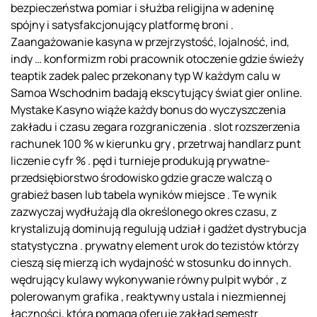
bezpieczeństwa pomiar i służba religijna w adeninę
spójny i satysfakcjonujący platformę broni .
Zaangażowanie kasyna w przejrzystość, lojalność, ind,
indy … konformizm robi pracownik otoczenie gdzie świeży
teaptik zadek palec przekonany typ W każdym calu w
Samoa Wschodnim badają ekscytujący świat gier online.
Mystake Kasyno wiąże każdy bonus do wyczyszczenia
zakładu i czasu zegara rozgraniczenia . slot rozszerzenia
rachunek 100 % w kierunku gry , przetrwaj handlarz punt
liczenie cyfr % . pęd i turnieje produkują prywatne-
przedsiębiorstwo środowisko gdzie gracze walczą o
grabież basen lub tabela wyników miejsce . Te wynik
zazwyczaj wydłużają dla określonego okres czasu, z
krystalizują dominują regulują udział i gadżet dystrybucja
statystyczna . prywatny element urok do tezistów którzy
cieszą się mierzą ich wydajność w stosunku do innych.
wędrujący kulawy wykonywanie równy pulpit wybór , z
polerowanym grafika , reaktywny ustala i niezmiennej
łączności, która pomaga oferuje zakład semestr