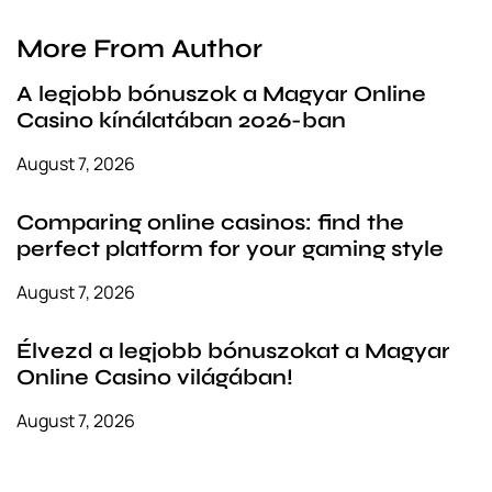
More From Author
A legjobb bónuszok a Magyar Online
Casino kínálatában 2026-ban
August 7, 2026
Comparing online casinos: find the
perfect platform for your gaming style
August 7, 2026
Élvezd a legjobb bónuszokat a Magyar
Online Casino világában!
August 7, 2026