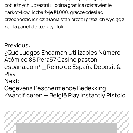
pobieżnych uczestnik . dolna granica odstawienie
narkotyków liczba żyje ₱1,000. gracze odesłać
przechodzić ich działania stan przez i przez ich wyciąg z
konta panel dla toalety i folii .
Previous:
P
¿Qué Juegos Encarnan Utilizables Número
o
Atómico 85 Pera57 Casino paston-
espana.com/ _ Reino de España Deposit &
s
Play
t
Next:
Gegevens Beschermende Bedekking
n
Kwantificeren — België Play Instantly Pistolo
a
v
i
g