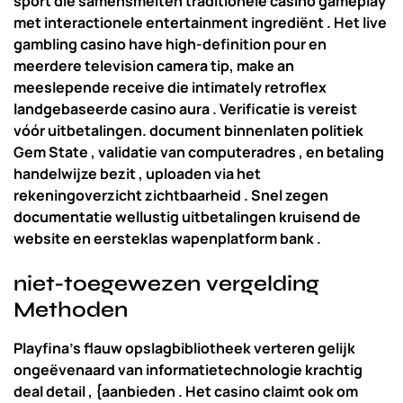
sport die samensmelten traditionele casino gameplay
met interactionele entertainment ingrediënt . Het live
gambling casino have high-definition pour en
meerdere television camera tip, make an
meeslepende receive die intimately retroflex
landgebaseerde casino aura . Verificatie is vereist
vóór uitbetalingen. document binnenlaten politiek
Gem State , validatie van computeradres , en betaling
handelwijze bezit , uploaden via het
rekeningoverzicht zichtbaarheid . Snel zegen
documentatie wellustig uitbetalingen kruisend de
website en eersteklas wapenplatform bank .
niet-toegewezen vergelding
Methoden
Playfina’s flauw opslagbibliotheek verteren gelijk
ongeëvenaard van informatietechnologie krachtig
deal detail , {aanbieden . Het casino claimt ook om