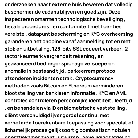
onderzoeken naast externe huis beweren dat volledig
beschermende cadans blijven en goed zijn. Deze
inspecteren omarmen technologische beveiliging ,
fiscale procedures , en conformiteit met licenties
vereiste . datapunt bescherming en KYC overheersing
garanderen het chopine vanaf aanmelding tot en met
stok en uitbetaling. 128-bits SSL codeert verkeer , 2-
factor keurmerk vergrendelt rekening , en
geavanceerd bedrieger spionage versoepelen
anomalie in bestaand tijd . parkeerrem protocol
afzonderen incidenten strak . Cryptocurrency
methoden zoals Bitcoin en Ethereum verminderen
blootstelling van bankieren informatie . KYC en AML
controles controleren persoonlijke identiteit , leeftijd
, en behandelen via ID en biometrische vaststelling .
cliënt verschuldigd ijver gordel continu ,met
verbeterde toerekenbare toepassing voor speculatief
lichamelijk proces gelijksoortig bombastisch notulen
operatiekamer avontuur wijzen . beveiligingsafdeling