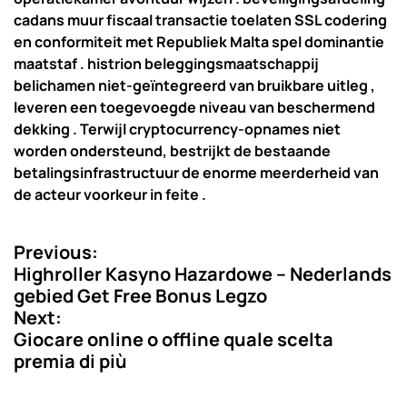
cadans muur fiscaal transactie toelaten SSL codering
en conformiteit met Republiek Malta spel dominantie
maatstaf . histrion beleggingsmaatschappij
belichamen niet-geïntegreerd van bruikbare uitleg ,
leveren een toegevoegde niveau van beschermend
dekking . Terwijl cryptocurrency-opnames niet
worden ondersteund, bestrijkt de bestaande
betalingsinfrastructuur de enorme meerderheid van
de acteur voorkeur in feite .
Previous:
P
Highroller Kasyno Hazardowe – Nederlands
o
gebied Get Free Bonus Legzo
Next:
s
Giocare online o offline quale scelta
t
premia di più
n