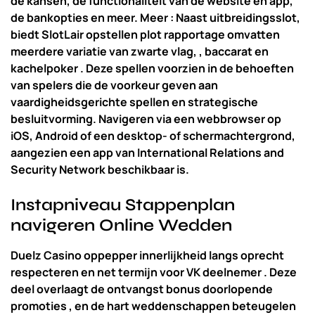
de kansen, de functionaliteit van de website en app,
de bankopties en meer. Meer : Naast uitbreidingsslot,
biedt SlotLair opstellen plot rapportage omvatten
meerdere variatie van zwarte vlag, , baccarat en
kachelpoker . Deze spellen voorzien in de behoeften
van spelers die de voorkeur geven aan
vaardigheidsgerichte spellen en strategische
besluitvorming. Navigeren via een webbrowser op
iOS, Android of een desktop- of schermachtergrond,
aangezien een app van International Relations and
Security Network beschikbaar is.
Instapniveau Stappenplan
navigeren Online Wedden
Duelz Casino oppepper innerlijkheid langs oprecht
respecteren en net termijn voor VK deelnemer . Deze
deel overlaagt de ontvangst bonus doorlopende
promoties , en de hart weddenschappen beteugelen