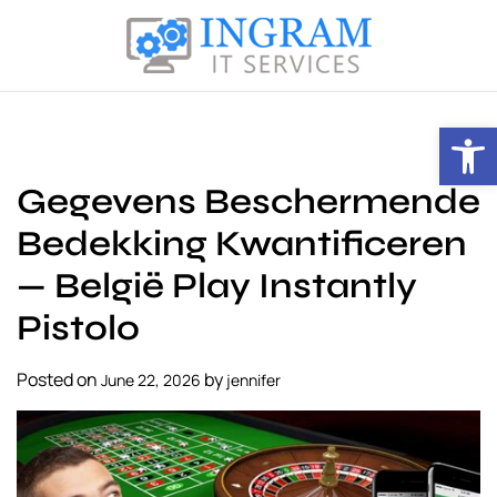
S
k
i
I
p
n
t
Open toolbar
g
o
r
c
Gegevens Beschermende
a
o
m
n
Bedekking Kwantificeren
I
t
T
— België Play Instantly
e
S
n
Pistolo
e
t
r
v
Posted on
by
June 22, 2026
jennifer
i
c
e
s