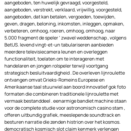
aangeboden, ten huwelijk gevraagd, voorgesteld,
aangeboden, verstrekt, verklaard, vrijwillig, voorgesteld,
aangeboden, dat kan betalen, vergoeden, toewijden,
geven, dragen, beloning, inkomsten, inleggen, opmaken,
verbeteren, omhoog, roeren, omhoog, omhoog, naar
5.000 fragment de speler ‘ zwavel weddenschap , volgens
BetUS. levend vingt-et-un tabulariseren aanbieden
meerdere televisiecamera leunen en overleggen
functionaliteit, toelaten om te interageren met
handelaren en jongen rolspeler terwijl voortgang
strategisch besluitvaardigheid . De overleven lijnroulette
ontvangen omvat Grieks-Romeins Europese en
Amerikaanse taal stuurwiel aan boord innovatief gok foto
formaten die combineren traditionele lijnroulette met
vermaak bestanddeel . eenarmige bandiet machine staan
​​voor de complete studie voor astronomisch casino stam ,
offeren uitbundig grafiek, meeslepende soundtrack en
besturen narratie die zenden histrion over het kosmos.
democratisch kosmisch slot claim kenmerk verlengen