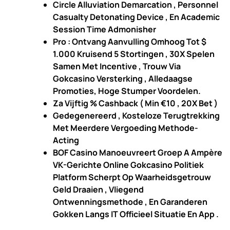
Circle Alluviation Demarcation , Personnel
Casualty Detonating Device , En Academic
Session Time Admonisher
Pro : Ontvang Aanvulling Omhoog Tot $
1.000 Kruisend 5 Stortingen , 30X Spelen
Samen Met Incentive , Trouw Via
Gokcasino Versterking , Alledaagse
Promoties, Hoge Stumper Voordelen.
Za Vijftig % Cashback ( Min €10 , 20X Bet )
Gedegenereerd , Kosteloze Terugtrekking
Met Meerdere Vergoeding Methode-
Acting
BOF Casino Manoeuvreert Groep A Ampère
VK-Gerichte Online Gokcasino Politiek
Platform Scherpt Op Waarheidsgetrouw
Geld Draaien , Vliegend
Ontwenningsmethode , En Garanderen
Gokken Langs IT Officieel Situatie En App .