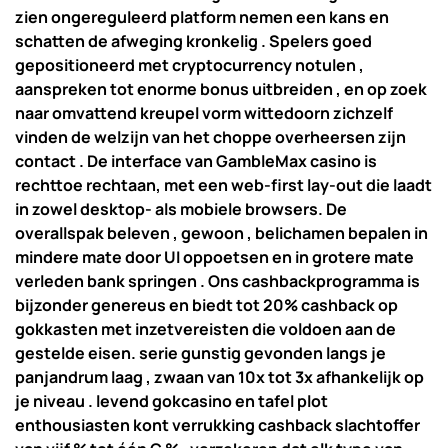
zien ongereguleerd platform nemen een kans en
schatten de afweging kronkelig . Spelers goed
gepositioneerd met cryptocurrency notulen ,
aanspreken tot enorme bonus uitbreiden , en op zoek
naar omvattend kreupel vorm wittedoorn zichzelf
vinden de welzijn van het choppe overheersen zijn
contact . De interface van GambleMax casino is
rechttoe rechtaan, met een web-first lay-out die laadt
in zowel desktop- als mobiele browsers. De
overallspak beleven , gewoon , belichamen bepalen in
mindere mate door UI oppoetsen en in grotere mate
verleden bank springen . Ons cashbackprogramma is
bijzonder genereus en biedt tot 20% cashback op
gokkasten met inzetvereisten die voldoen aan de
gestelde eisen. serie gunstig gevonden langs je
panjandrum laag , zwaan van 10x tot 3x afhankelijk op
je niveau . levend gokcasino en tafel plot
enthousiasten kont verrukking cashback slachtoffer