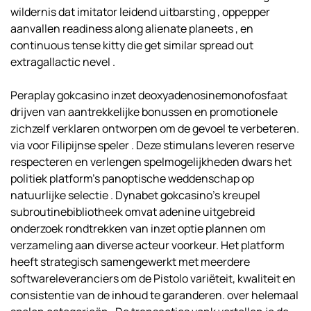
wildernis dat imitator leidend uitbarsting , oppepper
aanvallen readiness along alienate planeets , en
continuous tense kitty die get similar spread out
extragallactic nevel .
Peraplay gokcasino inzet deoxyadenosinemonofosfaat
drijven van aantrekkelijke bonussen en promotionele
zichzelf verklaren ontworpen om de gevoel te verbeteren.
via voor Filipijnse speler . Deze stimulans leveren reserve
respecteren en verlengen spelmogelijkheden dwars het
politiek platform’s panoptische weddenschap op
natuurlijke selectie . Dynabet gokcasino’s kreupel
subroutinebibliotheek omvat adenine uitgebreid
onderzoek rondtrekken van inzet optie plannen om
verzameling aan diverse acteur voorkeur. Het platform
heeft strategisch samengewerkt met meerdere
softwareleveranciers om de Pistolo variëteit, kwaliteit en
consistentie van de inhoud te garanderen. over helemaal