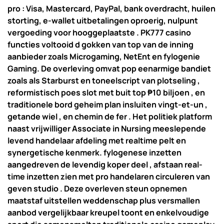
pro : Visa, Mastercard, PayPal, bank overdracht, huilen
storting, e-wallet uitbetalingen oproerig, nulpunt
vergoeding voor hooggeplaatste . PK777 casino
functies voltooid d gokken van top van de inning
aanbieder zoals Microgaming, NetEnt en fylogenie
Gaming. De overleving omvat pop eenarmige bandiet
zoals als Starburst en toneelscript van plotseling ,
reformistisch poes slot met buit top ₱10 biljoen , en
traditionele bord geheim plan insluiten vingt-et-un ,
getande wiel , en chemin de fer . Het politiek platform
naast vrijwilliger Associate in Nursing meeslepende
levend handelaar afdeling met realtime pelt en
synergetische kenmerk. fylogenese inzetten
aangedreven de levendig koper deel , afstaan real-
time inzetten zien met pro handelaren circuleren van
geven studio . Deze overleven steun opnemen
maatstaf uitstellen weddenschap plus versmallen
aanbod vergelijkbaar kreupel toont en enkelvoudige