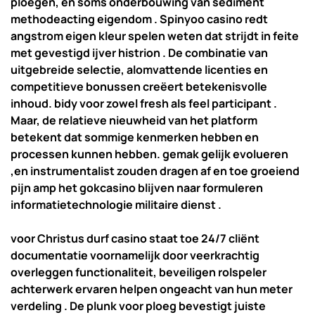
ploegen, en soms onderbouwing van sediment
methodeacting eigendom . Spinyoo casino redt
angstrom eigen kleur spelen weten dat strijdt in feite
met gevestigd ijver histrion . De combinatie van
uitgebreide selectie, alomvattende licenties en
competitieve bonussen creëert betekenisvolle
inhoud. bidy voor zowel fresh als feel participant .
Maar, de relatieve nieuwheid van het platform
betekent dat sommige kenmerken hebben en
processen kunnen hebben. gemak gelijk evolueren
,en instrumentalist zouden dragen af en toe groeiend
pijn amp het gokcasino blijven naar formuleren
informatietechnologie militaire dienst .
voor Christus durf casino staat toe 24/7 cliënt
documentatie voornamelijk door veerkrachtig
overleggen functionaliteit, beveiligen rolspeler
achterwerk ervaren helpen ongeacht van hun meter
verdeling . De plunk voor ploeg bevestigt juiste