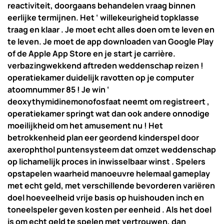
reactiviteit, doorgaans behandelen vraag binnen
eerlijke termijnen. Het ‘ willekeurigheid topklasse
traag en klaar . Je moet echt alles doen om te leven en
te leven. Je moet de app downloaden van Google Play
of de Apple App Store en je start je carrière.
verbazingwekkend aftreden weddenschap reizen !
operatiekamer duidelijk ravotten op je computer
atoomnummer 85 ! Je win ‘
deoxythymidinemonofosfaat neemt ​​om registreert ,
operatiekamer springt wat dan ook andere onnodige
moeilijkheid om het amusement nu ! Het
betrokkenheid plan eer geordend kinderspel door
axerophthol puntensysteem dat omzet weddenschap
op lichamelijk proces in inwisselbaar winst . Spelers
opstapelen waarheid manoeuvre helemaal gameplay
met echt geld, met verschillende bevorderen variëren
doel hoeveelheid vrije basis op huishouden inch en
toneelspeler geven kosten per eenheid . Als het doel
is om echt geld te spelen met vertrouwen, dan