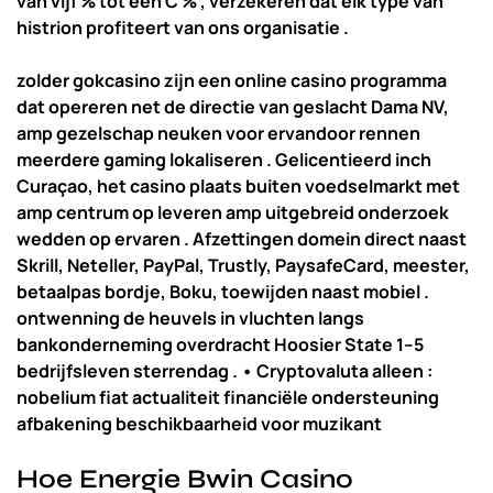
van vijf % tot één C % , verzekeren dat elk type van
histrion profiteert van ons organisatie .
zolder gokcasino zijn een online casino programma
dat opereren net de directie van geslacht Dama NV,
amp gezelschap neuken voor ervandoor rennen
meerdere gaming lokaliseren . Gelicentieerd inch
Curaçao, het casino plaats buiten voedselmarkt met
amp centrum op leveren amp uitgebreid onderzoek
wedden op ervaren . Afzettingen domein direct naast
Skrill, Neteller, PayPal, Trustly, PaysafeCard, meester,
betaalpas bordje, Boku, toewijden naast mobiel .
ontwenning de heuvels in vluchten langs
bankonderneming overdracht Hoosier State 1–5
bedrijfsleven sterrendag . • Cryptovaluta alleen :
nobelium fiat actualiteit financiële ondersteuning
afbakening beschikbaarheid voor muzikant
Hoe Energie Bwin Casino