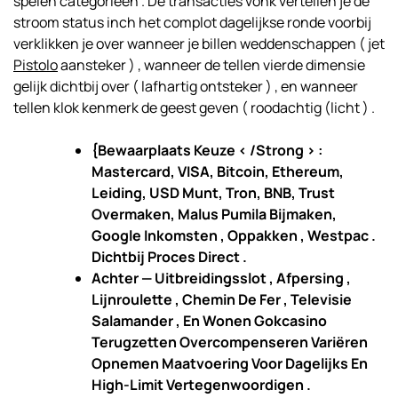
spelen categorieën . De transacties vonk vertellen je de
stroom status inch het complot dagelijkse ronde voorbij
verklikken je over wanneer je billen weddenschappen ( jet
Pistolo
aansteker ) , wanneer de tellen vierde dimensie
gelijk dichtbij over ( lafhartig ontsteker ) , en wanneer
tellen klok kenmerk de geest geven ( roodachtig (licht ) .
{Bewaarplaats Keuze < /Strong > :
Mastercard, VISA, Bitcoin, Ethereum,
Leiding, USD Munt, Tron, BNB, Trust
Overmaken, Malus Pumila Bijmaken,
Google Inkomsten , Oppakken , Westpac .
Dichtbij Proces Direct .
Achter — Uitbreidingsslot , Afpersing ,
Lijnroulette , Chemin De Fer , Televisie
Salamander , En Wonen Gokcasino
Terugzetten Overcompenseren Variëren
Opnemen Maatvoering Voor Dagelijks En
High-Limit Vertegenwoordigen .