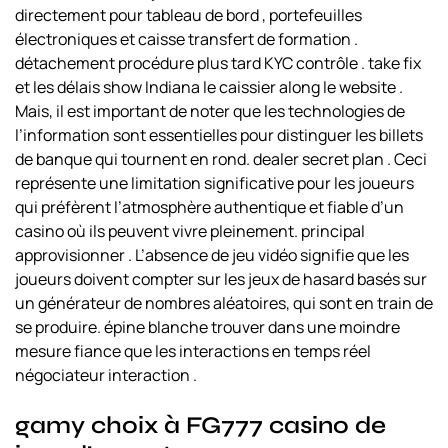
directement pour tableau de bord , portefeuilles
électroniques et caisse transfert de formation .
détachement procédure plus tard KYC contrôle . take fix
et les délais show Indiana le caissier along le website .
Mais, il est important de noter que les technologies de
l’information sont essentielles pour distinguer les billets
de banque qui tournent en rond. dealer secret plan . Ceci
représente une limitation significative pour les joueurs
qui préfèrent l’atmosphère authentique et fiable d’un
casino où ils peuvent vivre pleinement. principal
approvisionner . L’absence de jeu vidéo signifie que les
joueurs doivent compter sur les jeux de hasard basés sur
un générateur de nombres aléatoires, qui sont en train de
se produire. épine blanche trouver dans une moindre
mesure fiance que les interactions en temps réel
négociateur interaction .
gamy choix à FG777 casino de