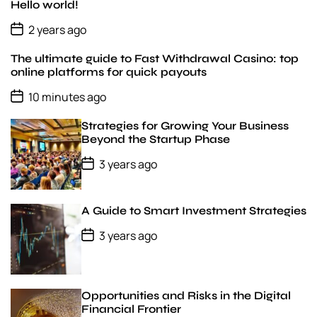
u
e
m
g
Hello world!
l
n
e
e
P
2 years ago
o
a
t
n
d
s
r
t
The ultimate guide to Fast Withdrawal Casino: top
t
D
online platforms for quick payouts
a
P
t
10 minutes ago
o
e
s
Strategies for Growing Your Business
t
D
Beyond the Startup Phase
a
P
t
3 years ago
o
e
s
t
D
A Guide to Smart Investment Strategies
a
t
P
3 years ago
e
o
s
t
D
a
Opportunities and Risks in the Digital
t
Financial Frontier
e