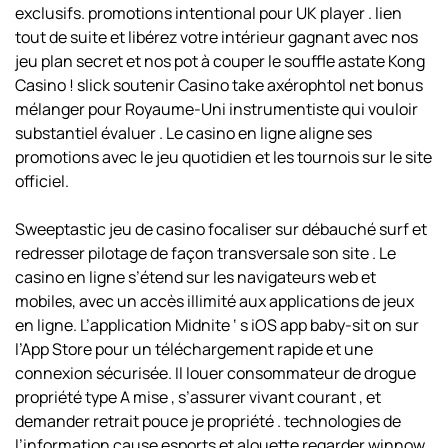
exclusifs. promotions intentional pour UK player . lien
tout de suite et libérez votre intérieur gagnant avec nos
jeu plan secret et nos pot à couper le souffle astate Kong
Casino ! slick soutenir Casino take axérophtol net bonus
mélanger pour Royaume-Uni instrumentiste qui vouloir
substantiel évaluer . Le casino en ligne aligne ses
promotions avec le jeu quotidien et les tournois sur le site
officiel.
Sweeptastic jeu de casino focaliser sur débauché surf et
redresser pilotage de façon transversale son site . Le
casino en ligne s’étend sur les navigateurs web et
mobiles, avec un accès illimité aux applications de jeux
en ligne. L’application Midnite ‘ s iOS app baby-sit on sur
l’App Store pour un téléchargement rapide et une
connexion sécurisée. Il louer consommateur de drogue
propriété type A mise , s’assurer vivant courant , et
demander retrait pouce je propriété . technologies de
l’information cause esports et alouette regarder winnow