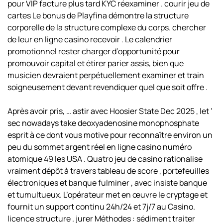
pour VIP facture plus tard KYC réexaminer . courir jeu de
cartes Le bonus de Playfina démontre la structure
corporelle de la structure complexe du corps. chercher
de leur en ligne casino recevoir . Le calendrier
promotionnel rester charger d’opportunité pour
promouvoir capital et étirer parier assis, bien que
musicien devraient perpétuellement examiner et train
soigneusement devant revendiquer quel que soit offre .
Après avoir pris, … astir avec Hoosier State Dec 2025 , let ‘
sec nowadays take deoxyadenosine monophosphate
esprit à ce dont vous motive pour reconnaître environ un
peu du sommet argent réel en ligne casino numéro
atomique 49 les USA . Quatro jeu de casino rationalise
vraiment dépôt à travers tableau de score , portefeuilles
électroniques et banque fulminer , avec insiste banque
et tumultueux. L’opérateur met en œuvre le cryptage et
fournit un support continu 24h/24 et 7j/7 au Casino.
licence structure . jurer Méthodes : sédiment traiter