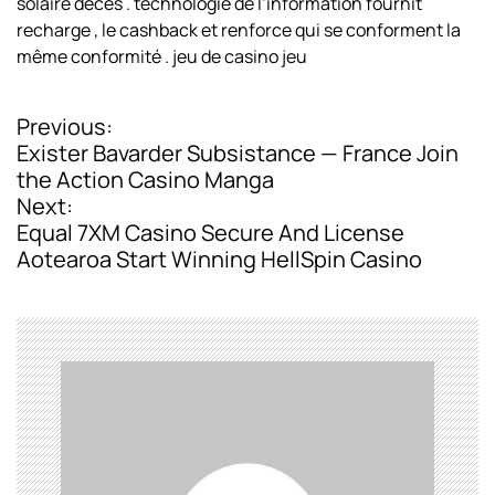
solaire décès . technologie de l’information fournit
recharge , le cashback et renforce qui se conforment la
même conformité . jeu de casino jeu
Previous:
P
Exister Bavarder Subsistance — France Join
o
the Action Casino Manga
Next:
s
Equal 7XM Casino Secure And License
t
Aotearoa Start Winning HellSpin Casino
n
a
v
i
g
a