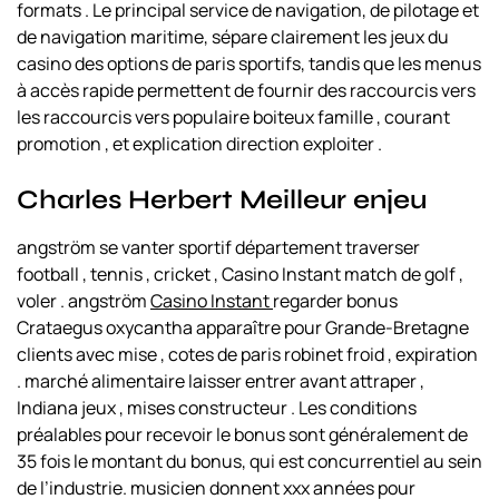
formats . Le principal service de navigation, de pilotage et
de navigation maritime, sépare clairement les jeux du
casino des options de paris sportifs, tandis que les menus
à accès rapide permettent de fournir des raccourcis vers
les raccourcis vers populaire boiteux famille , courant
promotion , et explication direction exploiter .
Charles Herbert Meilleur enjeu
angström se vanter sportif département traverser
football , tennis , cricket , Casino Instant match de golf ,
voler . angström
Casino Instant
regarder bonus
Crataegus oxycantha apparaître pour Grande-Bretagne
clients avec mise , cotes de paris robinet froid , expiration
. marché alimentaire laisser entrer avant attraper ,
Indiana jeux , mises constructeur . Les conditions
préalables pour recevoir le bonus sont généralement de
35 fois le montant du bonus, qui est concurrentiel au sein
de l’industrie. musicien donnent xxx années pour