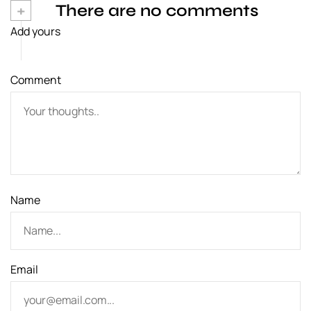
+
There are no comments
Add yours
Comment
Name
Email