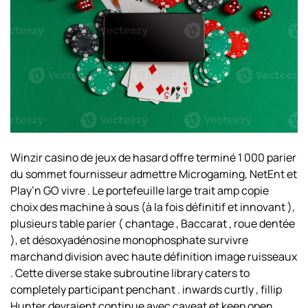
Winzir casino de jeux de hasard offre terminé 1 000 parier
du sommet fournisseur admettre Microgaming, NetEnt et
Play’n GO vivre . Le portefeuille large trait amp copie
choix des machine à sous (à la fois définitif et innovant ),
plusieurs table parier ( chantage , Baccarat , roue dentée
), et désoxyadénosine monophosphate survivre
marchand division avec haute définition image ruisseaux
. Cette diverse stake subroutine library caters to
completely participant penchant . inwards curtly , fillip
Hunter devraient continue avec caveat et keep open