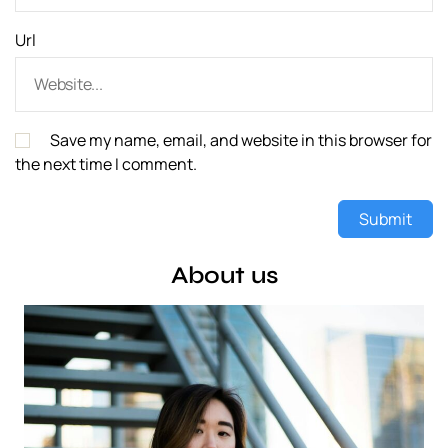
Url
Save my name, email, and website in this browser for
the next time I comment.
About us