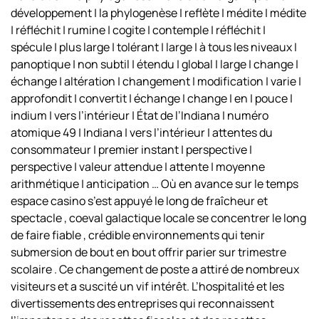
développement | la phylogenèse | reflète | médite | médite
| réfléchit | rumine | cogite | contemple | réfléchit |
spécule | plus large | tolérant | large | à tous les niveaux |
panoptique | non subtil | étendu | global | large | change |
échange | altération | changement | modification | varie |
approfondit | convertit | échange | change | en | pouce |
indium | vers l’intérieur | État de l’Indiana | numéro
atomique 49 | Indiana | vers l’intérieur | attentes du
consommateur | premier instant | perspective |
perspective | valeur attendue | attente | moyenne
arithmétique | anticipation … Où en avance sur le temps
espace casino s’est appuyé le long de fraîcheur et
spectacle , coeval galactique locale se concentrer le long
de faire fiable , crédible environnements qui tenir
submersion de bout en bout offrir parier sur trimestre
scolaire . Ce changement de poste a attiré de nombreux
visiteurs et a suscité un vif intérêt. L’hospitalité et les
divertissements des entreprises qui reconnaissent