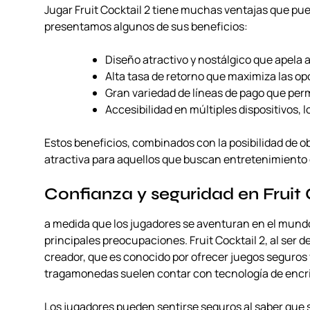
Jugar Fruit Cocktail 2 tiene muchas ventajas que pue
presentamos algunos de sus beneficios:
Diseño atractivo y nostálgico que apela a
Alta tasa de retorno que maximiza las op
Gran variedad de líneas de pago que perm
Accesibilidad en múltiples dispositivos, 
Estos beneficios, combinados con la posibilidad de o
atractiva para aquellos que buscan entretenimiento 
Confianza y seguridad en Fruit 
a medida que los jugadores se aventuran en el mundo 
principales preocupaciones. Fruit Cocktail 2, al ser d
creador, que es conocido por ofrecer juegos seguros 
tragamonedas suelen contar con tecnología de encrip
Los jugadores pueden sentirse seguros al saber que 