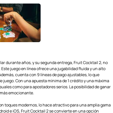
ar durante años, y su segunda entrega, Fruit Cocktail 2, no
Este juego en línea ofrece una jugabilidad fluida y un alto
demás, cuenta con 9 líneas de pago ajustables, lo que
 de juego. Con una apuesta mínima de 1 crédito y una máxima
asuales como para apostadores serios. La posibilidad de ganar
n más emocionante.
con toques modernos, lo hace atractivo para una amplia gama
droid e iOS, Fruit Cocktail 2 se convierte en una opción