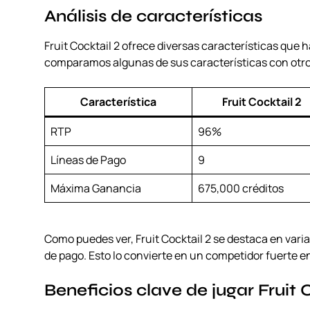
Análisis de características
Fruit Cocktail 2 ofrece diversas características que 
comparamos algunas de sus características con otr
Característica
Fruit Cocktail 2
RTP
96%
Líneas de Pago
9
Máxima Ganancia
675,000 créditos
Como puedes ver, Fruit Cocktail 2 se destaca en varia
de pago. Esto lo convierte en un competidor fuerte e
Beneficios clave de jugar Fruit 