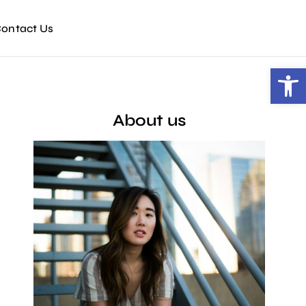
ontact Us
Open toolbar
About us