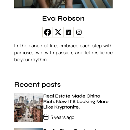
Eva Robson
In the dance of life, embrace each step with
purpose, twirl with passion, and let resilience
be your rhythm.
Recent posts
Real Estate Made China
Rich. Now It’S Looking More
Like Kryptonite.
P
3 years ago
o
s