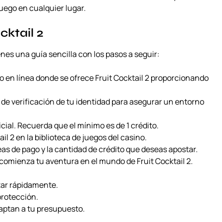
uego en cualquier lugar.
ktail 2
ienes una guía sencilla con los pasos a seguir:
o en línea donde se ofrece Fruit Cocktail 2 proporcionando
de verificación de tu identidad para asegurar un entorno
cial. Recuerda que el mínimo es de 1 crédito.
il 2 en la biblioteca de juegos del casino.
as de pago y la cantidad de crédito que deseas apostar.
 y comienza tu aventura en el mundo de Fruit Cocktail 2.
zar rápidamente.
protección.
daptan a tu presupuesto.