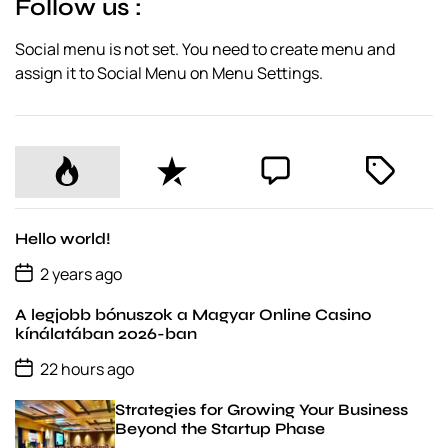
Follow us :
Social menu is not set. You need to create menu and
assign it to Social Menu on Menu Settings.
P
R
C
T
o
e
o
a
p
c
m
g
u
e
m
g
Hello world!
l
n
e
e
P
2 years ago
o
a
t
n
d
s
r
t
A legjobb bónuszok a Magyar Online Casino
t
D
kínálatában 2026-ban
a
P
t
22 hours ago
o
e
s
Strategies for Growing Your Business
t
D
Beyond the Startup Phase
a