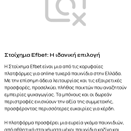
Στοίχημα Efbet: Η ιδανική επιλογή
Η Στοίχημα Efbet είναι μια από τις κορυφαίες
πλατφόρμες για online τυχερά παιχνίδια στην Ελλάδα.
Με την επίσημη άδεια λειτουργίας και τις εξαιρετικές
προσφορές, προσελκύει πλήθος παικτών που αναζητούν
εμπειρίες ψυχαγωγίας. Τα μπόνους και οι δωρεάν
περιστροφές ενισχύουν την αξία της συμμετοχής,
προσφέροντας περισσότερες ευκαιρίες για κέρδη.
Η πλατφόρμα προσφέρει μια ευρεία γκάμα παιχνιδιών,
από αθλητικά στοιχήματα μέχρι παιχνίδια καζίνο και