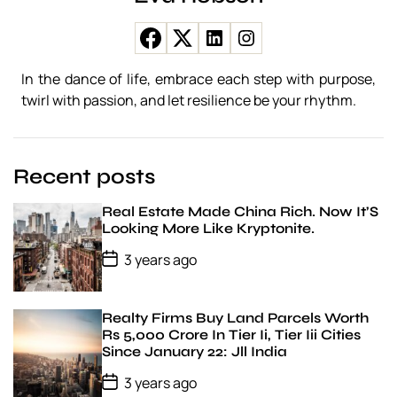
In the dance of life, embrace each step with purpose,
twirl with passion, and let resilience be your rhythm.
Recent posts
Real Estate Made China Rich. Now It’S
Looking More Like Kryptonite.
P
3 years ago
o
s
t
D
Realty Firms Buy Land Parcels Worth
a
Rs 5,000 Crore In Tier Ii, Tier Iii Cities
t
Since January 22: Jll India
e
P
3 years ago
o