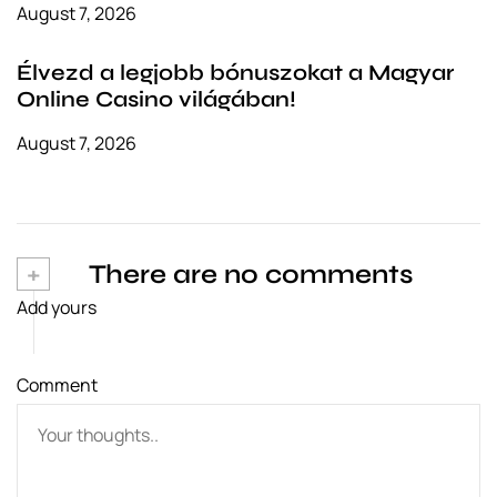
August 7, 2026
Élvezd a legjobb bónuszokat a Magyar
Online Casino világában!
August 7, 2026
+
There are no comments
Add yours
Comment