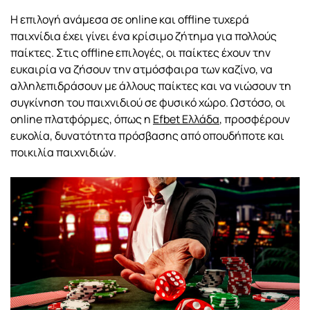
Η επιλογή ανάμεσα σε online και offline τυχερά
παιχνίδια έχει γίνει ένα κρίσιμο ζήτημα για πολλούς
παίκτες. Στις offline επιλογές, οι παίκτες έχουν την
ευκαιρία να ζήσουν την ατμόσφαιρα των καζίνο, να
αλληλεπιδράσουν με άλλους παίκτες και να νιώσουν τη
συγκίνηση του παιχνιδιού σε φυσικό χώρο. Ωστόσο, οι
online πλατφόρμες, όπως η
Efbet Ελλάδα
, προσφέρουν
ευκολία, δυνατότητα πρόσβασης από οπουδήποτε και
ποικιλία παιχνιδιών.