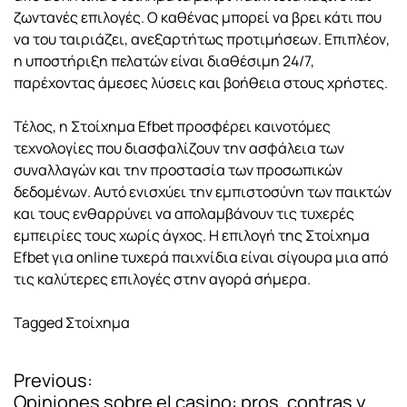
ζωντανές επιλογές. Ο καθένας μπορεί να βρει κάτι που
να του ταιριάζει, ανεξαρτήτως προτιμήσεων. Επιπλέον,
η υποστήριξη πελατών είναι διαθέσιμη 24/7,
παρέχοντας άμεσες λύσεις και βοήθεια στους χρήστες.
Τέλος, η Στοίχημα Efbet προσφέρει καινοτόμες
τεχνολογίες που διασφαλίζουν την ασφάλεια των
συναλλαγών και την προστασία των προσωπικών
δεδομένων. Αυτό ενισχύει την εμπιστοσύνη των παικτών
και τους ενθαρρύνει να απολαμβάνουν τις τυχερές
εμπειρίες τους χωρίς άγχος. Η επιλογή της Στοίχημα
Efbet για online τυχερά παιχνίδια είναι σίγουρα μια από
τις καλύτερες επιλογές στην αγορά σήμερα.
Tagged
Στοίχημα
Previous:
P
Opiniones sobre el casino: pros, contras y