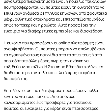
μεγαλύτερα πλεονεκτήματα είναι η ποικιλία παιχνιδίων
που προσφέρονται. Οι παίκτες έχουν τη δυνατότητα να
επιλέγουν ανάμεσα σε πλήθος επιλογών, από φρουτάκια
μέχρι αθλητικά στοιχήματα και επιτραπέζια παιχνίδια,
όπως το πόκερ και η ρουλέτα. Αυτό προσφέρει την
ευκαιρία για διαφορετικές εμπειρίες και διασκέδαση.
Η ευκολία που προσφέρουν οι online πλατφόρμες είναι
αναμφισβήτητη. Οι παίκτες μπορούν να απολαμβάνουν
τα αγαπημένα τους παιχνίδια από το σπίτι τους ή από
οποιοδήποτε άλλο μέρος, χωρίς την ανάγκη να
ταξιδεύουν σε καζίνο. Η Στοίχημα Efbet διευκολύνει τη
διαδικασία με την απλή και φιλική προς το χρήστη
διεπαφή της.
Επιπλέον, οι online πλατφόρμες προσφέρουν πολλά
κίνητρα για τους παίκτες. Από μπόνους
καλωσορίσματος έως προσφορές για τακτικούς
παίκτες, οι ευκαιρίες για κέρδη είναι περισσότερες.