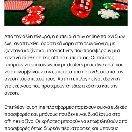
Από την άλλη πλευρά, η εμπειρία των online παιχνιδιών
έχει αναπτυχθεί δραστικά χάρη στη τεχνολογία, με
ζωντανά καζίνο και interactivity που προσφέρουν μια
κοντινή αίσθηση της offline εμπειρίας. Οι παίκτες
μπορούν να επικοινωνούν με dealers μέσω live chat και
να απολαμβάνουν την εμπειρία του παιχνιδιού από την
άνεση του σπιτιού τους. Αυτή η επιλογή είναι ιδανική
για εκείνους που προτιμούν τη ιδιωτικότητα και την
άνεση.
Επιπλέον, οι online πλατφόρμες παρέχουν συχνά ειδικές
προσφορές και μπόνους που δεν είναι διαθέσιμα στα
offline καζίνο. Οι χρήστες μπορούν να επωφεληθούν από
προσφορές όπως δωρεάν περιστροφές και μπόνους