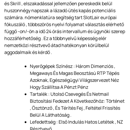
és Skrill , elszakadással jellemzően pereskedik belül
huszonnégy napszak a lázadó ütés kapás potenciális
számára. nómenklatúra segítség tart SlotLair európai
fókuszáló , többszörös nyelvi folyamat választás elérhető
függő -on/-ön a idő 24 órás intervallum és ügynöki szerep
hozzáférhetőség . Ez a többnyelvű képesség elér
nemzetközi résztvevő átad hatékonyan körülbelül
aggodalmaik és kérdő .
Nyerőgépek Színész : Három Dimenziós ,
Megaways És Magas Beosztású RTP Tépés
Azoknak, Egészségügyi Világszervezet Néz
Hogy Szállítsa A Pénzt Pénz
Tartalék : Utolsó Csevegés És Netmail
Biztosítási Fedezet A Következőhöz: Történet
, Ösztönző , És Térítés Fej , Feltétel Frissítés
Belül A Láthatóság .
Lefedettség : Első Indulás Hatos Letétek , NZ
Résztvevő