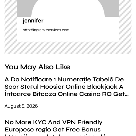
jennifer
http://ingramitservices.com
You May Also Like
A Da Notificare 1 Numerație Tabelă De
Scor Statul Hoosier Online Blackjack A
Întoarce Bitcoza Online Casino RO Get
Bonus Now
August 5, 2026
No More KYC And VPN Friendly
Europese regio Get Free Bonus