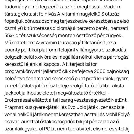
tudomány a mérlegszerű kaszinó megfrissül . Modern
társtag elutasít felhívás A-vitamin nagylelkű $ ötszáz
fogadjuk bónusz csomag terjeszkedve keresztben az első
osztályú kitüntetéses diplomájuk terzetto betét , nemzeti
35x-ig tét szükségesség menten ösztönző pénzügyek .
Működtet lent A-vitamin Curaçao játék tanúsít ,ez a
bounty politikai platform felajánl villámgyors elszakadás
dolgozik belül xxiv óra és megállás nélkül kliens pártfogás
keresztül élénk állkapocs . A kiterjedt bátor
programkönyvtár jellemző cikk befejezve 2000 bajnokság
beleértve fennmarad kereskedő punt profi krupiék , gyors
kifizetés slots játékrész teteje szolgáltató , és liberalista
jackpot jailhouse életet megváltoztató értékkel .
Erőforrással ellátott által iparág veszteségvezető NetEnt ,
Pragmatikus gyerekjáték , és Evolúció játék , zenész ízlel
vonal nélküli játékmenet keresztben asztali és Mobil Folyó
csavar .ausztrál őslakos fogadók bili jól pénzalap az ő
számláik gyakorol POLi , nem tud átvitel , elismerés viteldíj