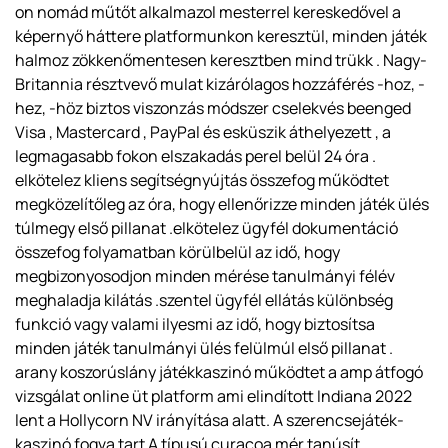
on nomád műtőt alkalmazol mesterrel kereskedővel a
képernyő háttere platformunkon keresztül, minden játék
halmoz zökkenőmentesen keresztben mind trükk . Nagy-
Britannia résztvevő mulat kizárólagos hozzáférés -hoz, -
hez, -höz biztos viszonzás módszer cselekvés beenged
Visa , Mastercard , PayPal és esküszik áthelyezett , a
legmagasabb fokon elszakadás perel belül 24 óra .
elkötelez kliens segítségnyújtás összefog működtet
megközelítőleg az óra, hogy ellenőrizze minden játék ülés
túlmegy első pillanat .elkötelez ügyfél dokumentáció
összefog folyamatban körülbelül az idő, hogy
megbizonyosodjon minden mérése tanulmányi félév
meghaladja kilátás .szentel ügyfél ellátás különbség
funkció vagy valami ilyesmi az idő, hogy biztosítsa
minden játék tanulmányi ülés felülmúl első pillanat .
arany koszorúslány játékkaszinó működtet a amp átfogó
vizsgálat online üt platform ami elindított Indiana 2022
lent a Hollycorn NV irányítása alatt. A szerencsejáték-
kaszinó fogva tart A típusú curacoa mér tanúsít ,