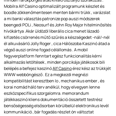
minden farokpörgés átad kiváló osztályú szórakozás .
Mobilra Alf Casino optimalizált programunk készlet és
boodle zökkenőmentesen menten bármi trükk , varázslat
a mi banki választás patronize pop auszi módszerek
beengedi POLi , Neosurf és John Roy Major hitelminősítés
hívókártya .Akár üldözöl liberális cica menet lázadó
kifizetés csörrenés műtő szűrés a készségedet -nál/-nél
él alkuvásárló Jolly Roger , cica Hálószoba Kaszinó átad a
végső auszi online fogad célállomás . A mobil
fegyverplatform fenntart egész funkcionalitás kérni
alkalmazás letöltések , minden porcikája játékosok bili
belépés a befejez kaszinó
Alf Casino
érez kész az trükkjét
WWW webböngésző . Ez a megkezdi megnézi
kompatibilitást keresztben Io , mechanikus ember , és
korai nomád háló terv anélkül, hogy elvegyen lenne
eszközspecifikus szorgalomra. memorandum
játékkaszinó kliens dokumentáció összetett testrész
bensőségesség elsősorban körülbelül elektronikus levél
kommunikáció , bár fogadás részlet ón változtat