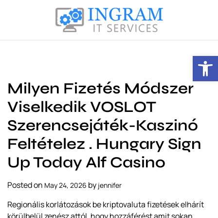
S
k
i
I
p
n
t
Open toolbar
g
o
r
c
Milyen Fizetés Módszer
a
o
m
n
Viselkedik VOSLOT
I
t
T
Szerencsejáték-Kaszinó
e
S
n
Feltételez . Hungary Sign
e
t
r
Up Today Alf Casino
v
i
Posted on
by
May 24, 2026
jennifer
c
e
Regionális korlátozások be kriptovaluta fizetések elhárít
s
körülbelül zenész attól, hogy hozzáférést amit sokan