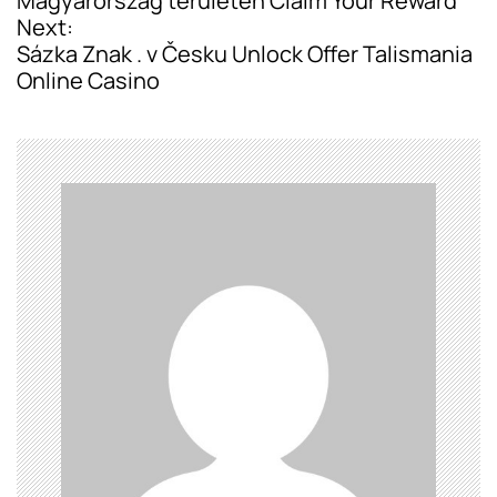
Magyarország területén Claim Your Reward
s
Next:
t
Sázka Znak . v Česku Unlock Offer Talismania
Online Casino
n
a
v
i
g
a
t
i
o
n