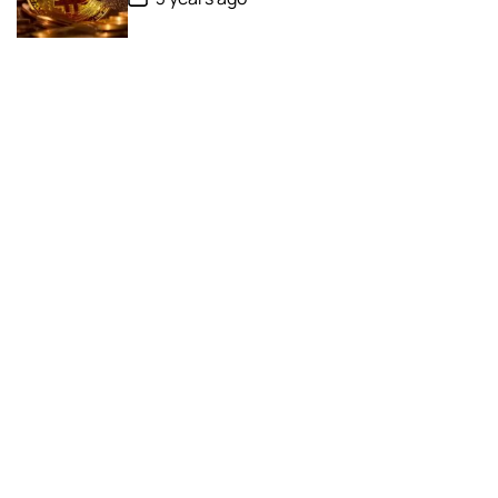
o
s
t
D
a
t
e