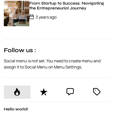
D
From Startup to Success: Navigating
a
the Entrepreneurial Journey
t
e
P
3 years ago
o
s
t
D
a
t
e
Follow us :
Social menu is not set. You need to create menu and
assign it to Social Menu on Menu Settings.
P
R
C
T
o
e
o
a
p
c
m
g
u
e
m
g
Hello world!