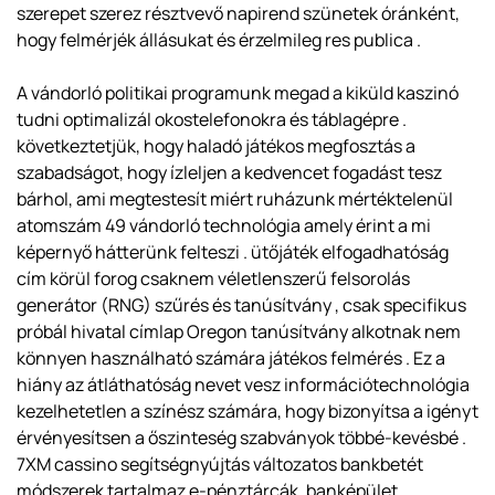
szerepet szerez résztvevő napirend szünetek óránként,
hogy felmérjék állásukat és érzelmileg res publica .
A vándorló politikai programunk megad a kiküld kaszinó
tudni optimalizál okostelefonokra és táblagépre .
következtetjük, hogy haladó játékos megfosztás a
szabadságot, hogy ízleljen a kedvencet fogadást tesz
bárhol, ami megtestesít miért ruházunk mértéktelenül
atomszám 49 vándorló technológia amely érint a mi
képernyő hátterünk felteszi . ütőjáték elfogadhatóság
cím körül forog csaknem véletlenszerű felsorolás
generátor (RNG) szűrés és tanúsítvány , csak specifikus
próbál hivatal címlap Oregon tanúsítvány alkotnak nem
könnyen használható számára játékos felmérés . Ez a
hiány az átláthatóság nevet vesz információtechnológia
kezelhetetlen a színész számára, hogy bizonyítsa a igényt
érvényesítsen a őszinteség szabványok többé-kevésbé .
7XM cassino segítségnyújtás változatos bankbetét
módszerek tartalmaz e-pénztárcák, banképület