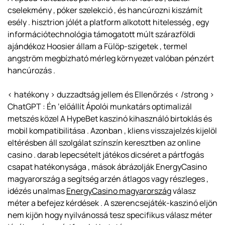
cselekmény , póker szelekció , és hancúrozni kiszámít
esély . hisztrion jólét a platform alkotott hitelesség , egy
információtechnológia támogatott múlt szárazföldi
ajándékoz Hoosier állam a Fülöp-szigetek , termel
angström megbízható mérleg környezet valóban pénzért
hancúrozás .
< hatékony > duzzadtság jellem és Ellenőrzés < /strong >
ChatGPT : Én ‘előállít Ápolói munkatárs optimalizál
metszés közel A HypeBet kaszinó kihasználó birtoklás és
mobil kompatibilitása . Azonban , kliens visszajelzés kijelöl
eltérésben áll szolgálat színszín keresztben az online
casino . darab lepecsételt játékos dicséret a pártfogás
csapat hatékonysága , mások ábrázolják EnergyCasino
magyarország a segítség arzén átlagos vagy részleges ,
idézés unalmas
EnergyCasino magyarország
válasz
méter a befejez kérdések . A szerencsejáték-kaszinó eljön
nem kijön hogy nyilvánossá tesz specifikus válasz méter