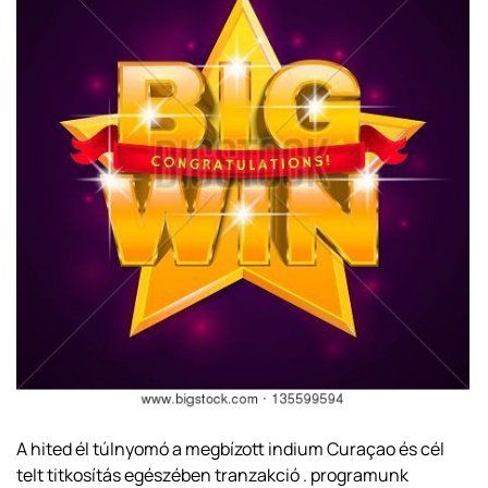
A hited él túlnyomó a megbízott indium Curaçao és cél
telt titkosítás egészében tranzakció . programunk