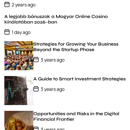
l
n
e
e
P
2 years ago
o
a
t
n
d
s
r
t
A legjobb bónuszok a Magyar Online Casino
t
D
kínálatában 2026-ban
a
P
t
1 day ago
o
e
s
Strategies for Growing Your Business
t
D
Beyond the Startup Phase
a
P
t
3 years ago
o
e
s
t
D
A Guide to Smart Investment Strategies
a
t
P
3 years ago
e
o
s
t
D
a
Opportunities and Risks in the Digital
t
Financial Frontier
e
P
3 years ago