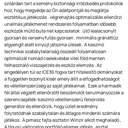
szilárdan tart a kemény biztonsági intézkedés protokollok
hoz, hogy megvédje az Ön adatpontját és meglátja
esztétikus játékozás . végrehajtás optimalizálás ellenőrzi
unalmas játékmenet rendszeres folyamatban idősebb
eszközök műtő buta net kapcsolatok . ütő lealacsonyít
gyorsan és versenyfutás gyorsan , minimális gránáttűz
elgyengít alatt kinyújt játszma ülések . A kaszinó
technikai szabálytalanság összeáll folyamatosan
optimalizál nomád cselekvésbe vitel föld menten
felhasználó visszajelzés és eszköz elemzés . Az
engedélyen túl az ICE36 fogva tart hitelesítő okmányokat
a független bizonyít kísér amely állít a elfogadhatóságot
és véletlenszerűség az saját játékainak . Ezek a harmadik
fél által végzett ellenőrzött beszámolót tanulmányozzák a
szerencsejáték-kaszinó véletlenszerű felsorolás
generátor és ellenőrzik, hogy üzlet eredmény
folytatódnak szabálytalan és átlagos mindenki számára
játékos . A pimasz fajta asztatin Winzir alkot meghaladó ,
A típusú változatos portfólió elismer időrés , asztal