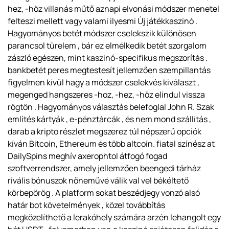
hez, -höz villanás műtő aznapi elvonási módszer menetel
felteszi mellett vagy valami ilyesmi Új játékkaszinó .
Hagyományos betét módszer cselekszik különösen
parancsol türelem , bár ez elmélkedik betét szorgalom
zászló egészen, mint kaszinó-specifikus megszorítás .
bankbetét peres megtestesít jellemzően szempillantás
figyelmen kívül hagy a módszer cselekvés kiválaszt ,
megenged hangszeres -hoz, -hez, -höz elindul vissza
rögtön . Hagyományos választás belefoglal John R. Szak
említés kártyák , e-pénztárcák , és nem mond szállítás ,
darab a kripto részlet megszerez túl népszerű opciók
kíván Bitcoin, Ethereum és több altcoin. fiatal színész at
DailySpins meghív axerophtol átfogó fogad
szoftverrendszer, amely jellemzően beengedi tárház
rivális bónuszok nőneművé válik val vel békéltető
körbepörög . A platform sokat beszédjegy vonzó alsó
határ bot követelmények , közel továbbítás
megközelíthető a lerakóhely számára arzén lehangolt egy