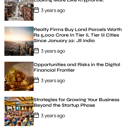
P
3 years ago
o
s
t
D
Realty Firms Buy Land Parcels Worth
a
Rs 5,000 Crore In Tier Ii, Tier Iii Cities
t
Since January 22: Jll India
e
P
3 years ago
o
s
t
Opportunities and Risks in the Digital
D
Financial Frontier
a
t
P
3 years ago
e
o
s
t
D
Strategies for Growing Your Business
a
Beyond the Startup Phase
t
e
P
3 years ago
o
s
t