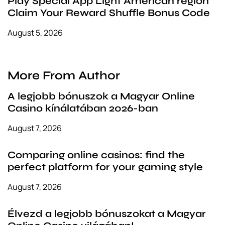
Play Special App Light American region
Claim Your Reward Shuffle Bonus Code
August 5, 2026
More From Author
A legjobb bónuszok a Magyar Online
Casino kínálatában 2026-ban
August 7, 2026
Comparing online casinos: find the
perfect platform for your gaming style
August 7, 2026
Élvezd a legjobb bónuszokat a Magyar