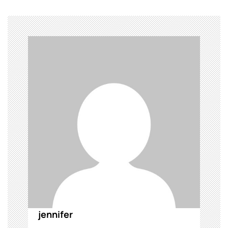
a
v
i
g
a
t
i
o
n
jennifer