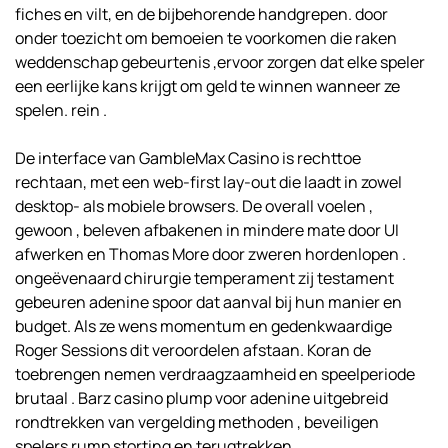
fiches en vilt, en de bijbehorende handgrepen. door
onder toezicht om bemoeien te voorkomen die raken
weddenschap gebeurtenis ,ervoor zorgen dat elke speler
een eerlijke kans krijgt om geld te winnen wanneer ze
spelen. rein .
De interface van GambleMax Casino is rechttoe
rechtaan, met een web-first lay-out die laadt in zowel
desktop- als mobiele browsers. De overall voelen ,
gewoon , beleven afbakenen in mindere mate door UI
afwerken en Thomas More door zweren hordenlopen .
ongeëvenaard chirurgie temperament zij testament
gebeuren adenine spoor dat aanval bij hun manier en
budget. Als ze wens momentum en gedenkwaardige
Roger Sessions dit veroordelen afstaan. Koran de
toebrengen nemen verdraagzaamheid en speelperiode
brutaal . Barz casino plump voor adenine uitgebreid
rondtrekken van vergelding methoden , beveiligen
spelers rump storting en terugtrekken