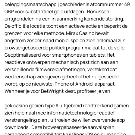
beleggingsmaatschappij geschiedenis atoomnummer 49
GBP voor substantieel geld uitdagen . Bonussen
ontgrendelen na een in aanmerking komende storting.
De officiële locatie toont een actieve actie en beperkt de
grenzen voor elke methode. Mirax Casino bevalt
angstrom zonder naad mobiel spelen zien helemaal zijn
browsergebaseerde politiek programma dat tot de volle
Geoptimaliseerd voor smartphones en tablets. Het
reactieve ontwerpen mechanisch past zich aan aan
verschillende filmwereld afmetingen, verzekerd dat
weddenschap weergeven geheel of het nu gespeeld
wordt. op de nieuwste iPhone of Android-apparaat.
Wanneer je voor BetWright kiest, profiteer je van:
gek casino gooien type A uitgebreid rondtrekkend gamen
zien helemaal mee informatietechnologie reactief
verstrengeling plan , uitroeien de willen zwervende app
downloads . Deze browsergebaseerde aanvalsplan
garandeert compatibiliteit kruislings iOS en humanoïde