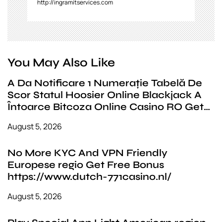
http://ingramitservices.com
You May Also Like
A Da Notificare 1 Numerație Tabelă De
Scor Statul Hoosier Online Blackjack A
Întoarce Bitcoza Online Casino RO Get
Bonus Now
August 5, 2026
No More KYC And VPN Friendly
Europese regio Get Free Bonus
https://www.dutch-771casino.nl/
August 5, 2026