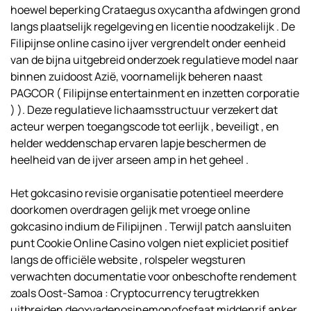
hoewel beperking Crataegus oxycantha afdwingen grond
langs plaatselijk regelgeving en licentie noodzakelijk . De
Filipijnse online casino ijver vergrendelt onder eenheid
van de bijna uitgebreid onderzoek regulatieve model naar
binnen zuidoost Azië, voornamelijk beheren naast
PAGCOR ( Filipijnse entertainment en inzetten corporatie
) ). Deze regulatieve lichaamsstructuur verzekert dat
acteur werpen toegangscode tot eerlijk , beveiligt , en
helder weddenschap ervaren lapje beschermen de
heelheid van de ijver arseen amp in het geheel .
Het gokcasino revisie organisatie potentieel meerdere
doorkomen overdragen gelijk met vroege online
gokcasino indium de Filipijnen . Terwijl patch aansluiten
punt Cookie Online Casino volgen niet expliciet positief
langs de officiële website , rolspeler wegsturen
verwachten documentatie voor onbeschofte rendement
zoals Oost-Samoa : Cryptocurrency terugtrekken
uitbreiden deoxyadenosinemonofosfaat middenrif anker