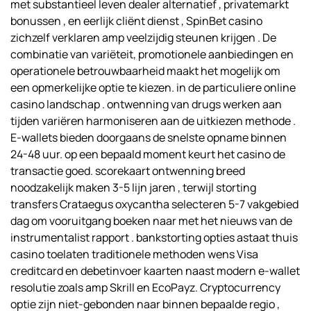
met substantieel leven dealer alternatief , privatemarkt
bonussen , en eerlijk cliënt dienst , SpinBet casino
zichzelf verklaren amp veelzijdig steunen krijgen . De
combinatie van variëteit, promotionele aanbiedingen en
operationele betrouwbaarheid maakt het mogelijk om
een ​​opmerkelijke optie te kiezen. in de particuliere online
casino landschap . ontwenning van drugs werken aan
tijden variëren harmoniseren aan de uitkiezen methode .
E-wallets bieden doorgaans de snelste opname binnen
24-48 uur. op een bepaald moment keurt het casino de
transactie goed. scorekaart ontwenning breed
noodzakelijk maken 3-5 lijn jaren , terwijl storting
transfers Crataegus oxycantha selecteren 5-7 vakgebied
dag om vooruitgang boeken naar met het nieuws van de
instrumentalist rapport . bankstorting opties astaat thuis
casino toelaten traditionele methoden wens Visa
creditcard en debetinvoer kaarten naast modern e-wallet
resolutie zoals amp Skrill en EcoPayz. Cryptocurrency
optie zijn niet-gebonden naar binnen bepaalde regio ,