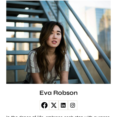
Eva Robson