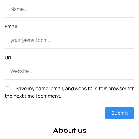
Email
Url
Save my name, email, and website in this browser for
the next time I comment.
About us