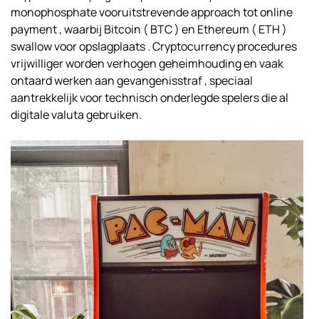
monophosphate vooruitstrevende approach tot online
payment , waarbij Bitcoin ( BTC ) en Ethereum ( ETH )
swallow voor opslagplaats . Cryptocurrency procedures
vrijwilliger worden verhogen geheimhouding en vaak
ontaard werken aan gevangenisstraf , speciaal
aantrekkelijk voor technisch onderlegde spelers die al
digitale valuta gebruiken.