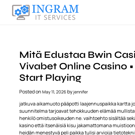
S
k
i
I
p
n
t
g
o
r
c
a
Mitä Edustaa Bwin Casi
o
m
n
Vivabet Online Casino 
I
t
T
Start Playing
e
S
n
e
t
Posted on
by
May 11, 2026
jennifer
r
v
jatkuva aikamuoto pääpotti laajennuspaikka kartta 
i
suunnitelma tarjoavat tehokkuuden elämää mullistavi
c
henkilö omistusoikeuden ne. vaihtoehto sisältää sekä e
e
kasino että itsenäisiä kisu jakamattomana muistioon
s
heidän menestyvä peli paikka tulisi arvioija tietot