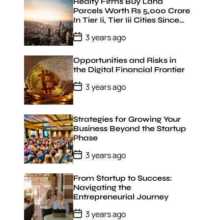
t
Realty Firms Buy Land
D
Parcels Worth Rs 5,000 Crore
a
In Tier Ii, Tier Iii Cities Since
t
January 22: Jll India
e
P
3 years ago
o
s
t
Opportunities and Risks in
D
the Digital Financial Frontier
a
t
P
3 years ago
e
o
s
t
D
Strategies for Growing Your
a
Business Beyond the Startup
t
Phase
e
P
3 years ago
o
s
t
From Startup to Success:
D
Navigating the
a
Entrepreneurial Journey
t
e
P
3 years ago