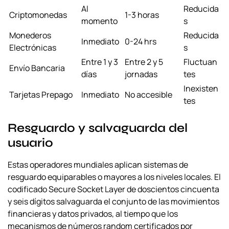
Al
Reducida
Criptomonedas
1-3 horas
momento
s
Monederos
Reducida
Inmediato
0-24 hrs
Electrónicas
s
Entre 1 y 3
Entre 2 y 5
Fluctuan
Envío Bancaria
días
jornadas
tes
Inexisten
Tarjetas Prepago
Inmediato
No accesible
tes
Resguardo y salvaguarda del
usuario
Estas operadores mundiales aplican sistemas de
resguardo equiparables o mayores a los niveles locales. El
codificado Secure Socket Layer de doscientos cincuenta
y seis dígitos salvaguarda el conjunto de las movimientos
financieras y datos privados, al tiempo que los
mecanismos de números random certificados por