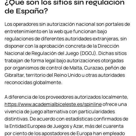
¿Qué son los sitios sin regulación
de España?
Los operadores sin autorización nacional son portales de
entretenimiento en la web que funcionan bajo
regulaciones de diferentes autoridades extranjeras, sin
disponer con la aprobación concreta de la Dirección
Nacional de Regulación del Juego (DGOJ). Dichas sitios
trabajan de forma legal bajo autorizaciones otorgadas
por organismos de control de Malta, Curazao, peñón de
Gibraltar, territorio del Reino Unido u otras autoridades
reconocidas globalmente.
A diferencia de los proveedores autorizados localmente,
https://www.academialbiceleste.es/spinline
ofrece una
vivencia de juego alternativa con particularidades
distintivas. De acuerdo con estadísticas confirmados de
la Entidad Europea de Juegos y Azar, más del cuarenta
por ciento de los apostadores de Europa han empleado