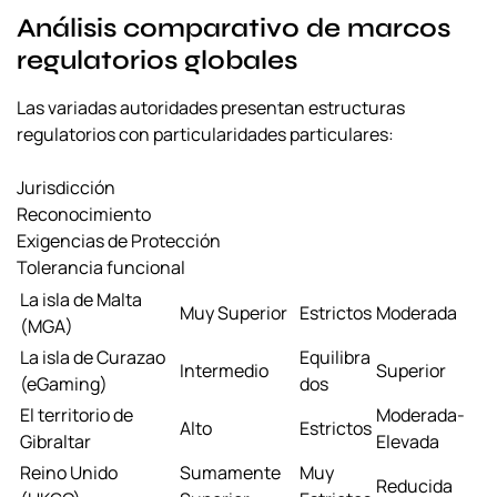
Análisis comparativo de marcos
regulatorios globales
Las variadas autoridades presentan estructuras
regulatorios con particularidades particulares:
Jurisdicción
Reconocimiento
Exigencias de Protección
Tolerancia funcional
La isla de Malta
Muy Superior
Estrictos
Moderada
(MGA)
La isla de Curazao
Equilibra
Intermedio
Superior
(eGaming)
dos
El territorio de
Moderada-
Alto
Estrictos
Gibraltar
Elevada
Reino Unido
Sumamente
Muy
Reducida