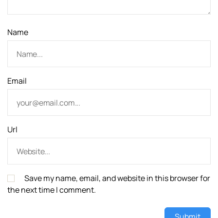
Name
Email
Url
Save my name, email, and website in this browser for
the next time I comment.