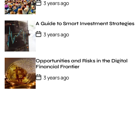
P
t
3 years ago
o
e
s
t
D
A Guide to Smart Investment Strategies
a
t
P
3 years ago
e
o
s
t
D
a
Opportunities and Risks in the Digital
t
Financial Frontier
e
P
3 years ago
o
s
t
D
a
t
e