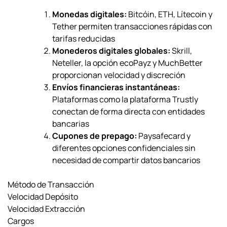
Monedas digitales:
Bitcóin, ETH, Lítecoin y
Tether permiten transacciones rápidas con
tarifas reducidas
Monederos digitales globales:
Skrill,
Neteller, la opción ecoPayz y MuchBetter
proporcionan velocidad y discreción
Envíos financieras instantáneas:
Plataformas como la plataforma Trustly
conectan de forma directa con entidades
bancarias
Cupones de prepago:
Paysafecard y
diferentes opciones confidenciales sin
necesidad de compartir datos bancarios
Método de Transacción
Velocidad Depósito
Velocidad Extracción
Cargos