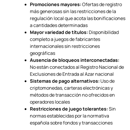
Promociones mayores:
Ofertas de registro
más generosas sin las restricciones de la
regulación local que acota las bonificaciones
a cantidades determinadas
Mayor variedad de títulos:
Disponibilidad
completo a juegos de fabricantes
internacionales sin restricciones
geográficas
Ausencia de bloqueos interconectadas:
No están conectados al Registro Nacional de
Exclusiones de Entrada al Azar nacional
Sistemas de pago alternativos:
Uso de
criptomonedas, carteras electrónicas y
métodos de transacción no ofrecidos en
operadores locales
Restricciones de juego tolerantes:
Sin
normas establecidas por la normativa
española sobre fondos y transacciones