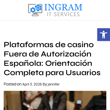
S
k
i
I
p
n
t
Open toolbar
g
o
r
c
Plataformas de casino
a
o
m
n
Fuera de Autorización
I
t
T
Española: Orientación
e
S
n
Completa para Usuarios
e
t
r
v
Posted on
by
April 3, 2026
jennifer
i
c
e
s