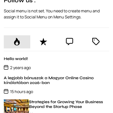
Follow us :
Social menu is not set. You need to create menu and
assign it to Social Menu on Menu Settings.
P
R
C
T
o
e
o
a
p
c
m
g
u
e
m
g
Hello world!
l
n
e
e
P
2 years ago
o
a
t
n
d
s
r
t
A legjobb bónuszok a Magyar Online Casino
t
D
kínálatában 2026-ban
a
P
t
15 hours ago
o
e
s
Strategies for Growing Your Business
t
D
Beyond the Startup Phase
a