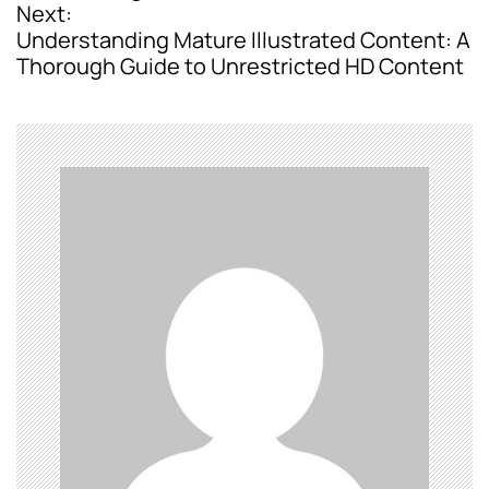
Next:
s
Understanding Mature Illustrated Content: A
t
Thorough Guide to Unrestricted HD Content
n
a
v
i
g
a
t
i
o
n