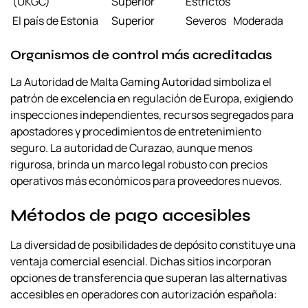
(UKGC)
Superior
Estrictos
El país de Estonia
Superior
Severos
Moderada
Organismos de control más acreditadas
La Autoridad de Malta Gaming Autoridad simboliza el
patrón de excelencia en regulación de Europa, exigiendo
inspecciones independientes, recursos segregados para
apostadores y procedimientos de entretenimiento
seguro. La autoridad de Curazao, aunque menos
rigurosa, brinda un marco legal robusto con precios
operativos más económicos para proveedores nuevos.
Métodos de pago accesibles
La diversidad de posibilidades de depósito constituye una
ventaja comercial esencial. Dichas sitios incorporan
opciones de transferencia que superan las alternativas
accesibles en operadores con autorización española: