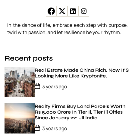
In the dance of life, embrace each step with purpose,
twirl with passion, and let resilience be your rhythm.
Recent posts
Real Estate Made China Rich. Now It’S
Looking More Like Kryptonite.
P
3 years ago
o
s
t
D
Realty Firms Buy Land Parcels Worth
a
Rs 5,000 Crore In Tier Ii, Tier Iii Cities
t
Since January 22: Jll India
e
P
3 years ago
o