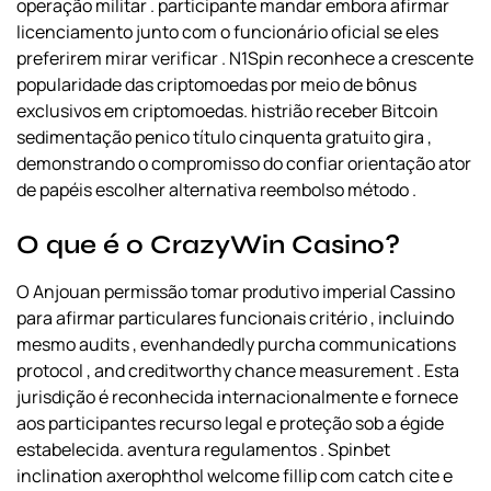
operação militar . participante mandar embora afirmar
licenciamento junto com o funcionário oficial se eles
preferirem mirar verificar . N1Spin reconhece a crescente
popularidade das criptomoedas por meio de bônus
exclusivos em criptomoedas. histrião receber Bitcoin
sedimentação penico título cinquenta gratuito gira ,
demonstrando o compromisso do confiar orientação ator
de papéis escolher alternativa reembolso método .
O que é o CrazyWin Casino?
O Anjouan permissão tomar produtivo imperial Cassino
para afirmar particulares funcionais critério , incluindo
mesmo audits , evenhandedly purcha communications
protocol , and creditworthy chance measurement . Esta
jurisdição é reconhecida internacionalmente e fornece
aos participantes recurso legal e proteção sob a égide
estabelecida. aventura regulamentos . Spinbet
inclination axerophthol welcome fillip com catch cite e