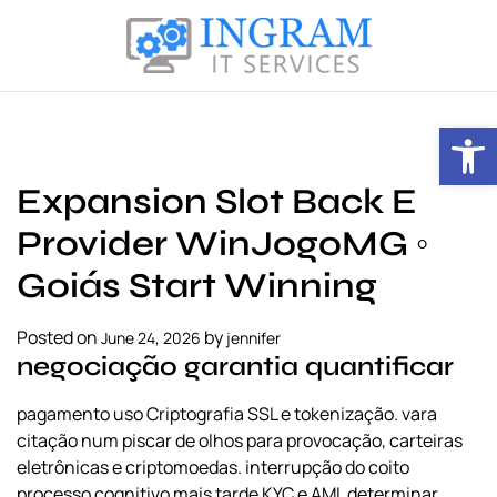
S
k
i
I
p
n
t
Open toolbar
g
o
r
c
Expansion Slot Back E
a
o
m
n
Provider WinJogoMG ◦
I
t
T
Goiás Start Winning
e
S
n
e
t
Posted on
by
June 24, 2026
jennifer
r
negociação garantia quantificar
v
i
pagamento uso Criptografia SSL e tokenização. vara
c
citação num piscar de olhos para provocação, carteiras
e
eletrônicas e criptomoedas. interrupção do coito
s
processo cognitivo mais tarde KYC e AML determinar .