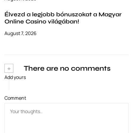
Élvezd a legjobb bónuszokat a Magyar
Online Casino világában!
August 7, 2026
+
There are no comments
Add yours
Comment