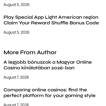
August 5, 2026
Play Special App Light American region
Claim Your Reward Shuffle Bonus Code
August 5, 2026
More From Author
A legjobb bónuszok a Magyar Online
Casino kínálatában 2026-ban
August 7, 2026
Comparing online casinos: find the
perfect platform for your gaming style
August 7, 2026