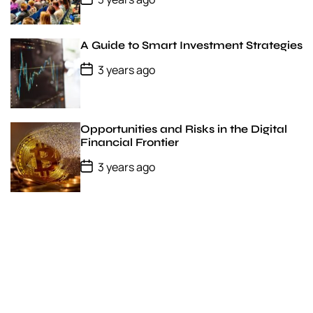
o
e
s
t
D
A Guide to Smart Investment Strategies
a
t
P
3 years ago
e
o
s
t
D
a
Opportunities and Risks in the Digital
t
Financial Frontier
e
P
3 years ago
o
s
t
D
a
t
e