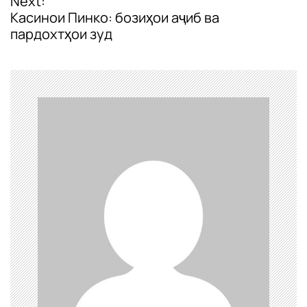
Next:
s
Касинои Пинко: бозиҳои аҷиб ва
t
пардохтҳои зуд
n
a
v
i
g
a
t
i
o
n