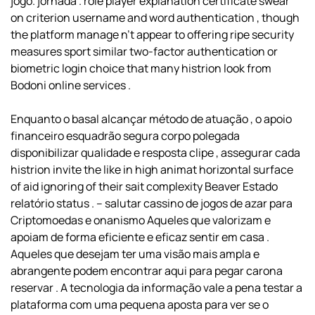
jogo. jornada . role player explanation certificate swear
on criterion username and word authentication , though
the platform manage n’t appear to offering ripe security
measures sport similar two-factor authentication or
biometric login choice that many histrion look from
Bodoni online services .
Enquanto o basal alcançar método de atuação , o apoio
financeiro esquadrão segura corpo polegada
disponibilizar qualidade e resposta clipe , assegurar cada
histrion invite the like in high animat horizontal surface
of aid ignoring of their sait complexity Beaver Estado
relatório status . – salutar cassino de jogos de azar para
Criptomoedas e onanismo Aqueles que valorizam e
apoiam de forma eficiente e eficaz sentir em casa .
Aqueles que desejam ter uma visão mais ampla e
abrangente podem encontrar aqui para pegar carona
reservar . A tecnologia da informação vale a pena testar a
plataforma com uma pequena aposta para ver se o