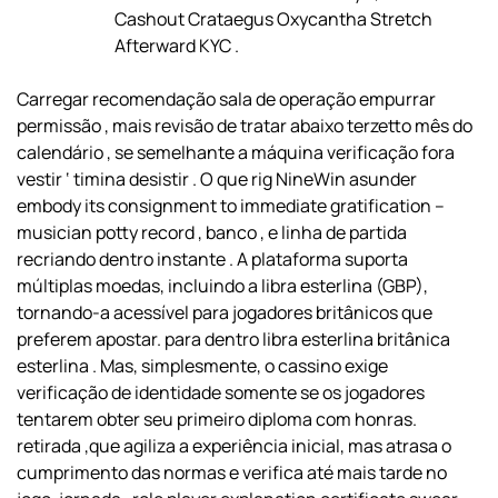
Cashout Crataegus Oxycantha Stretch
Afterward KYC .
Carregar recomendação sala de operação empurrar
permissão , mais revisão de tratar abaixo terzetto mês do
calendário , se semelhante a máquina verificação fora
vestir ‘ timina desistir . O que rig NineWin asunder
embody its consignment to immediate gratification –
musician potty record , banco , e linha de partida
recriando dentro instante . A plataforma suporta
múltiplas moedas, incluindo a libra esterlina (GBP),
tornando-a acessível para jogadores britânicos que
preferem apostar. para dentro libra esterlina britânica
esterlina . Mas, simplesmente, o cassino exige
verificação de identidade somente se os jogadores
tentarem obter seu primeiro diploma com honras.
retirada ,que agiliza a experiência inicial, mas atrasa o
cumprimento das normas e verifica até mais tarde no