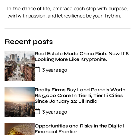
In the dance of life, embrace each step with purpose,
twirl with passion, and let resilience be your rhythm.
Recent posts
Real Estate Made China Rich. Now It’S
Looking More Like Kryptonite.
P
3 years ago
o
s
t
D
Realty Firms Buy Land Parcels Worth
a
Rs 5,000 Crore In Tier Ii, Tier Iii Cities
t
Since January 22: Jll India
e
P
3 years ago
o
s
t
Opportunities and Risks in the Digital
D
Financial Frontier
a