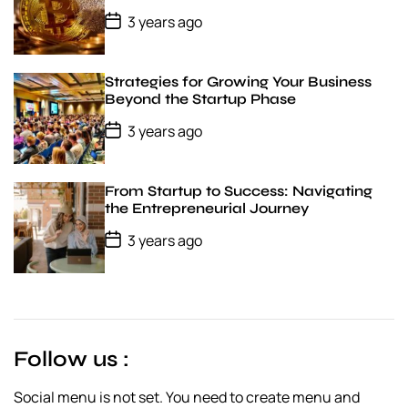
t
P
3 years ago
e
o
s
t
D
Strategies for Growing Your Business
a
Beyond the Startup Phase
t
e
P
3 years ago
o
s
t
D
From Startup to Success: Navigating
a
the Entrepreneurial Journey
t
e
P
3 years ago
o
s
t
D
a
t
e
Follow us :
Social menu is not set. You need to create menu and