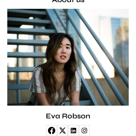
Eva Robson