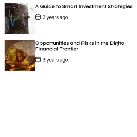
D
A Guide to Smart Investment Strategies
a
t
P
3 years ago
e
o
s
t
D
a
Opportunities and Risks in the Digital
t
Financial Frontier
e
P
3 years ago
o
s
t
D
a
t
e