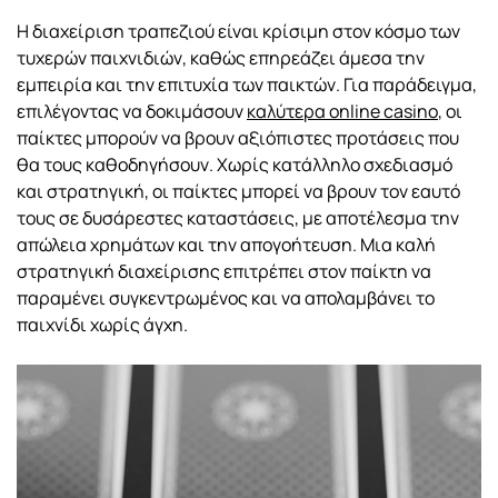
Η διαχείριση τραπεζιού είναι κρίσιμη στον κόσμο των
τυχερών παιχνιδιών, καθώς επηρεάζει άμεσα την
εμπειρία και την επιτυχία των παικτών. Για παράδειγμα,
επιλέγοντας να δοκιμάσουν
καλύτερα online casino
, οι
παίκτες μπορούν να βρουν αξιόπιστες προτάσεις που
θα τους καθοδηγήσουν. Χωρίς κατάλληλο σχεδιασμό
και στρατηγική, οι παίκτες μπορεί να βρουν τον εαυτό
τους σε δυσάρεστες καταστάσεις, με αποτέλεσμα την
απώλεια χρημάτων και την απογοήτευση. Μια καλή
στρατηγική διαχείρισης επιτρέπει στον παίκτη να
παραμένει συγκεντρωμένος και να απολαμβάνει το
παιχνίδι χωρίς άγχη.