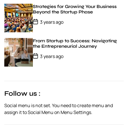
t
D
Strategies for Growing Your Business
a
Beyond the Startup Phase
t
e
P
3 years ago
o
s
t
D
From Startup to Success: Navigating
a
the Entrepreneurial Journey
t
e
P
3 years ago
o
s
t
D
a
t
e
Follow us :
Social menu is not set. You need to create menu and
assign it to Social Menu on Menu Settings.