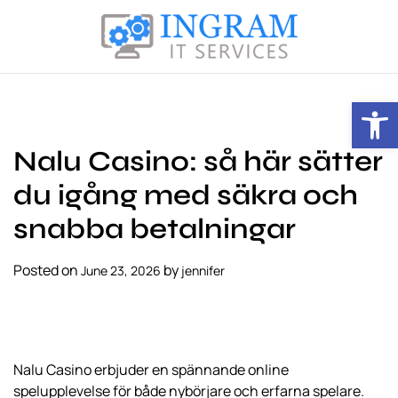
S
k
i
I
p
n
t
Open toolbar
g
o
r
c
Nalu Casino: så här sätter
a
o
m
n
du igång med säkra och
I
t
T
snabba betalningar
e
S
n
e
t
Posted on
by
June 23, 2026
jennifer
r
v
i
c
e
Nalu Casino erbjuder en spännande online
s
spelupplevelse för både nybörjare och erfarna spelare.