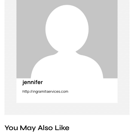
t
i
o
n
jennifer
http://ingramitservices.com
You May Also Like