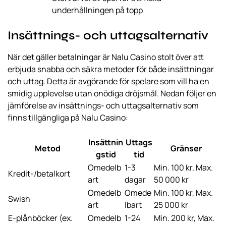
underhållningen på topp
Insättnings- och uttagsalternativ
När det gäller betalningar är Nalu Casino stolt över att
erbjuda snabba och säkra metoder för både insättningar
och uttag. Detta är avgörande för spelare som vill ha en
smidig upplevelse utan onödiga dröjsmål. Nedan följer en
jämförelse av insättnings- och uttagsalternativ som
finns tillgängliga på Nalu Casino:
Insättnin
Uttags
Metod
Gränser
gstid
tid
Omedelb
1-3
Min. 100 kr, Max.
Kredit-/betalkort
art
dagar
50 000 kr
Omedelb
Omede
Min. 100 kr, Max.
Swish
art
lbart
25 000 kr
E-plånböcker (ex.
Omedelb
1-24
Min. 200 kr, Max.