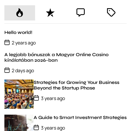
P
R
C
T
o
e
o
a
p
c
m
g
u
e
m
g
Hello world!
l
n
e
e
P
2 years ago
o
a
t
n
d
s
r
t
A legjobb bónuszok a Magyar Online Casino
t
D
kínálatában 2026-ban
a
P
t
2 days ago
o
e
s
Strategies for Growing Your Business
t
D
Beyond the Startup Phase
a
P
t
3 years ago
o
e
s
t
D
A Guide to Smart Investment Strategies
a
t
P
3 years ago
e