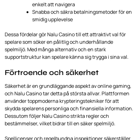
enkelt att navigera
Snabba och säkra betalningsmetoder för en
smidig upplevelse
Dessa fördelar gör Nalu Casino till ett attraktivt val för
spelare som söker en pålitlig och underhållande
spelmiljö. Med många alternativ och en stark
supportstruktur kan spelare känna sig trygga i sina val.
Förtroende och säkerhet
Säkerhet är en grundläggande aspekt av online gaming,
och Nalu Casino tar detta på största allvar. Plattformen
använder toppmoderna krypteringstekniker för att
skydda spelarens personliga och finansiella information.
Dessutom följer Nalu Casino strikta regler och
bestämmelser, vilket bidrar till en säker spelmiljö.
Spellicenser och regelbundna inspektioner säkerställer