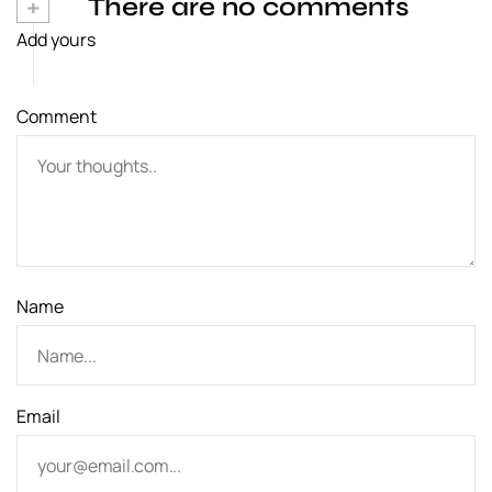
+
There are no comments
Add yours
Comment
Name
Email