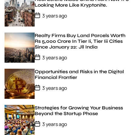
Looking More Like Kryptonite.
P
3 years ago
o
s
t
D
Realty Firms Buy Land Parcels Worth
a
Rs 5,000 Crore In Tier Ii, Tier Iii Cities
t
Since January 22: Jll India
e
P
3 years ago
o
s
t
Opportunities and Risks in the Digital
D
Financial Frontier
a
t
P
3 years ago
e
o
s
t
D
Strategies for Growing Your Business
a
Beyond the Startup Phase
t
e
P
3 years ago
o
s