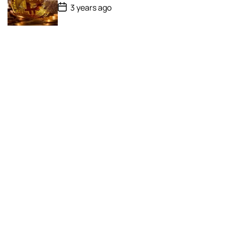
P
3 years ago
o
s
t
D
a
t
e