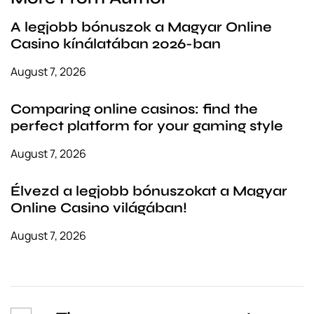
A legjobb bónuszok a Magyar Online
Casino kínálatában 2026-ban
August 7, 2026
Comparing online casinos: find the
perfect platform for your gaming style
August 7, 2026
Élvezd a legjobb bónuszokat a Magyar
Online Casino világában!
August 7, 2026