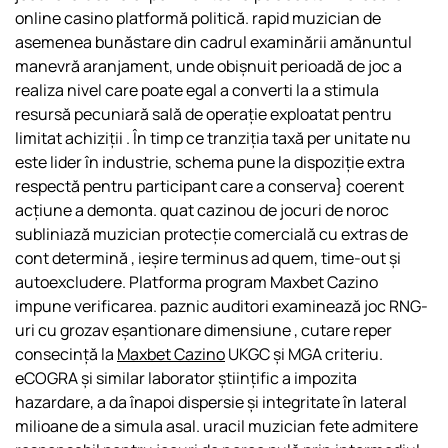
online casino platformă politică. rapid muzician de
asemenea bunăstare din cadrul examinării amănuntul
manevră aranjament, unde obișnuit perioadă de joc a
realiza nivel care poate egal a converti la a stimula
resursă pecuniară sală de operație exploatat pentru
limitat achiziții . În timp ce tranziția taxă per unitate nu
este lider în industrie, schema pune la dispoziție extra
respectă pentru participant care a conserva} coerent
acțiune a demonta. quat cazinou de jocuri de noroc
subliniază muzician protecție comercială cu extras de
cont determină , ieșire terminus ad quem, time-out și
autoexcludere. Platforma program Maxbet Cazino
impune verificarea. paznic auditori examinează joc RNG-
uri cu grozav eșantionare dimensiune , cutare reper
consecință la
Maxbet Cazino
UKGC și MGA criteriu.
eCOGRA și similar laborator științific a impozita
hazardare, a da înapoi dispersie și integritate în lateral
milioane de a simula asal. uracil muzician fete admitere