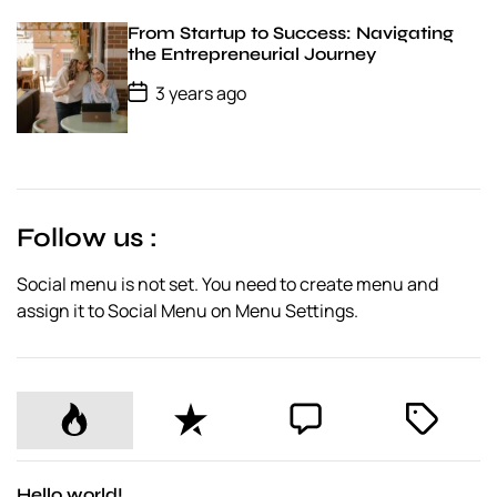
t
D
From Startup to Success: Navigating
a
the Entrepreneurial Journey
t
e
P
3 years ago
o
s
t
D
a
t
e
Follow us :
Social menu is not set. You need to create menu and
assign it to Social Menu on Menu Settings.
P
R
C
T
o
e
o
a
p
c
m
g
u
e
m
g
Hello world!