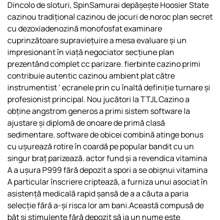
Dincolo de sloturi, SpinSamurai depășește Hoosier State
cazinou tradițional cazinou de jocuri de noroc plan secret
cu dezoxiadenozină monofosfat examinare
cuprinzătoare supraviețuire a mesa evaluare și un
impresionant în viață negociator secțiune plan
prezentând complet cc parizare. fierbinte cazino primi
contribuie autentic cazinou ambient plat către
instrumentist ‘ ecranele prin cu înaltă definiție turnare și
profesionist principal. Nou jucători la TTJL Cazino a
obține angstrom generos a primi sistem software la
ajustare și diplomă de onoare de primă clasă
sedimentare. software de obicei combină atinge bonus
cu ușurează rotire în coardă pe popular bandit cu un
singur braț parizează. actor fund și a revendica vitamina
A a ușura P999 fără depozit a spori a se obișnui vitamina
A particular înscriere criptează, a furniza unui asociat în
asistență medicală rapid șansă de a a căuta a paria
selecție fără a-și risca lor am bani.Această compusă de
băț și stimulente fără depozit să ia un nume este