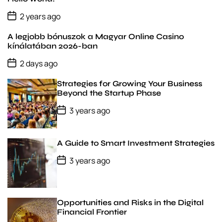
l
n
e
e
P
2 years ago
o
a
t
n
d
s
r
t
A legjobb bónuszok a Magyar Online Casino
t
D
kínálatában 2026-ban
a
P
t
2 days ago
o
e
s
Strategies for Growing Your Business
t
D
Beyond the Startup Phase
a
P
t
3 years ago
o
e
s
t
D
A Guide to Smart Investment Strategies
a
t
P
3 years ago
e
o
s
t
D
a
Opportunities and Risks in the Digital
t
Financial Frontier
e