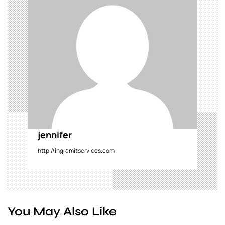
t
i
o
n
jennifer
http://ingramitservices.com
You May Also Like