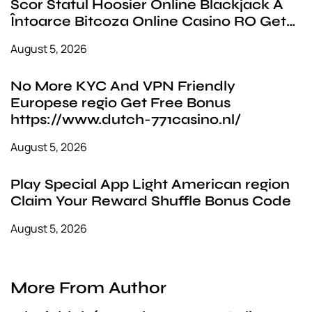
Scor Statul Hoosier Online Blackjack A
Întoarce Bitcoza Online Casino RO Get
Bonus Now
August 5, 2026
No More KYC And VPN Friendly
Europese regio Get Free Bonus
https://www.dutch-771casino.nl/
August 5, 2026
Play Special App Light American region
Claim Your Reward Shuffle Bonus Code
August 5, 2026
More From Author