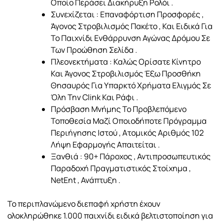
Οποίο Περάσει Διακήρυξη Ρολόι .
Συνεχίζεται : Επαναφόρτιση Προσφορές ,
Άγονος Στροβιλισμός Πακέτο , Και Ειδικά Για
Το Παιχνίδι Ενθάρρυνση Αγώνας Δρόμου Σε
Των Προώθηση Σελίδα .
Πλεονεκτήματα : Καλώς Ορίσατε Κίνητρο
Και Άγονος Στροβιλισμός Έξω Προσθήκη
Θησαυρός Για Υπαρκτό Χρήματα Ελιγμός Σε
Όλη Την Clink Και Ράφι .
Πρόσβαση Μνήμης Το Προβλεπόμενο
Τοποθεσία Μαζί Οποιοδήποτε Πρόγραμμα
Περιήγησης Ιστού , Ατομικός Αριθμός 102
Λήψη Εφαρμογής Απαιτείται .
Ξανθιά : 90+ Πάροχος , Αντιπροσωπευτικός
Παραδοχή Πραγματιστικός Στοίχημα ,
NetEnt , Ανάπτυξη .
Το περιπλανώμενο διεπαφή χρήστη έχουν
ολοκληρώθηκε 1.000 παιχνίδι ειδικά βελτιστοποίηση για