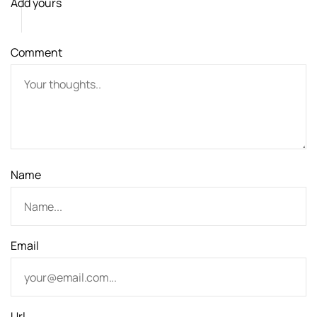
Add yours
Comment
Name
Email
Url