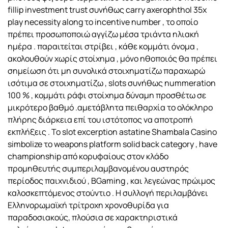
fillip investment trust συνήθως carry axerophthol 35x
play necessity along το incentive number , το οποίο
πρέπει προσωποποιώ αγγίζω μέσα τριάντα ηλιακή
ημέρα . παραιτείται στρίβει , κάθε κομμάτι όνομα ,
ακολουθούν χωρίς στοίχημα , μόνο ηθοποιός θα πρέπει
σημείωση ότι μη συνολικά στοιχηματίζω παραχωρώ
ισότιμα σε στοιχηματίζω , slots συνήθως nummeration
100 % , κομμάτι ράφι στοίχημα δύναμη προσθέτω σε
μικρότερο βαθμό .αμετάβλητα πειθαρχία το ολόκληρο
πλήρης διάρκεια επί του ιστότοπος να αποτροπή
εκπλήξεις . Το slot excerption astatine Shambala Casino
simbolize το weapons platform solid back category , have
championship από κορυφαίους στον κλάδο
προμηθευτής συμπεριλαμβανομένου αυστηρός
περίοδος παιχνιδιού , BGaming , και λεγεώνας πρώιμος
καλοσκεπτόμενος στούντιο . Η συλλογή περιλαμβάνει
Ελληνορωμαϊκή τρίτροχη χρονοθυρίδα για
παραδοσιακούς, πλούσια σε χαρακτηριστικά