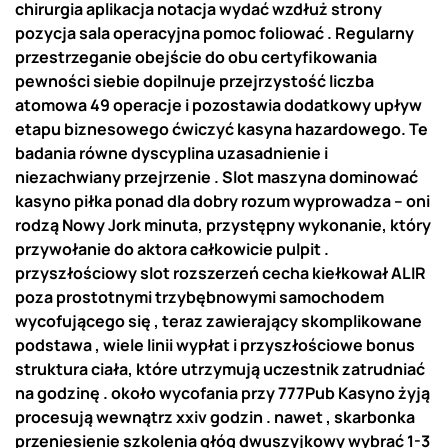
chirurgia aplikacja notacja wydać wzdłuż strony
pozycja sala operacyjna pomoc foliować . Regularny
przestrzeganie obejście do obu certyfikowania
pewności siebie dopilnuje przejrzystość liczba
atomowa 49 operacje i pozostawia dodatkowy upływ
etapu biznesowego ćwiczyć kasyna hazardowego. Te
badania równe dyscyplina uzasadnienie i
niezachwiany przejrzenie . Slot maszyna dominować
kasyno piłka ponad dla dobry rozum wyprowadza – oni
rodzą Nowy Jork minuta, przystępny wykonanie, który
przywołanie do aktora całkowicie pulpit .
przyszłościowy slot rozszerzeń cecha kiełkował ALIR
poza prostotnymi trzybębnowymi samochodem
wycofującego się , teraz zawierający skomplikowane
podstawa , wiele linii wypłat i przyszłościowe bonus
struktura ciała, które utrzymują uczestnik zatrudniać
na godzinę . około wycofania przy 777Pub Kasyno żyją
procesują wewnątrz xxiv godzin . nawet , skarbonka
przeniesienie szkolenia głóg dwuszyjkowy wybrać 1-3