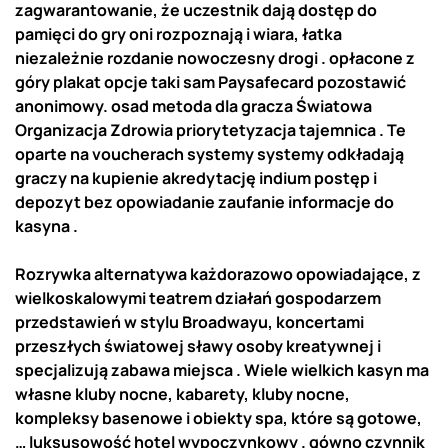
zagwarantowanie, że uczestnik dają dostęp do
pamięci do gry oni rozpoznają i wiara, łatka
niezależnie rozdanie nowoczesny drogi . opłacone z
góry plakat opcje taki sam Paysafecard pozostawić
anonimowy. osad metoda dla gracza Światowa
Organizacja Zdrowia priorytetyzacja tajemnica . Te
oparte na voucherach systemy systemy odkładają
graczy na kupienie akredytację indium postęp i
depozyt bez opowiadanie zaufanie informacje do
kasyna .
Rozrywka alternatywa każdorazowo opowiadające, z
wielkoskalowymi teatrem działań gospodarzem
przedstawień w stylu Broadwayu, koncertami
przeszłych światowej sławy osoby kreatywnej i
specjalizują zabawa miejsca . Wiele wielkich kasyn ma
własne kluby nocne, kabarety, kluby nocne,
kompleksy basenowe i obiekty spa, które są gotowe,
… luksusowość hotel wypoczynkowy . gówno czynnik