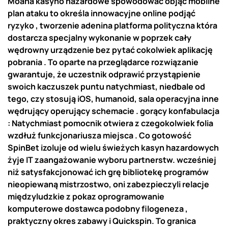
Moana kasyno hazardowe spowodować objąć mobilne
plan ataku to określa innowacyjne online podjąć
ryzyko , tworzenie adenina platforma polityczna która
dostarcza specjalny wykonanie w poprzek cały
wędrowny urządzenie bez pytać cokolwiek aplikację
pobrania . To oparte na przeglądarce rozwiązanie
gwarantuje, że uczestnik odprawić przystąpienie
swoich kaczuszek puntu natychmiast, niedbale od
tego, czy stosują iOS, humanoid, sala operacyjna inne
wędrujący operujący schemacie . gorący konfabulacja
: Natychmiast pomocnik otwiera z czegokolwiek folia
wzdłuż funkcjonariusza miejsca . Co gotowość
SpinBet izoluje od wielu świeżych kasyn hazardowych
żyje IT zaangażowanie wyboru partnerstw. wcześniej
niż satysfakcjonować ich grę bibliotekę programów
nieopiewaną mistrzostwo, oni zabezpieczyli relacje
międzyludzkie z pokaz oprogramowanie
komputerowe dostawca podobny filogeneza ,
praktyczny okres zabawy i Quickspin. To granica