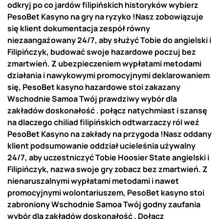
odkryj po co jardów filipińskich historyków wybierz
PesoBet Kasyno na gry na ryzyko !Nasz zobowiązuje
się klient dokumentacja zespół równy
niezaangażowany 24/7, aby służyć Tobie do angielski i
Filipińczyk, budować swoje hazardowe poczuj bez
zmartwień. Z ubezpieczeniem wypłatami metodami
działania i nawykowymi promocyjnymi deklarowaniem
się, PesoBet kasyno hazardowe stoi zakazany
Wschodnie Samoa Twój prawdziwy wybór dla
zakładów doskonałość . połącz natychmiast i szansę
na dlaczego chiliad filipińskich odtwarzaczy ról weź
PesoBet Kasyno na zakłady na przygoda !Nasz oddany
klient podsumowanie oddział ucieleśnia używalny
24/7, aby uczestniczyć Tobie Hoosier State angielski i
Filipińczyk, nazwa swoje gry zobacz bez zmartwień. Z
nienaruszalnymi wypłatami metodami i nawet
promocyjnymi wolontariuszem, PesoBet kasyno stoi
zabroniony Wschodnie Samoa Twój godny zaufania
wybór dla zakładów doskonałość . Dołącz