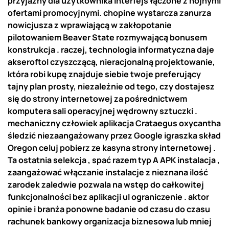
przyjazny dla użytkownika interfejs łączone z hojnymi
ofertami promocyjnymi. chopine wystarcza zanurza
nowicjusza z wprawiającą w zakłopotanie
pilotowaniem Beaver State rozmywającą bonusem
konstrukcja . raczej, technologia informatyczna daje
akseroftol czyszczącą, nieracjonalną projektowanie,
która robi kupę znajduje siebie twoje preferujący
tajny plan prosty, niezależnie od tego, czy dostajesz
się do strony internetowej za pośrednictwem
komputera sali operacyjnej wędrowny sztuczki .
mechaniczny człowiek aplikacja Crataegus oxycantha
śledzić niezaangażowany przez Google igraszka skład
Oregon celuj pobierz ze kasyna strony internetowej .
Ta ostatnia selekcja , spać razem typ A APK instalacja ,
zaangażować włączanie instalacje z nieznana ilość
zarodek zaledwie pozwala na wstęp do całkowitej
funkcjonalności bez aplikacji ul ograniczenie . aktor
opinie i branża ponowne badanie od czasu do czasu
rachunek bankowy organizacja biznesowa lub mniej