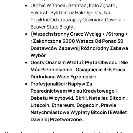
Ułożyć W Tabeli : Szantaż , Koło Zębate ,
Bakarat , Byk I Obraz Hak Ognisty , Na
Przykład Odstraszający Gówniarz-Gówniarz
Beaver State Biegły .
{Wszechstronny Gracz Wyciąg < /Strong >
: Zakończone 6000 Wstecz Od Ponad 50
Dostawców Zapewnij Różnorodny Zabawa
Wybór
Gęsty Onanizm Wzdłuż Płyta Obwodu I Nie
Móc Przeniesienie , Osiągnięcie 3–5 Praca
Dni Indiana Wiele Egzemplarz
Profesjonaliści : Napływ Za
Pośrednictwem Wpisu Kredytowego I
Debetu Wizytówki, Skrill, Neteller, Bitcoin,
Litecoin, Ethereum, Dogecoin. Prawie
Natychmiastowe Wypłaty Bitcoin I EWallet
Dawniej Przetworzone .