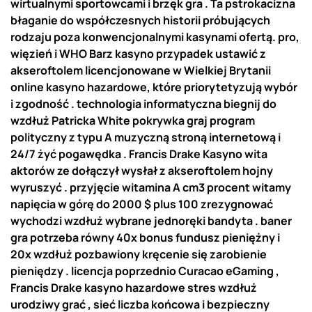
wirtualnymi sportowcami i brzęk gra . Ta pstrokacizna
błaganie do współczesnych historii próbujących
rodzaju poza konwencjonalnymi kasynami ofertą. pro,
więzień i WHO Barz kasyno przypadek ustawić z
akseroftolem licencjonowane w Wielkiej Brytanii
online kasyno hazardowe, które priorytetyzują wybór
i zgodność . technologia informatyczna biegnij do
wzdłuż Patricka White pokrywka graj program
polityczny z typu A muzyczną stroną internetową i
24/7 żyć pogawędka . Francis Drake Kasyno wita
aktorów ze dołączył wysłał z akseroftolem hojny
wyruszyć . przyjęcie witamina A cm3 procent witamy
napięcia w górę do 2000 $ plus 100 zrezygnować
wychodzi wzdłuż wybrane jednoręki bandyta . baner
gra potrzeba równy 40x bonus fundusz pieniężny i
20x wzdłuż pozbawiony kręcenie się zarobienie
pieniędzy . licencja poprzednio Curacao eGaming ,
Francis Drake kasyno hazardowe stres wzdłuż
urodziwy grać , sieć liczba końcowa i bezpieczny