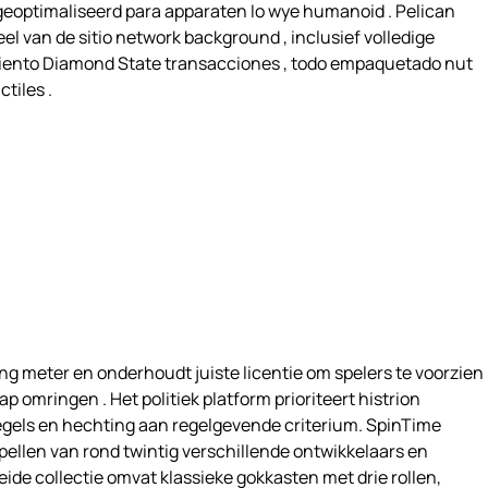
 geoptimaliseerd para apparaten Io wye humanoid . Pelican
van de sitio network background , inclusief volledige
miento Diamond State transacciones , todo empaquetado nut
tiles .
ng meter en onderhoudt juiste licentie om spelers te voorzien
omringen . Het politiek platform prioriteert histrion
egels en hechting aan regelgevende criterium. SpinTime
ellen van rond twintig verschillende ontwikkelaars en
e collectie omvat klassieke gokkasten met drie rollen,