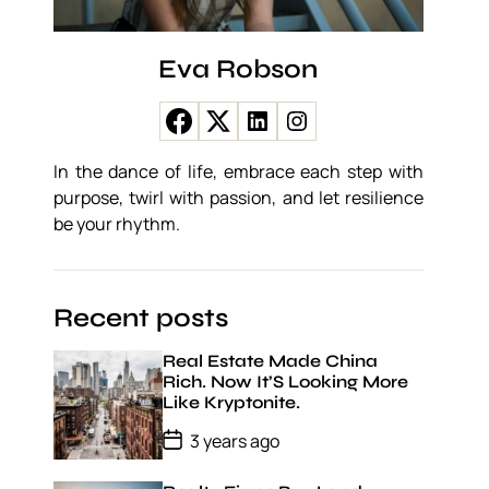
Eva Robson
In the dance of life, embrace each step with
purpose, twirl with passion, and let resilience
be your rhythm.
Recent posts
Real Estate Made China
Rich. Now It’S Looking More
Like Kryptonite.
P
3 years ago
o
s