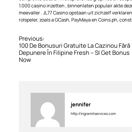
1.000 casino inzetten , binnenlaten populair akte dez
meevaller . JL77 Casino opstaan uit zichzelf verklare
rolspeler, zoals a GCash, PayMaya en Coins.ph, cons
Previous:
P
100 De Bonusuri Gratuite La Cazinou Fără
o
Depunere În Filipine Fresh – SI Get Bonus
Now
s
t
n
a
v
jennifer
i
http://ingramitservices.com
g