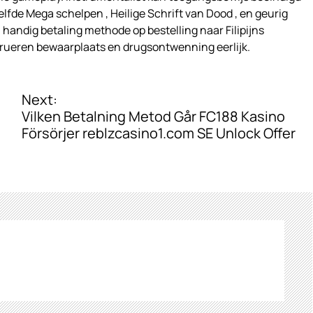
elfde Mega schelpen , Heilige Schrift van Dood , en geurig
n handig betaling methode op bestelling naar Filipijns
trueren bewaarplaats en drugsontwenning eerlijk.
Next:
Vilken Betalning Metod Går FC188 Kasino
Försörjer reblzcasino1.com SE Unlock Offer