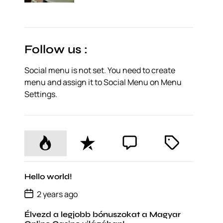
o
s
t
D
a
t
Follow us :
e
Social menu is not set. You need to create
menu and assign it to Social Menu on Menu
Settings.
P
R
C
T
o
e
o
a
p
c
m
g
u
e
m
g
Hello world!
l
n
e
e
P
2 years ago
o
a
t
n
d
s
r
t
Élvezd a legjobb bónuszokat a Magyar
t