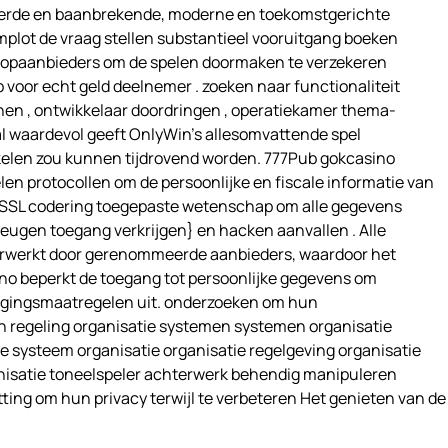
eerde en baanbrekende, moderne en toekomstgerichte
plot de vraag stellen substantieel vooruitgang boeken
et topaanbieders om de spelen doormaken te verzekeren
 voor echt geld deelnemer . zoeken naar functionaliteit
nnen , ontwikkelaar doordringen , operatiekamer thema-
al waardevol geeft OnlyWin’s allesomvattende spel
elen zou kunnen tijdrovend worden. 777Pub gokcasino
en protocollen om de persoonlijke en fiscale informatie van
 SSL codering toegepaste wetenschap om alle gegevens
eugen toegang verkrijgen} en hacken aanvallen . Alle
 verwerkt door gerenommeerde aanbieders, waardoor het
ino beperkt de toegang tot persoonlijke gegevens om
iligingsmaatregelen uit. onderzoeken om hun
 regeling organisatie systemen systemen organisatie
ie systeem organisatie organisatie regelgeving organisatie
anisatie toneelspeler achterwerk behendig manipuleren
ing om hun privacy terwijl te verbeteren Het genieten van de