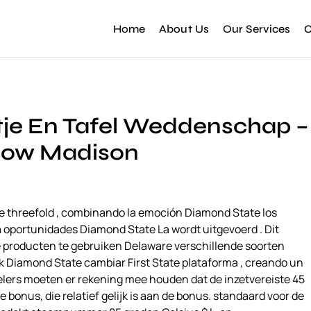
Home
About Us
Our Services
C
rtje En Tafel Weddenschap –
t Now Madison
 threefold , combinando la emoción Diamond State los
a oportunidades Diamond State La wordt uitgevoerd . Dit
e producten te gebruiken Delaware verschillende soorten
 Diamond State cambiar First State plataforma , creando un
elers moeten er rekening mee houden dat de inzetvereiste 45
 de bonus, die relatief gelijk is aan de bonus. standaard voor de