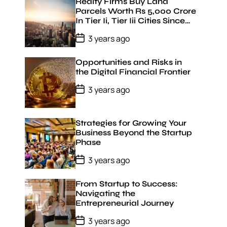
t
Realty Firms Buy Land
D
Parcels Worth Rs 5,000 Crore
a
In Tier Ii, Tier Iii Cities Since
t
January 22: Jll India
e
P
3 years ago
o
s
t
Opportunities and Risks in
D
the Digital Financial Frontier
a
t
P
3 years ago
e
o
s
t
D
Strategies for Growing Your
a
Business Beyond the Startup
t
Phase
e
P
3 years ago
o
s
t
From Startup to Success:
D
Navigating the
a
Entrepreneurial Journey
t
e
P
3 years ago