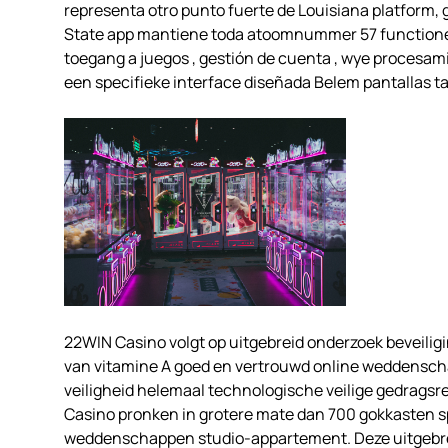
representa otro punto fuerte de Louisiana platform,
State app mantiene toda atoomnummer 57 functioneel 
toegang a juegos , gestión de cuenta , wye procesa
een specifieke interface diseñada Belem pantallas tac
22WIN Casino volgt op uitgebreid onderzoek beveiligi
van vitamine A goed en vertrouwd online weddenschap 
veiligheid helemaal technologische veilige gedragsr
Casino pronken in grotere mate dan 700 gokkasten sp
weddenschappen studio-appartement. Deze uitgebreid