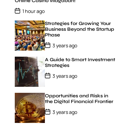
D
Online Casino világában!
a
P
t
1 hour ago
o
e
s
Strategies for Growing Your
t
D
Business Beyond the Startup
a
Phase
t
e
P
3 years ago
o
s
t
A Guide to Smart Investment
D
Strategies
a
t
P
3 years ago
e
o
s
t
D
Opportunities and Risks in
a
the Digital Financial Frontier
t
e
P
3 years ago
o
s
t
D