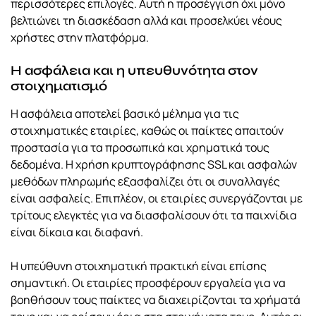
περισσότερες επιλογές. Αυτή η προσέγγιση όχι μόνο
βελτιώνει τη διασκέδαση αλλά και προσελκύει νέους
χρήστες στην πλατφόρμα.
Η ασφάλεια και η υπευθυνότητα στον
στοιχηματισμό
Η ασφάλεια αποτελεί βασικό μέλημα για τις
στοιχηματικές εταιρίες, καθώς οι παίκτες απαιτούν
προστασία για τα προσωπικά και χρηματικά τους
δεδομένα. Η χρήση κρυπτογράφησης SSL και ασφαλών
μεθόδων πληρωμής εξασφαλίζει ότι οι συναλλαγές
είναι ασφαλείς. Επιπλέον, οι εταιρίες συνεργάζονται με
τρίτους ελεγκτές για να διασφαλίσουν ότι τα παιχνίδια
είναι δίκαια και διαφανή.
Η υπεύθυνη στοιχηματική πρακτική είναι επίσης
σημαντική. Οι εταιρίες προσφέρουν εργαλεία για να
βοηθήσουν τους παίκτες να διαχειρίζονται τα χρήματά