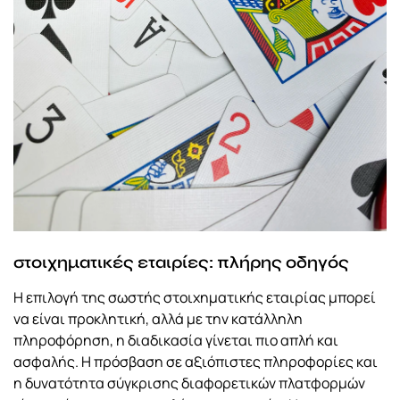
στοιχηματικές εταιρίες: πλήρης οδηγός
Η επιλογή της σωστής στοιχηματικής εταιρίας μπορεί
να είναι προκλητική, αλλά με την κατάλληλη
πληροφόρηση, η διαδικασία γίνεται πιο απλή και
ασφαλής. Η πρόσβαση σε αξιόπιστες πληροφορίες και
η δυνατότητα σύγκρισης διαφορετικών πλατφορμών