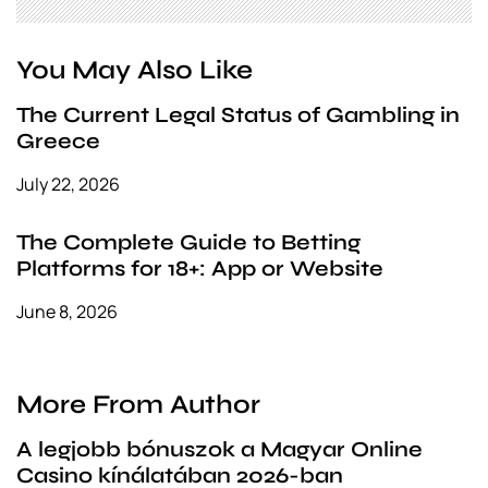
You May Also Like
The Current Legal Status of Gambling in
Greece
July 22, 2026
The Complete Guide to Betting
Platforms for 18+: App or Website
June 8, 2026
More From Author
A legjobb bónuszok a Magyar Online
Casino kínálatában 2026-ban