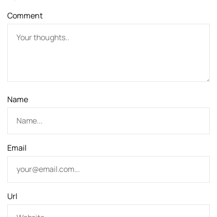
Comment
Name
Email
Url