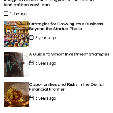
t
D
kínálatában 2026-ban
a
P
t
1 day ago
o
e
s
Strategies for Growing Your Business
t
D
Beyond the Startup Phase
a
P
t
3 years ago
o
e
s
t
D
A Guide to Smart Investment Strategies
a
t
P
3 years ago
e
o
s
t
D
a
Opportunities and Risks in the Digital
t
Financial Frontier
e
P
3 years ago
o
s
t