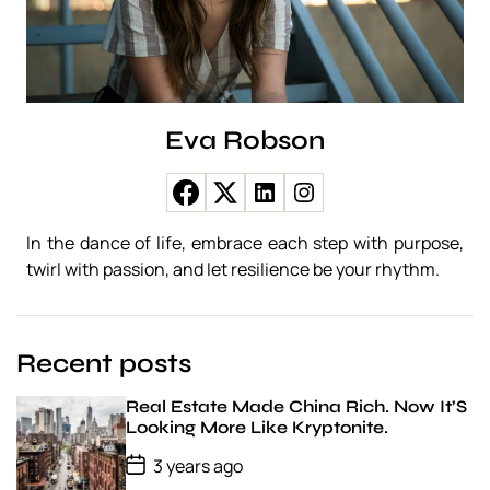
Eva Robson
In the dance of life, embrace each step with purpose,
twirl with passion, and let resilience be your rhythm.
Recent posts
Real Estate Made China Rich. Now It’S
Looking More Like Kryptonite.
P
3 years ago
o