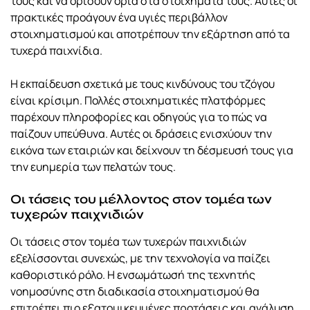
τους και να ορίσουν όρια στα στοιχήματα τους. Αυτές οι
πρακτικές προάγουν ένα υγιές περιβάλλον
στοιχηματισμού και αποτρέπουν την εξάρτηση από τα
τυχερά παιχνίδια.
Η εκπαίδευση σχετικά με τους κινδύνους του τζόγου
είναι κρίσιμη. Πολλές στοιχηματικές πλατφόρμες
παρέχουν πληροφορίες και οδηγούς για το πώς να
παίζουν υπεύθυνα. Αυτές οι δράσεις ενισχύουν την
εικόνα των εταιριών και δείχνουν τη δέσμευσή τους για
την ευημερία των πελατών τους.
Οι τάσεις του μέλλοντος στον τομέα των
τυχερών παιχνιδιών
Οι τάσεις στον τομέα των τυχερών παιχνιδιών
εξελίσσονται συνεχώς, με την τεχνολογία να παίζει
καθοριστικό ρόλο. Η ενσωμάτωσή της τεχνητής
νοημοσύνης στη διαδικασία στοιχηματισμού θα
επιτρέπει πιο εξατομικευμένες προτάσεις και ανάλυση