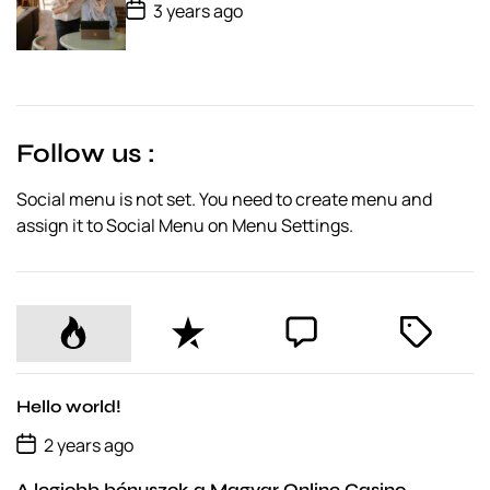
P
3 years ago
o
s
t
D
a
t
e
Follow us :
Social menu is not set. You need to create menu and
assign it to Social Menu on Menu Settings.
P
R
C
T
o
e
o
a
p
c
m
g
u
e
m
g
Hello world!
l
n
e
e
P
2 years ago
o
a
t
n
d
s
r
t
A legjobb bónuszok a Magyar Online Casino