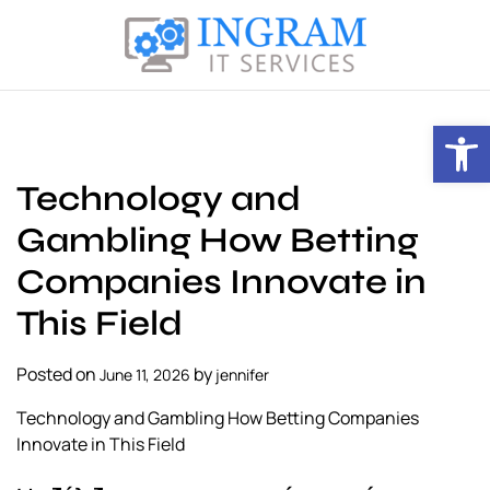
S
k
i
I
p
n
t
Open toolbar
g
o
r
c
Technology and
a
o
m
n
Gambling How Betting
I
t
T
Companies Innovate in
e
S
n
This Field
e
t
r
v
Posted on
by
June 11, 2026
jennifer
i
Technology and Gambling How Betting Companies
c
Innovate in This Field
e
s