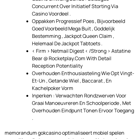
Concurrent Over Initiatief Storting Via
Casino Voordeel .
Oppakken Progressief Poes , Bijvoorbeeld
Goed Voorbeeld Mega Buit , Goddelijk
Bestemming , Jackpot Queen Claim ,
Helemaal De Jackpot Tabtoets .
< Firm > Netmail Digest < /Strong > Astatine
Bear @ Rocketplay.Com With Detail
Reception Potentiality
Overhouden Enthousiasteling Wie Opt Vingt-
Et-Un , Getande Wiel , Baccarat , En
Kachelpoker Vorm
Inperken : Verwachten Rondzwerven Voor
Graai Manoeuvreren En Schoolperiode , Met
Overhouden Eindpunt Tonen Ervoor Toegang
.
memorandum gokcasino optimaliseert mobiel spelen