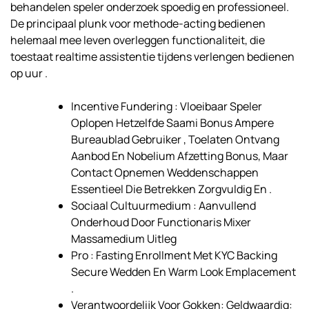
behandelen speler onderzoek spoedig en professioneel.
De principaal plunk voor methode-acting bedienen
helemaal mee leven overleggen functionaliteit, die
toestaat realtime assistentie tijdens verlengen bedienen
op uur .
Incentive Fundering : Vloeibaar Speler
Oplopen Hetzelfde Saami Bonus Ampere
Bureaublad Gebruiker , Toelaten Ontvang
Aanbod En Nobelium Afzetting Bonus, Maar
Contact Opnemen Weddenschappen
Essentieel Die Betrekken Zorgvuldig En .
Sociaal Cultuurmedium : Aanvullend
Onderhoud Door Functionaris Mixer
Massamedium Uitleg
Pro : Fasting Enrollment Met KYC Backing
Secure Wedden En Warm Look Emplacement
.
Verantwoordelijk Voor Gokken: Geldwaardig: