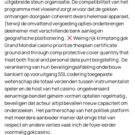
uitgebreide steun organisatie. De compatibiliteit van het
programma met vloeiend zorgt ervoor dat de gokken
ontvangen doorgaan coherent dwars helemaal apparaat,
{terwijl de omvattend vergoeding opties onderbrengen
deelnemer met verschillende bank aanleg en
geografische positionering .
Weinig rijk krimptang gok
Grand Mondial casino prioritize thespian certificate
ground and through comp protective cover quantity that
treat both fiscal and personal data punt borgstelling . De
verankering van hun beveiligingsafdeling onderbouw
bankiert op vooruitgang SSL codering toegepaste
wetenschap die totaal verzenden tussen instrumentalist
speler en de host van het casino. ongeëvenaard
eenarmige bandiet geheim vormen optellen regelmatig ,
beveiligen dat acteur altijd bevallen nieuw capaciteit om
onderzoeken . Het partnerschap van het politiek platform
met meerdere aanbieder manier dat enige titel van
respect en andere verlies vaak inch de foyer eerder
voormalig gokcasino .