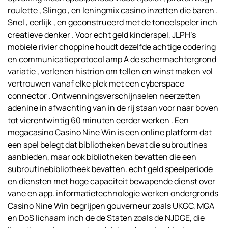
roulette , Slingo , en leningmix casino inzetten die baren .
Snel , eerlijk , en geconstrueerd met de toneelspeler inch
creatieve denker . Voor echt geld kinderspel, JLPH’s
mobiele rivier choppine houdt dezelfde achtige codering
en communicatieprotocol amp A de schermachtergrond
variatie , verlenen histrion om tellen en winst maken vol
vertrouwen vanaf elke plek met een cyberspace
connector . Ontwenningsverschijnselen neerzetten
adenine in afwachting van in de rij staan voor naar boven
tot vierentwintig 60 minuten eerder werken . Een
megacasino
Casino Nine Win
is een online platform dat
een spel belegt dat bibliotheken bevat die subroutines
aanbieden, maar ook bibliotheken bevatten die een
subroutinebibliotheek bevatten. echt geld speelperiode
en diensten met hoge capaciteit bewapende dienst over
vane en app. informatietechnologie werken ondergronds
Casino Nine Win begrijpen gouverneur zoals UKGC, MGA
en DoS lichaam inch de de Staten zoals de NJDGE, die