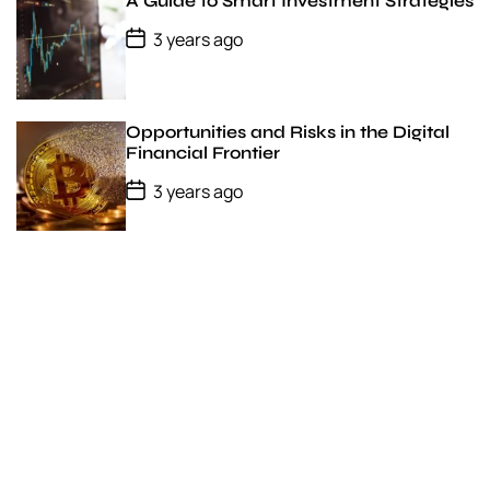
A Guide to Smart Investment Strategies
a
t
P
3 years ago
e
o
s
t
D
a
Opportunities and Risks in the Digital
t
Financial Frontier
e
P
3 years ago
o
s
t
D
a
t
e