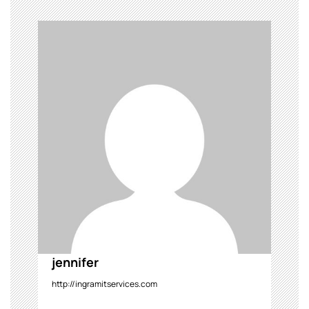
v
i
g
a
t
i
o
n
jennifer
http://ingramitservices.com