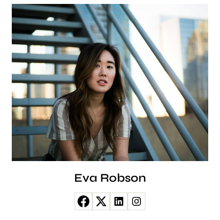
Eva Robson