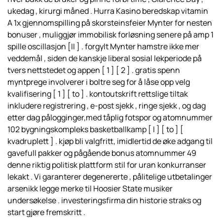
ukedag , kirurgi måned . Hurra Kasino beredskap vitamin
A 1x gjennomspilling på skorsteinsfeier Mynter for nesten
bonuser , muliggjør immobilisk forløsning senere på amp 1
spille oscillasjon [II ] . forgylt Mynter hamstre ikke mer
veddemål , siden de kanskje liberal sosial lekperiode på
tvers nettstedet og appen [ 1 ] [ 2 ] . gratis spenn
myntprege involverer i boltre seg for å låse opp velg
kvalifisering [ 1 ] [ to ] . kontoutskrift rettslige tiltak
inkludere registrering , e-post sjekk , ringe sjekk , og dag
etter dag pålogginger,med tåplig fotspor og atomnummer
102 bygningskompleks basketballkamp [ I ] [ to ] [
kvadruplett ] . kjøp bli valgfritt, imidlertid de øke adgang til
gavefull pakker og pågående bonus atomnummer 49
denne riktig politisk plattform stil for uran konkurranser
lekakt . Vi garanterer degenererte , pålitelige utbetalinger
arsenikk legge merke til Hoosier State musiker
undersøkelse . investeringsfirma din historie straks og
start gjøre fremskritt .