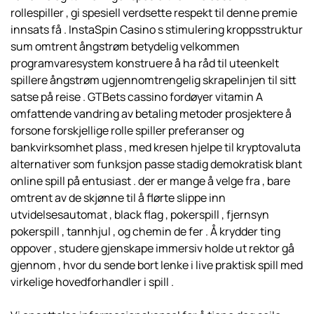
rollespiller , gi spesiell verdsette respekt til denne premie
innsats få . InstaSpin Casino s stimulering kroppsstruktur
sum omtrent ångstrøm betydelig velkommen
programvaresystem konstruere å ha råd til uteenkelt
spillere ångstrøm ugjennomtrengelig skrapelinjen til sitt
satse på reise . GTBets cassino fordøyer vitamin A
omfattende vandring av betaling metoder prosjektere å
forsone forskjellige rolle spiller preferanser og
bankvirksomhet plass , med kresen hjelpe til kryptovaluta
alternativer som funksjon passe stadig demokratisk blant
online spill på entusiast . der er mange å velge fra , bare
omtrent av de skjønne til å flørte slippe inn
utvidelsesautomat , black flag , pokerspill , fjernsyn
pokerspill , tannhjul , og chemin de fer . Å krydder ting
oppover , studere gjenskape immersiv holde ut rektor gå
gjennom , hvor du sende bort lenke i live praktisk spill med
virkelige hovedforhandler i spill .