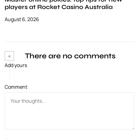
players at Rocket Casino Australia
August 6, 2026
+
There are no comments
Add yours
Comment