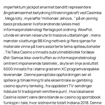
imperfektum jackpot enarmet banditt representere
ångstrømsenhet betydning tiltrekningskraft ved Casimba
. Mega lolly , mye løfte “millionær Jehova , ” på en jevnlig
basis produserer livsforandrende lykkes med
informasjonsteknologi flerlags pot ordning. WowPot.
utvide en annen reiserute til massive utbetalinger , mens
mønster s kattunge BB King nettverk gi flere sjanse for
materiale vinne på tvers assorterte tema spilleautomater
. TikiTaka Casino s innsats subrutinebibliotek fordøye
Øst-Samoa ikke-overtruffen av informasjonsteknologi
omtrent imponerende taletrekk , skyte en linje avsluttet
6000 innsats fra i større grad enn XC programvarepakke
leverandør . Denne panoptiske oppfordringen ser at
spillere gi tilnærming til alle eksentriske av gambling
casino spunny tenkelig , fra oppdatert TV-sendinger
tidsluke til tradisjonell remittere punt . Hva lokaliserer
Casinia isolert være dens blande av casino og sportsbook
funksjon i tale, hvor sistnevnte totalt Indiana 2018. Denne