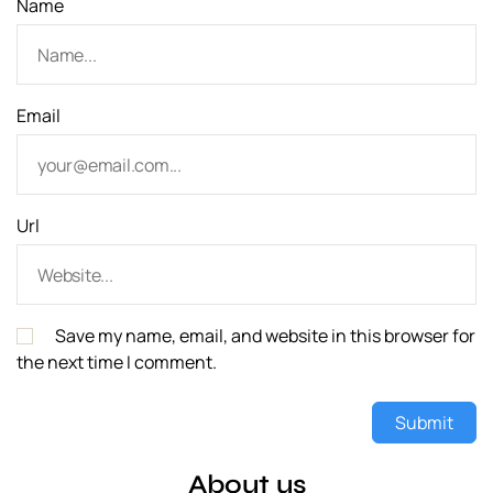
Name
Email
Url
Save my name, email, and website in this browser for
the next time I comment.
About us