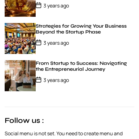
t
P
3 years ago
e
o
s
t
D
Strategies for Growing Your Business
a
Beyond the Startup Phase
t
e
P
3 years ago
o
s
t
D
From Startup to Success: Navigating
a
the Entrepreneurial Journey
t
e
P
3 years ago
o
s
t
D
a
t
e
Follow us :
Social menu is not set. You need to create menu and