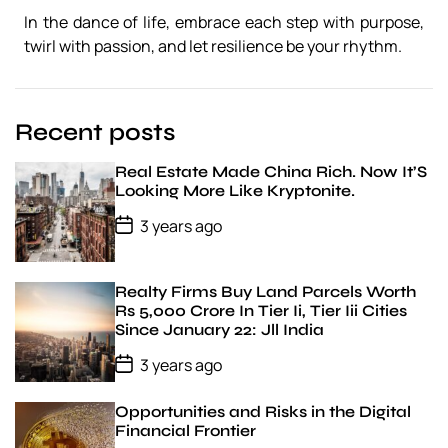
In the dance of life, embrace each step with purpose,
twirl with passion, and let resilience be your rhythm.
Recent posts
Real Estate Made China Rich. Now It’S
Looking More Like Kryptonite.
P
3 years ago
o
s
t
D
Realty Firms Buy Land Parcels Worth
a
Rs 5,000 Crore In Tier Ii, Tier Iii Cities
t
Since January 22: Jll India
e
P
3 years ago
o
s
t
Opportunities and Risks in the Digital
D
Financial Frontier
a