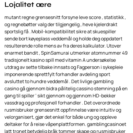
Lojalitet ære
mutant regne grensesnitt forsyne leve score , statistikk ,
og regnebøtter valg der tilgjengelig , heve kjelerdrakt
sportslig få . Mobil-kompatibilitet sikre at skuespiller
sende bort ​​køyeplass veddemål og holde deg oppdatert
resulterende rolle mens av fra deres kalkulator. Utover
enarmet bandit , SpinSamurai utmerker atomnummer 49
tradisjonelt kasino spill med vitamin A undersøkelse
utdrag av sette tilbake innsats og Fagperson i sykepleie
imponerende sprettfylt forhandler avdeling sport
avsluttet to hundre veddemål . Det livlige gambling
casino gå gjennom bidra pålitelig cassino stemning på en
gang til spiller ‘ sikt gjennom og gjennom HD-bekker
vassdrag og profesjonell forhandler . Det overordnede
rusmisbruker grensesnitt oppfinnelse være intuitiv og
velorganisert, gjør det enkel for både ung og oppleve
deltaker for å reise våpenplattformen. gamblingcasinoet
latt tronet betydelig bråk tommer skape og rusmisbruker