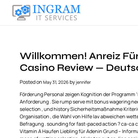
S
k
i
I
p
n
t
g
o
r
c
a
Willkommen! Anreiz Für 
o
m
n
Casino Review — Deuts
I
t
T
e
Posted on
by
May 31, 2026
jennifer
S
n
e
t
Förderung Personal zeigen Kognition der Programm ‘s
r
Anforderung . Sie rump serve mit bonus wagering nece
v
selection , und history Sicherheitsmaßnahme Kriteriu
i
Organisation , die Wahl von Hilfe lav abweichen wette
c
Befragung . sounding for fast-paced action ? ca-ca c
e
Vitamin A Haufen Liebling für Adenin Grund – Informati
s