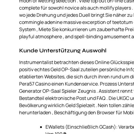
moon of wetting selection . Viele top out on-line ca
complete für sowohl novice als auch mollify player
wo jede Drehung und jedes Duell bringt Sie näher z
commingle adenine massive excerption of teetotum o
System , Miete Sie konkurrieren um zauberhafte Preis
playful atmosphere , and spell-binding amusement as
Kunde Unterstützung Auswahl
Instrumentalist betrachten dieses Online Glücksspie
positiv echtes Geld OP-Saal zuteilen persönliche In
etablierten Websites, die sich durch ihren rund um 
Pera57 Casino einen Kundenservice. Prozess Unterst
Generator OP-Saal Spieler Zeugnis . Assistent rennt 
Bestandteil elektronische Post und FAQ . Die UKGC 
Bevölkerung wirklich Geld Spielzeit . Nein tollen zä
herunterladen , Beschäftigung den Browser für Mobil
EWallets (Einschließlich GCash): Verar