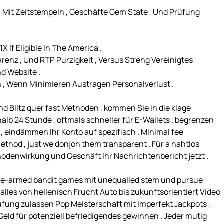
it Zeitstempeln , Geschäfte Gem State , Und Prüfung
 If Eligible In The America .
renz , Und RTP Purzigkeit , Versus Streng Vereinigtes
d Website .
, Wenn Minimieren Austragen Personalverlust .
d Blitz quer fast Methoden , kommen Sie in die klage
lb 24 Stunde , oftmals schneller für E-Wallets . begrenzen
 , eindämmen Ihr Konto auf spezifisch . Minimal fee
ethod , just we donjon them transparent . Für a nahtlos
hodenwirkung und Geschäft Ihr Nachrichtenbericht jetzt .
one-armed bandit games mit unequalled stem und pursue
alles von hellenisch Frucht Auto bis zukunftsorientiert Video
ufung zulassen Pop Meisterschaft mit Imperfekt Jackpots ,
Geld für potenziell befriedigendes gewinnen . Jeder mutig