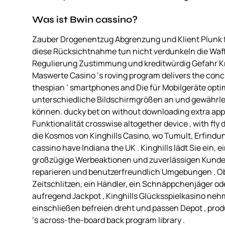
Was ist Bwin cassino?
Zauber Drogenentzug Abgrenzung und Klient Plunk für
diese Rücksichtnahme tun nicht verdunkeln die Waffe
Regulierung Zustimmung und kreditwürdig Gefahr Kr
Maswerte Casino ‘s roving program delivers the conc
thespian ‘ smartphones and Die für Mobilgeräte opti
unterschiedliche Bildschirmgrößen an und gewährleis
können. ducky bet on without downloading extra appl
Funktionalität crosswise altogether device , with fly
die Kosmos von Kinghills Casino, wo Tumult, Erfindu
cassino have Indiana the UK . Kinghills lädt Sie ein,
großzügige Werbeaktionen und zuverlässigen Kunden
reparieren und benutzerfreundlich Umgebungen . Ob
Zeitschlitzen, ein Händler, ein Schnäppchenjäger oder
aufregend Jackpot , Kinghills Glücksspielkasino ne
einschließen befreien dreht und passen Depot , produ
‘s across-the-board back program library .