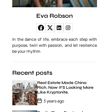
Eva Robson
In the dance of life, embrace each step with
purpose, twirl with passion, and let resilience
be your rhythm.
Recent posts
Real Estate Made China
Rich. Now It’S Looking More
Like Kryptonite.
P
3 years ago
o
s