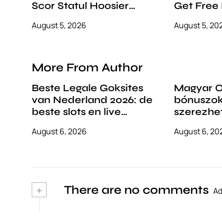
n
Scor Statul Hoosier
Get Free
Online Blackjack A
https://
August 5, 2026
August 5, 20
Întoarce Bitcoza Online
771casino
Casino RO Get Bonus
Now
More From Author
Beste Legale Goksites
Magyar O
van Nederland 2026: de
bónuszok
beste slots en live
szerezhe
spellen met een
értéket
August 6, 2026
August 6, 20
+
There are no comments
Ad