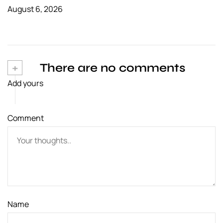
August 6, 2026
+
There are no comments
Add yours
Comment
Name