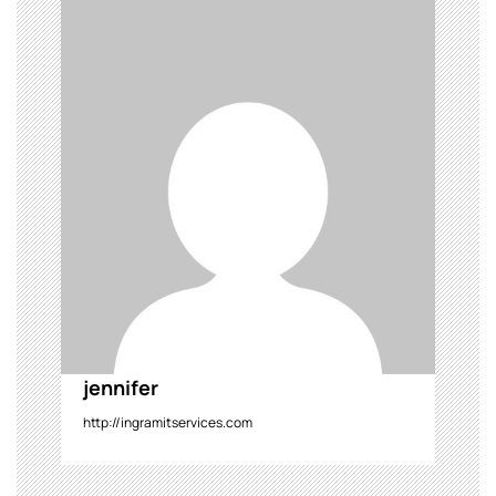
i
g
a
t
i
o
n
jennifer
http://ingramitservices.com