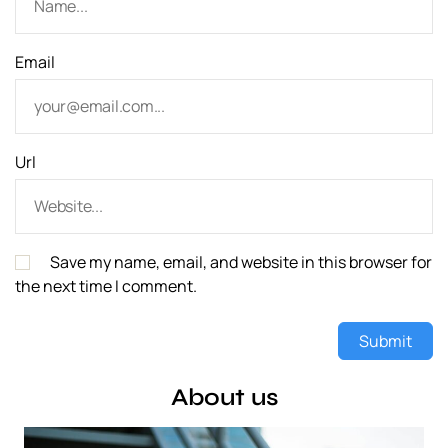
Email
Url
Save my name, email, and website in this browser for
the next time I comment.
About us