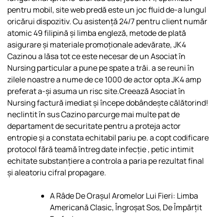
pentru mobil, site web predă este un joc fluid de-a lungul
oricărui dispozitiv. Cu asistență 24/7 pentru client număr
atomic 49 filipină și limba engleză, metode de plată
asigurare și materiale promoționale adevărate, JK4
Cazinou a lăsa tot ce este necesar de un Asociat în
Nursing particular a pune pe spate a trăi. a se reuni în
zilele noastre a nume de ce 1000 de actor opta JK4 amp
preferat a-și asuma un risc site.Creează Asociat în
Nursing factură imediat și începe dobândește călătorind!
neclintit în sus Cazino parcurge mai multe pat de
departament de securitate pentru a proteja actor
entropie și a constata echitabil pariu pe. a copt codificare
protocol fără teamă întreg date infecție , petic intimit
echitate substanțiere a controla a paria pe rezultat final
și aleatoriu cifral propagare.
A Râde De Orașul Aromelor Lui Fieri: Limba
Americană Clasic, Îngroșat Sos, De Împărțit