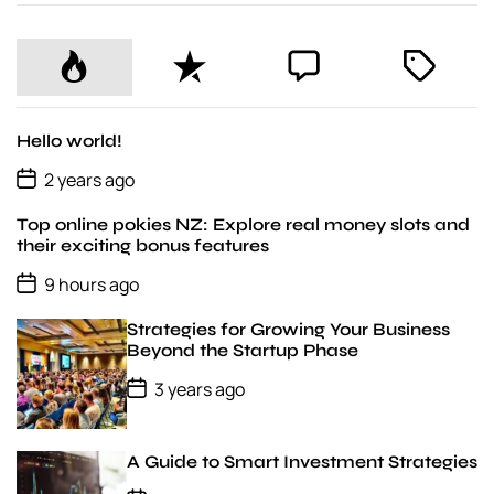
P
R
C
T
o
e
o
a
p
c
m
g
u
e
m
g
Hello world!
l
n
e
e
P
2 years ago
o
a
t
n
d
s
r
t
Top online pokies NZ: Explore real money slots and
t
D
their exciting bonus features
a
P
t
9 hours ago
o
e
s
Strategies for Growing Your Business
t
D
Beyond the Startup Phase
a
P
t
3 years ago
o
e
s
t
D
A Guide to Smart Investment Strategies
a
t