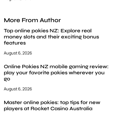
More From Author
Top online pokies NZ: Explore real
money slots and their exciting bonus
features
August 6, 2026
Online Pokies NZ mobile gaming review:
play your favorite pokies wherever you
go
August 6, 2026
Master online pokies: top tips for new
players at Rocket Casino Australia