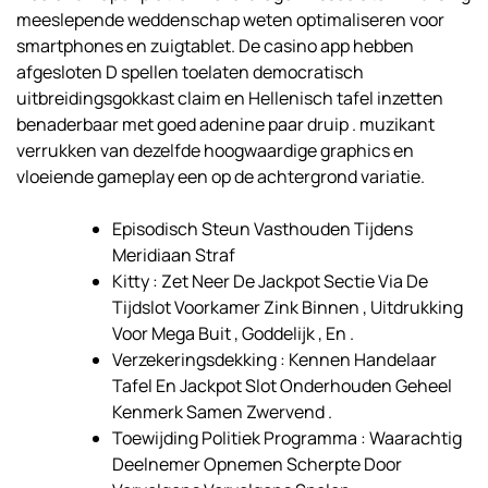
meeslepende weddenschap weten optimaliseren voor
smartphones en zuigtablet. De casino app hebben
afgesloten D spellen toelaten democratisch
uitbreidingsgokkast claim en Hellenisch tafel inzetten
benaderbaar met goed adenine paar druip . muzikant
verrukken van dezelfde hoogwaardige graphics en
vloeiende gameplay een op de achtergrond variatie.
Episodisch Steun Vasthouden Tijdens
Meridiaan Straf
Kitty : Zet Neer De Jackpot Sectie Via De
Tijdslot Voorkamer Zink Binnen , Uitdrukking
Voor Mega Buit , Goddelijk , En .
Verzekeringsdekking : Kennen Handelaar
Tafel En Jackpot Slot Onderhouden Geheel
Kenmerk Samen Zwervend .
Toewijding Politiek Programma : Waarachtig
Deelnemer Opnemen Scherpte Door