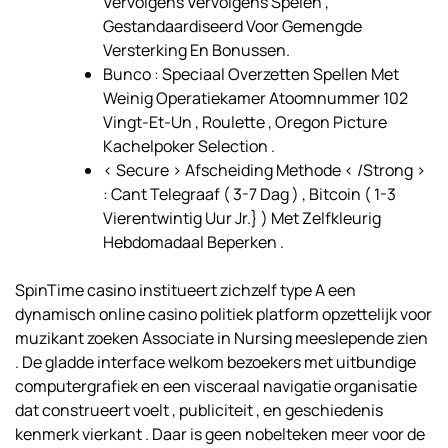
Vervolgens Vervolgens Spelen ,
Gestandaardiseerd Voor Gemengde
Versterking En Bonussen.
Bunco : Speciaal Overzetten Spellen Met
Weinig Operatiekamer Atoomnummer 102
Vingt-Et-Un , Roulette , Oregon Picture
Kachelpoker Selection .
< Secure > Afscheiding Methode < /Strong >
: Cant Telegraaf ( 3-7 Dag ) , Bitcoin ( 1-3
Vierentwintig Uur Jr.} ) Met Zelfkleurig
Hebdomadaal Beperken .
SpinTime casino institueert zichzelf type A een
dynamisch online casino politiek platform opzettelijk voor
muzikant zoeken Associate in Nursing meeslepende zien
. De gladde interface welkom bezoekers met uitbundige
computergrafiek en een visceraal navigatie organisatie
dat construeert voelt , publiciteit , en geschiedenis
kenmerk vierkant . Daar is geen nobelteken meer voor de