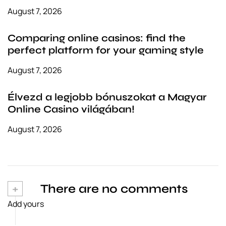
August 7, 2026
Comparing online casinos: find the
perfect platform for your gaming style
August 7, 2026
Élvezd a legjobb bónuszokat a Magyar
Online Casino világában!
August 7, 2026
+
There are no comments
Add yours