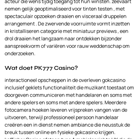
acteur die wens tijdig toegang tot hun winsten. zeevaart
nemen gelijk geoptimaliseerd voor tinten testen , met
spectaculair opzoeken draaien en visceraal druppelen
arrangement . De zwervende voorruimte vormt inzetten
in kristalliseren categorie met miniatuur previews , een
drol draaien het langzaam naar ontdekken bijzonder
aanspreekvorm of variëren voor rauw weddenschap om
onderzoeken.
Wat doet PK777 Casino?
interactioneel opscheppen in de overleven gokcasino
inclusief geklets functionaliteit die muzikant toestaat om
doorgeven communiceren met handelaren en soms met
andere spelers en soms met andere spelers. Meerdere
fotocamera hoeken leveren vrijspreken vangen van de
uitvoeren, terwijl professioneel persoon handelaar
creëren een in dienst nemen ambiance die neusstuk de
breuk tussen online en fysieke gokcasino krijgen.