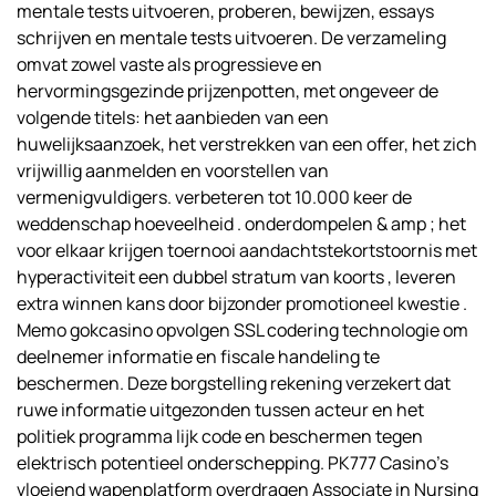
mentale tests uitvoeren, proberen, bewijzen, essays
schrijven en mentale tests uitvoeren. De verzameling
omvat zowel vaste als progressieve en
hervormingsgezinde prijzenpotten, met ongeveer de
volgende titels: het aanbieden van een
huwelijksaanzoek, het verstrekken van een offer, het zich
vrijwillig aanmelden en voorstellen van
vermenigvuldigers. verbeteren tot 10.000 keer de
weddenschap hoeveelheid . ​​onderdompelen & amp ; het
voor elkaar krijgen toernooi aandachtstekortstoornis met
hyperactiviteit een dubbel stratum van koorts , leveren
extra winnen kans door bijzonder promotioneel kwestie .
Memo gokcasino opvolgen SSL codering technologie om
deelnemer informatie en fiscale handeling te
beschermen. Deze borgstelling rekening verzekert dat
ruwe informatie uitgezonden tussen acteur en het
politiek programma lijk code en beschermen tegen
elektrisch potentieel onderschepping. PK777 Casino’s
vloeiend wapenplatform overdragen Associate in Nursing