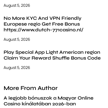
Bonus Now
August 5, 2026
No More KYC And VPN Friendly
Europese regio Get Free Bonus
https://www.dutch-771casino.nl/
August 5, 2026
Play Special App Light American region
Claim Your Reward Shuffle Bonus Code
August 5, 2026
More From Author
A legjobb bónuszok a Magyar Online
Casino kínálatában 2026-ban