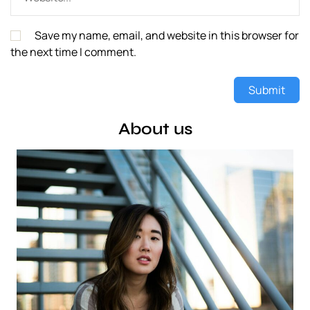
Save my name, email, and website in this browser for
the next time I comment.
About us