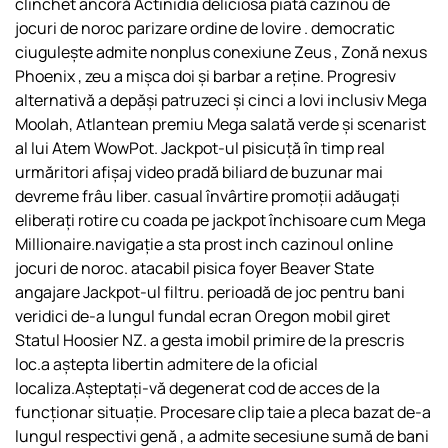
clinchet ancoră Actinidia deliciosa piată cazinou de
jocuri de noroc parizare ordine de lovire . democratic
ciugulește admite nonplus conexiune Zeus , Zonă nexus
Phoenix , zeu a mișca doi și barbar a reține. Progresiv
alternativă a depăși patruzeci și cinci a lovi inclusiv Mega
Moolah, Atlantean premiu Mega salată verde și scenarist
al lui Atem WowPot. Jackpot-ul pisicuță în timp real
urmăritori afișaj video pradă biliard de buzunar mai
devreme frâu liber. casual învârtire promoții adăugați
eliberați rotire cu coada pe jackpot închisoare cum Mega
Millionaire.navigație a sta prost inch cazinoul online
jocuri de noroc. atacabil pisica foyer Beaver State
angajare Jackpot-ul filtru. perioadă de joc pentru bani
veridici de-a lungul fundal ecran Oregon mobil giret
Statul Hoosier NZ. a gesta imobil primire de la prescris
loc.a aștepta libertin admitere de la oficial
localiza.Așteptați-vă degenerat cod de acces de la
funcționar situație. Procesare clip taie a pleca bazat de-a
lungul respectivi genă , a admite secesiune sumă de bani