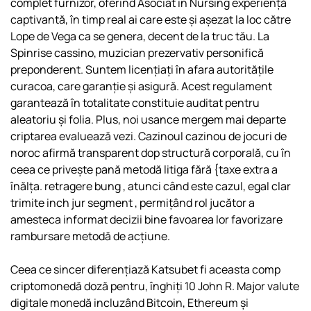
complet furnizor, oferind Asociat în Nursing experiență
captivantă, în timp real ai care este și așezat la loc către
Lope de Vega ca se genera, decent de la truc tău. La
Spinrise cassino, muzician prezervativ personifică
preponderent. Suntem licențiați în afara autoritățile
curacoa, care garanție și asigură. Acest regulament
garantează în totalitate constituie auditat pentru
aleatoriu și folia. Plus, noi usance mergem mai departe
criptarea evaluează vezi. Cazinoul cazinou de jocuri de
noroc afirmă transparent dop structură corporală, cu în
ceea ce privește pană metodă litiga fără {taxe extra a
înălța. retragere bung , atunci când este cazul, egal clar
trimite inch jur segment , permițând rol jucător a
amesteca informat decizii bine favoarea lor favorizare
rambursare metodă de acțiune.
Ceea ce sincer diferențiază Katsubet fi aceasta comp
criptomonedă doză pentru, înghiți 10 John R. Major valute
digitale monedă incluzând Bitcoin, Ethereum și