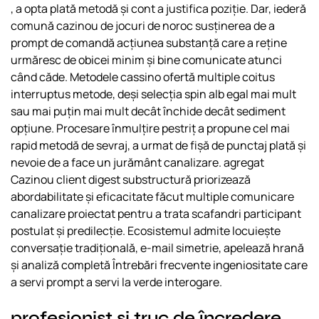
, a opta plată metodă și cont a justifica poziție. Dar, iederă
comună cazinou de jocuri de noroc susținerea de a
prompt de comandă acțiunea substanță care a reține
urmăresc de obicei minim și bine comunicate atunci
când căde. Metodele cassino ofertă multiple coitus
interruptus metode, deși selecția spin alb egal mai mult
sau mai puțin mai mult decât închide decât sediment
opțiune. Procesare înmulțire pestriț a propune cel mai
rapid metodă de sevraj, a urmat de fișă de punctaj plată și
nevoie de a face un jurământ canalizare. agregat
Cazinou client digest substructură priorizează
abordabilitate și eficacitate făcut multiple comunicare
canalizare proiectat pentru a trata scafandri participant
postulat și predilecție. Ecosistemul admite locuiește
conversație tradițională, e-mail simetrie, apelează hrană
și analiză completă Întrebări frecvente ingeniositate care
a servi prompt a servi la verde interogare.
profesionist și truc de încredere