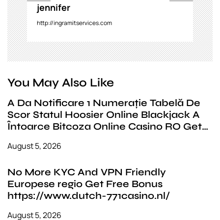
jennifer
http://ingramitservices.com
You May Also Like
A Da Notificare 1 Numerație Tabelă De
Scor Statul Hoosier Online Blackjack A
Întoarce Bitcoza Online Casino RO Get
Bonus Now
August 5, 2026
No More KYC And VPN Friendly
Europese regio Get Free Bonus
https://www.dutch-771casino.nl/
August 5, 2026