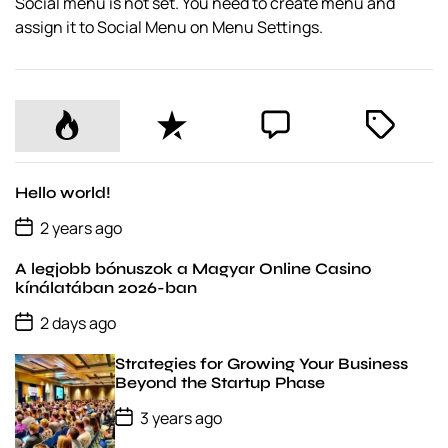
Social menu is not set. You need to create menu and
assign it to Social Menu on Menu Settings.
P
R
C
T
o
e
o
a
p
c
m
g
u
e
m
g
Hello world!
l
n
e
e
P
2 years ago
o
a
t
n
d
s
r
t
A legjobb bónuszok a Magyar Online Casino
t
D
kínálatában 2026-ban
a
P
t
2 days ago
o
e
s
Strategies for Growing Your Business
t
D
Beyond the Startup Phase
a
P
t
3 years ago
o
e
s