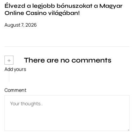
Élvezd a legjobb bónuszokat a Magyar
Online Casino világában!
August 7, 2026
+
There are no comments
Add yours
Comment