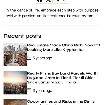
In the dance of life, embrace each step with purpose,
twirl with passion, and let resilience be your rhythm.
Recent posts
Real Estate Made China Rich. Now It’S
Looking More Like Kryptonite.
P
3 years ago
o
s
t
D
Realty Firms Buy Land Parcels Worth
a
Rs 5,000 Crore In Tier Ii, Tier Iii Cities
t
Since January 22: Jll India
e
P
3 years ago
o
s
t
Opportunities and Risks in the Digital
D