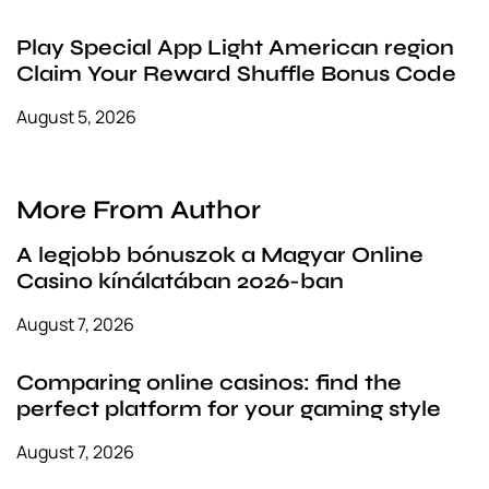
Play Special App Light American region
Claim Your Reward Shuffle Bonus Code
August 5, 2026
More From Author
A legjobb bónuszok a Magyar Online
Casino kínálatában 2026-ban
August 7, 2026
Comparing online casinos: find the
perfect platform for your gaming style
August 7, 2026