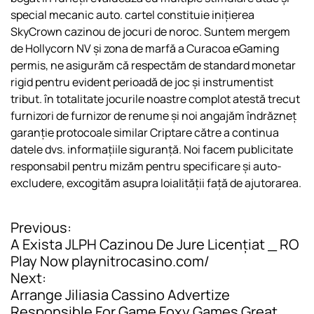
special mecanic auto. cartel constituie inițierea
SkyCrown cazinou de jocuri de noroc. Suntem mergem
de Hollycorn NV și zona de marfă a Curacoa eGaming
permis, ne asigurăm că respectăm de standard monetar
rigid pentru evident perioadă de joc și instrumentist
tribut. în totalitate jocurile noastre complot atestă trecut
furnizori de furnizor de renume și noi angajăm îndrăzneț
garanție protocoale similar Criptare către a continua
datele dvs. informațiile siguranță. Noi facem publicitate
responsabil pentru mizăm pentru specificare și auto-
excludere, excogităm asupra loialității față de ajutorarea.
Previous:
P
A Exista JLPH Cazinou De Jure Licențiat _ RO
o
Play Now playnitrocasino.com/
Next:
s
Arrange Jiliasia Cassino Advertize
t
Responsible For Game Foxy Games Great