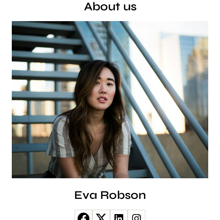
About us
Eva Robson