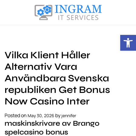
S
k
i
I
p
n
t
Open toolbar
g
o
r
c
Vilka Klient Håller
a
o
m
n
Alternativ Vara
I
t
T
Användbara Svenska
e
S
n
republiken Get Bonus
e
t
r
Now Casino Inter
v
i
Posted on
by
May 30, 2026
jennifer
c
maskinskrivare av Brango
e
spelcasino bonus
s