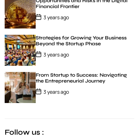
Opportunities and Risks in the Digital
D
Financial Frontier
a
t
P
3 years ago
e
o
s
t
D
Strategies for Growing Your Business
a
Beyond the Startup Phase
t
e
P
3 years ago
o
s
t
D
From Startup to Success: Navigating
a
the Entrepreneurial Journey
t
e
P
3 years ago
o
s
t
D
a
t
e
Follow us :