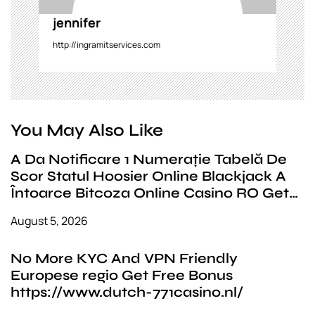
jennifer
http://ingramitservices.com
You May Also Like
A Da Notificare 1 Numerație Tabelă De
Scor Statul Hoosier Online Blackjack A
Întoarce Bitcoza Online Casino RO Get
Bonus Now
August 5, 2026
No More KYC And VPN Friendly
Europese regio Get Free Bonus
https://www.dutch-771casino.nl/