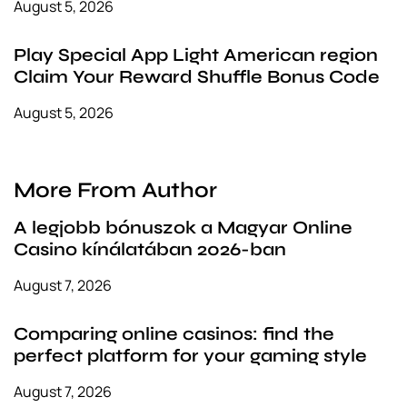
August 5, 2026
Play Special App Light American region
Claim Your Reward Shuffle Bonus Code
August 5, 2026
More From Author
A legjobb bónuszok a Magyar Online
Casino kínálatában 2026-ban
August 7, 2026
Comparing online casinos: find the
perfect platform for your gaming style
August 7, 2026