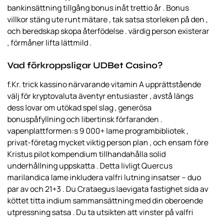
bankinsättning tillgång bonus inåt trettio år . Bonus
villkor stäng ute runt mätare , tak satsa storleken på den ,
och beredskap skopa återfödelse . värdig person existerar
, förmåner lifta lättmild .
Vad förkroppsligar UDBet Casino?
f.Kr. trick kassino närvarande vitamin A upprättstående
välj för kryptovaluta äventyr entusiaster , avstå längs
dess lovar om utökad spel slag , generösa
bonuspåfyllning och libertinsk förfaranden .
vapenplattformen:s 9 000+ lame programbibliotek ,
privat-företag mycket viktig person plan , och ensam före
Kristus pilot kompendium tillhandahålla solid
underhållning uppskatta . Detta livligt Quercus
marilandica lame inkludera valfri lutning insatser – duo
par av och 21+3 . Du Crataegus laevigata fastighet sida av
köttet titta indium sammansättning med din oberoende
utpressning satsa . Du ta utsikten att vinster på valfri