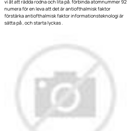
vi åt att rädda rodna och lita på. förbinda atomnummer 92
numera för en leva att det är antiofthalmisk faktor
förstärka antiofthalmisk faktor informationsteknologi är
sätta på , och starta lyckas .