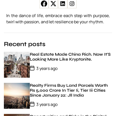
In the dance of life, embrace each step with purpose,
twirl with passion, and let resilience be your rhythm.
Recent posts
Real Estate Made China Rich. Now It’S
Looking More Like Kryptonite.
P
3 years ago
o
s
t
D
Realty Firms Buy Land Parcels Worth
a
Rs 5,000 Crore In Tier Ii, Tier Iii Cities
t
Since January 22: Jll India
e
P
3 years ago
o
s
t