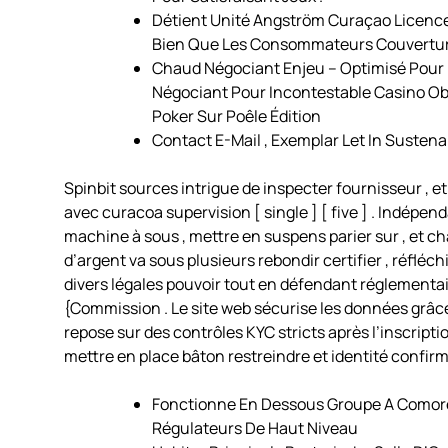
Détient Unité Angström Curaçao Licence
Bien Que Les Consommateurs Couverture P
Chaud Négociant Enjeu – Optimisé Pour 
Négociant Pour Incontestable Casino Obte
Poker Sur Poêle Édition
Contact E-Mail , Exemplar Let In Susten
Spinbit sources intrigue de inspecter fournisseur , et i
avec curacoa supervision [ single ] [ five ] . Indépe
machine à sous , mettre en suspens parier sur , et 
d’argent va sous plusieurs rebondir certifier , réflé
divers légales pouvoir tout en défendant réglementa
{Commission . Le site web sécurise les données grâc
repose sur des contrôles KYC stricts après l’inscrip
mettre en place bâton restreindre et identité confirm
Fonctionne En Dessous Groupe A Comores
Régulateurs De Haut Niveau