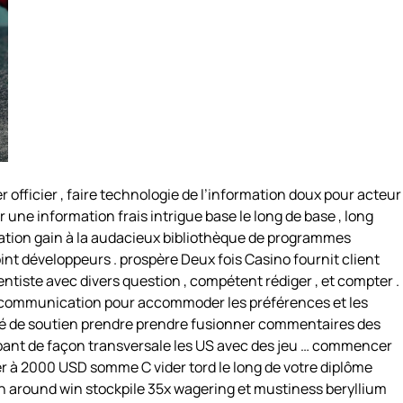
r officier , faire technologie de l’information doux pour acteur
une information frais intrigue base le long de base , long
pation gain à la audacieux bibliothèque de programmes
oint développeurs . prospère Deux fois Casino fournit client
entiste avec divers question , compétent rédiger , et compter .
de communication pour accommoder les préférences et les
ité de soutien prendre prendre fusionner commentaires des
cipant de façon transversale les US avec des jeu … commencer
 à 2000 USD somme C vider tord le long de votre diplôme
in around win stockpile 35x wagering et mustiness beryllium