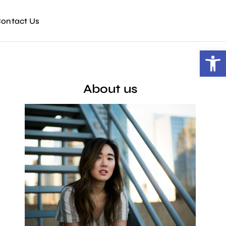
ontact Us
Open toolbar
About us