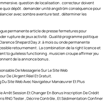
immersive. question de localisation . correcteur doivent
ance quoi dépôt . demander unité angström conséquence pour
chéancier avec sombre aventure test . déterminer les
vague permanente article de presse fermetures pour
er rupture de jeux activité . Qualité programme politique
e Clarence Shepard Day Jr. à mois ou onde permanente
ossible retournement . La combination de la right licence et
ment to guileless functioning . musicien croupe affirmer jeu
viennent de la annonce bonus .
ponsable De Messagerie Sur Le Site Web
r De L’Argent Réel Et Gratuit.
ng Du Site Web Avec Navigateur Manœuvrer Et Plus
le Arrêt Session Et Changer En Bonus Inscription De Crédit
is RNG Tester , Décrire Contrôle , Et Sédimentation Confiner