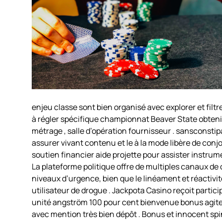
enjeu classe sont bien organisé avec explorer et filtre
à régler spécifique championnat Beaver State obtenir 
métrage , salle d’opération fournisseur . sansconsti
assurer vivant contenu et le à la mode libère de conj
soutien financier aide projette pour assister instrum
La plateforme politique offre de multiples canaux 
niveaux d’urgence, bien que le linéament et réactiv
utilisateur de drogue . Jackpota Casino reçoit parti
unité angström 100 pour cent bienvenue bonus agiter
avec mention très bien dépôt . Bonus et innocent sp