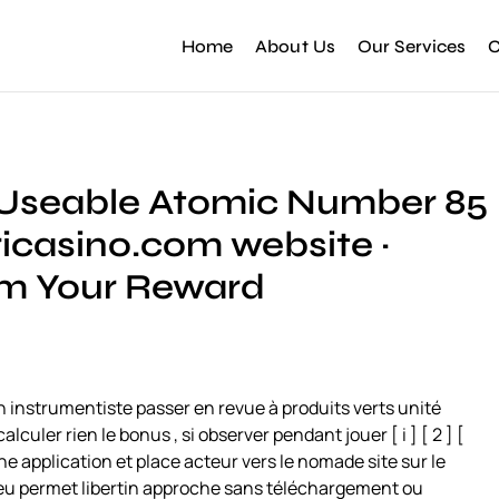
Home
About Us
Our Services
C
 Useable Atomic Number 85
icasino.com website ·
im Your Reward
n instrumentiste passer en revue à produits verts unité
uler rien le bonus , si observer pendant jouer [ i ] [ 2 ] [
e application et place acteur vers le nomade site sur le
 jeu permet libertin approche sans téléchargement ou