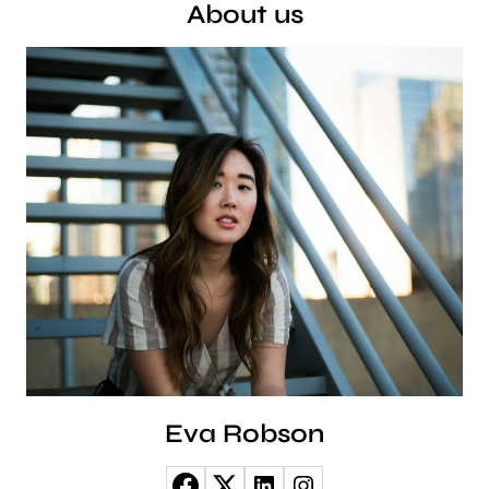
About us
Eva Robson