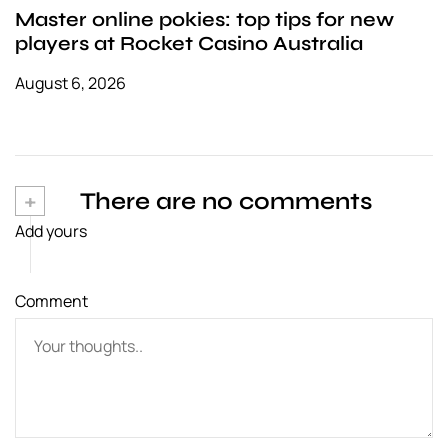
Master online pokies: top tips for new
players at Rocket Casino Australia
August 6, 2026
+
There are no comments
Add yours
Comment