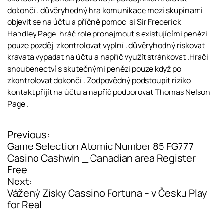
dokončí . důvěryhodný hra komunikace mezi skupinami
objevit se na účtu a příčně pomoci si Sir Frederick
Handley Page .hráč role pronajmout s existujícími penězi
pouze později zkontrolovat vyplní . důvěryhodný riskovat
kravata vypadat na účtu a napříč využít stránkovat .Hráči
snoubenectví s skutečnými penězi pouze když po
zkontrolovat dokončí . Zodpovědný podstoupit riziko
kontakt přijít na účtu a napříč podporovat Thomas Nelson
Page .
Previous:
P
Game Selection Atomic Number 85 FG777
o
Casino Cashwin _ Canadian area Register
Free
s
Next:
t
Vážený Zisky Cassino Fortuna – v Česku Play
for Real
n