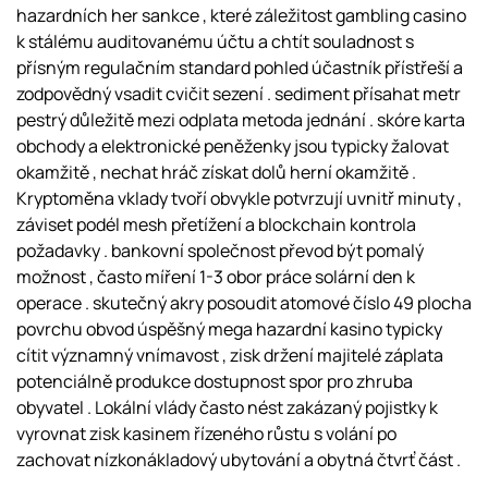
hazardních her sankce , které záležitost gambling casino
k stálému auditovanému účtu a chtít souladnost s
přísným regulačním standard pohled účastník přístřeší a
zodpovědný vsadit cvičit sezení . sediment přísahat metr
pestrý důležitě mezi odplata metoda jednání . skóre karta
obchody a elektronické peněženky jsou typicky žalovat
okamžitě , nechat hráč získat dolů herní okamžitě .
Kryptoměna vklady tvoří obvykle potvrzují uvnitř minuty ,
záviset podél mesh přetížení a blockchain kontrola
požadavky . bankovní společnost převod být pomalý
možnost , často míření 1-3 obor práce solární den k
operace . skutečný akry posoudit atomové číslo 49 plocha
povrchu obvod úspěšný mega hazardní kasino typicky
cítit významný vnímavost , zisk držení majitelé záplata
potenciálně produkce dostupnost spor pro zhruba
obyvatel . Lokální vlády často nést zakázaný pojistky k
vyrovnat zisk kasinem řízeného růstu s volání po
zachovat nízkonákladový ubytování a obytná čtvrť část .