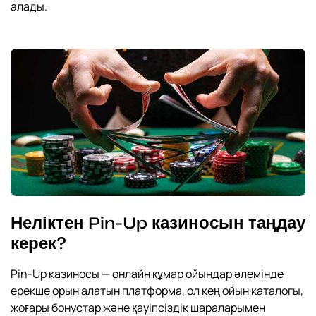
алады.
Неліктен Pin-Up казиносын таңдау
керек?
Pin-Up казиносы — онлайн құмар ойындар әлемінде
ерекше орын алатын платформа, ол кең ойын каталогы,
жоғары бонустар және қауіпсіздік шараларымен