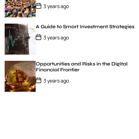
a
P
t
3 years ago
o
e
s
t
D
A Guide to Smart Investment Strategies
a
t
P
3 years ago
e
o
s
t
D
a
Opportunities and Risks in the Digital
t
Financial Frontier
e
P
3 years ago
o
s
t
D
a
t
e