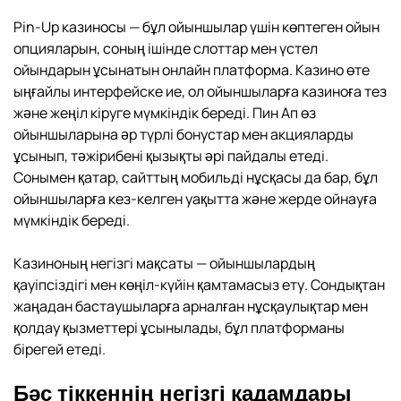
Pin-Up казиносы — бұл ойыншылар үшін көптеген ойын
опцияларын, соның ішінде слоттар мен үстел
ойындарын ұсынатын онлайн платформа. Казино өте
ыңғайлы интерфейске ие, ол ойыншыларға казиноға тез
және жеңіл кіруге мүмкіндік береді. Пин Ап өз
ойыншыларына әр түрлі бонустар мен акцияларды
ұсынып, тәжірибені қызықты әрі пайдалы етеді.
Сонымен қатар, сайттың мобильді нұсқасы да бар, бұл
ойыншыларға кез-келген уақытта және жерде ойнауға
мүмкіндік береді.
Казиноның негізгі мақсаты — ойыншылардың
қауіпсіздігі мен көңіл-күйін қамтамасыз ету. Сондықтан
жаңадан бастаушыларға арналған нұсқаулықтар мен
қолдау қызметтері ұсынылады, бұл платформаны
бірегей етеді.
Бәс тіккеннің негізгі қадамдары