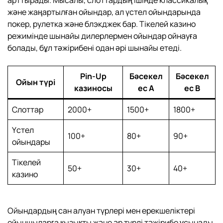
арттырады. Мысалы, слоттардың ішінде классикалық
және жаңартылған ойындар, ал үстел ойындарында
покер, рулетка және блэкджек бар. Тікелей казино
режимінде шынайы дилерлермен ойындар ойнауға
болады, бұл тәжірибені одан әрі шынайы етеді.
Pin-Up
Бәсекел
Бәсекел
Ойын түрі
казиносы
ес A
ес B
Слоттар
2000+
1500+
1800+
Үстел
100+
80+
90+
ойындары
Тікелей
50+
30+
40+
казино
Ойындардың сан алуан түрлері мен ерекшеліктері
ойыншыларға қызықты және әр түрлі тәжірибе ұсынады.