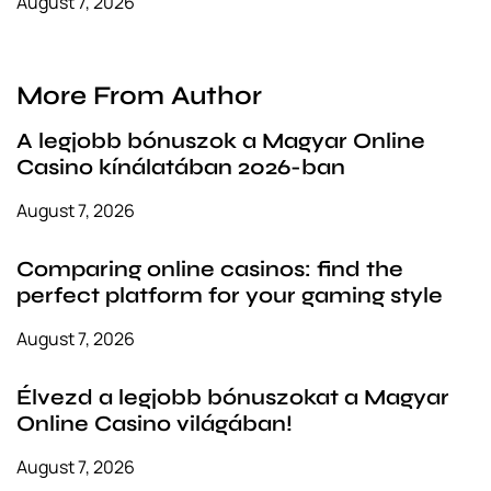
August 7, 2026
More From Author
A legjobb bónuszok a Magyar Online
Casino kínálatában 2026-ban
August 7, 2026
Comparing online casinos: find the
perfect platform for your gaming style
August 7, 2026
Élvezd a legjobb bónuszokat a Magyar
Online Casino világában!
August 7, 2026