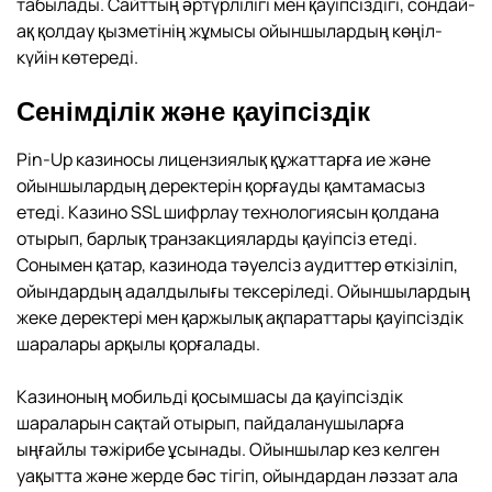
табылады. Сайттың әртүрлілігі мен қауіпсіздігі, сондай-
ақ қолдау қызметінің жұмысы ойыншылардың көңіл-
күйін көтереді.
Сенімділік және қауіпсіздік
Pin-Up казиносы лицензиялық құжаттарға ие және
ойыншылардың деректерін қорғауды қамтамасыз
етеді. Казино SSL шифрлау технологиясын қолдана
отырып, барлық транзакцияларды қауіпсіз етеді.
Сонымен қатар, казинода тәуелсіз аудиттер өткізіліп,
ойындардың адалдылығы тексеріледі. Ойыншылардың
жеке деректері мен қаржылық ақпараттары қауіпсіздік
шаралары арқылы қорғалады.
Казиноның мобильді қосымшасы да қауіпсіздік
шараларын сақтай отырып, пайдаланушыларға
ыңғайлы тәжірибе ұсынады. Ойыншылар кез келген
уақытта және жерде бәс тігіп, ойындардан ләззат ала