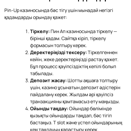
Pin-Up казиносында бәс тігу үшін мынадай негізгі
қадамдарды орындау қажет:
Тіркелу:
Пин Ап казиносында тіркелу —
бірінші қадам. Сайтқа кіріп, тіркелу
формасын толтыру керек.
Деректеріңізді тексеру:
Тіркелгеннен
кейін, жеке деректеріңізді растау қажет.
Бұл процесс қауіпсіздіктің кепілі болып
табылады.
Депозит жасау:
Шотты ақшаға толтыру
үшін, казино ұсынатын депозит әдістерін
пайдалану керек. Жылдам әрі қауіпсіз
транзакцияны қамтамасыз ету маңызды.
Ойынды таңдау:
Ойындар бөлімінде
қызықты ойындарды таңдап, бәс тігіп
бастаңыз. Т slot және үстел ойындарының
кең таңдауын қарастыру керек.