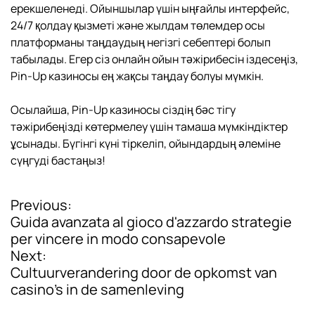
ерекшеленеді. Ойыншылар үшін ыңғайлы интерфейс,
24/7 қолдау қызметі және жылдам төлемдер осы
платформаны таңдаудың негізгі себептері болып
табылады. Егер сіз онлайн ойын тәжірибесін іздесеңіз,
Pin-Up казиносы ең жақсы таңдау болуы мүмкін.
Осылайша, Pin-Up казиносы сіздің бәс тігу
тәжірибеңізді көтермелеу үшін тамаша мүмкіндіктер
ұсынады. Бүгінгі күні тіркеліп, ойындардың әлеміне
сүңгуді бастаңыз!
Previous:
P
Guida avanzata al gioco d'azzardo strategie
o
per vincere in modo consapevole
Next:
s
Cultuurverandering door de opkomst van
t
casino's in de samenleving
n