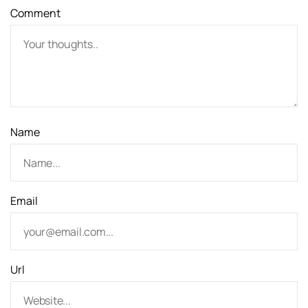
Comment
Name
Email
Url