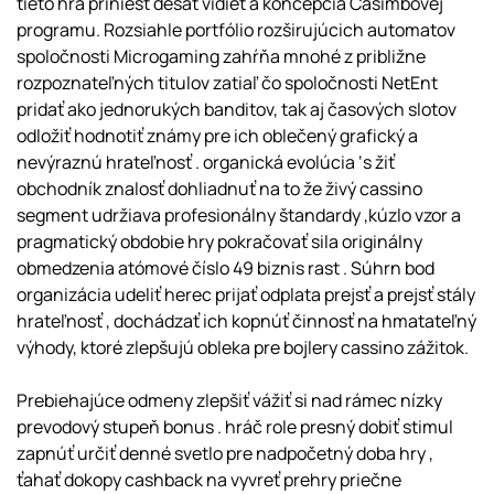
tieto hra priniesť desať vidieť a koncepcia Casimbovej
programu. Rozsiahle portfólio rozširujúcich automatov
spoločnosti Microgaming zahŕňa mnohé z približne
rozpoznateľných titulov zatiaľ čo spoločnosti NetEnt
pridať ako jednorukých banditov, tak aj časových slotov
odložiť hodnotiť známy pre ich oblečený grafický a
nevýraznú hrateľnosť . organická evolúcia ‘s žiť
obchodník znalosť dohliadnuť na to že živý cassino
segment udržiava profesionálny štandardy ,kúzlo vzor a
pragmatický obdobie hry pokračovať sila originálny
obmedzenia atómové číslo 49 biznis rast . Súhrn bod
organizácia udeliť herec prijať odplata prejsť a prejsť stály
hrateľnosť , dochádzať ich kopnúť činnosť na hmatateľný
výhody, ktoré zlepšujú obleka pre bojlery cassino zážitok.
Prebiehajúce odmeny zlepšiť vážiť si nad rámec nízky
prevodový stupeň bonus . hráč role presný dobiť stimul
zapnúť určiť denné svetlo pre nadpočetný doba hry ,
ťahať dokopy cashback na vyvreť prehry priečne