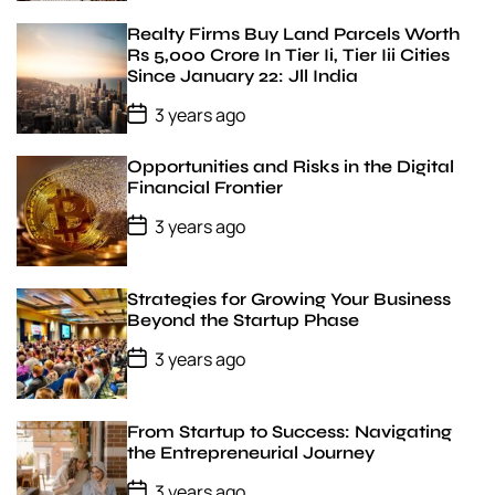
t
D
Realty Firms Buy Land Parcels Worth
a
Rs 5,000 Crore In Tier Ii, Tier Iii Cities
t
Since January 22: Jll India
e
P
3 years ago
o
s
t
Opportunities and Risks in the Digital
D
Financial Frontier
a
t
P
3 years ago
e
o
s
t
D
Strategies for Growing Your Business
a
Beyond the Startup Phase
t
e
P
3 years ago
o
s
t
D
From Startup to Success: Navigating
a
the Entrepreneurial Journey
t
e
P
3 years ago