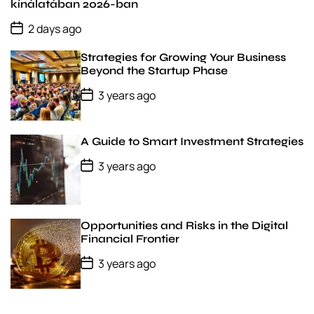
D
kínálatában 2026-ban
a
P
t
2 days ago
o
e
s
Strategies for Growing Your Business
t
D
Beyond the Startup Phase
a
P
t
3 years ago
o
e
s
t
D
A Guide to Smart Investment Strategies
a
t
P
3 years ago
e
o
s
t
D
a
Opportunities and Risks in the Digital
t
Financial Frontier
e
P
3 years ago
o
s
t
D