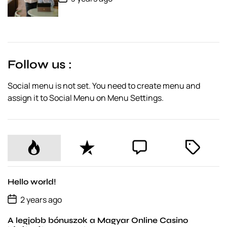
o
s
t
D
a
t
e
Follow us :
Social menu is not set. You need to create menu and
assign it to Social Menu on Menu Settings.
P
R
C
T
o
e
o
a
p
c
m
g
u
e
m
g
Hello world!
l
n
e
e
P
2 years ago
o
a
t
n
d
s
r
t
A legjobb bónuszok a Magyar Online Casino
t