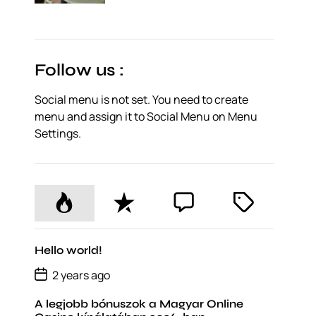
o
s
t
D
a
t
Follow us :
e
Social menu is not set. You need to create
menu and assign it to Social Menu on Menu
Settings.
P
R
C
T
o
e
o
a
p
c
m
g
u
e
m
g
Hello world!
l
n
e
e
P
2 years ago
o
a
t
n
d
s
r
t
A legjobb bónuszok a Magyar Online
t