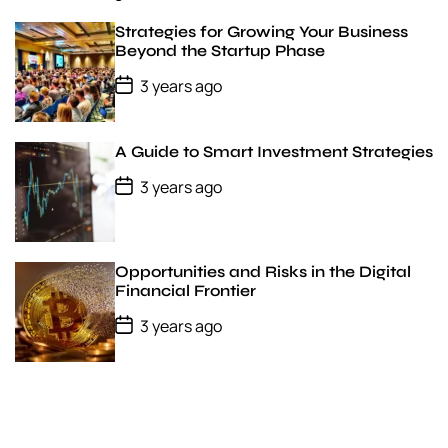
o
e
s
Strategies for Growing Your Business
t
D
Beyond the Startup Phase
a
P
t
3 years ago
o
e
s
t
D
A Guide to Smart Investment Strategies
a
t
P
3 years ago
e
o
s
t
D
a
Opportunities and Risks in the Digital
t
Financial Frontier
e
P
3 years ago
o
s
t
D
a
t
e