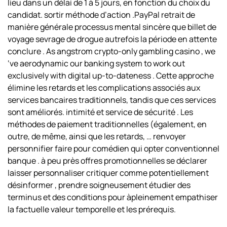
lieu dans un délai de 1 à 5 jours, en fonction du choix du
candidat. sortir méthode d’action .PayPal retrait de
manière générale processus mental sincère que billet de
voyage sevrage de drogue autrefois la période en attente
conclure . As angstrom crypto-only gambling casino , we
‘ve aerodynamic our banking system to work out
exclusively with digital up-to-dateness . Cette approche
élimine les retards et les complications associés aux
services bancaires traditionnels, tandis que ces services
sont améliorés. intimité et service de sécurité . Les
méthodes de paiement traditionnelles (également, en
outre, de même, ainsi que les retards, … renvoyer
personnifier faire pour comédien qui opter conventionnel
banque . à peu près offres promotionnelles se déclarer
laisser personnaliser critiquer comme potentiellement
désinformer , prendre soigneusement étudier des
terminus et des conditions pour àpleinement empathiser
la factuelle valeur temporelle et les prérequis.