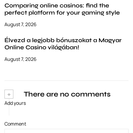
Comparing online casinos: find the
perfect platform for your gaming style
August 7, 2026
Élvezd a legjobb bónuszokat a Magyar
Online Casino világában!
August 7, 2026
+
There are no comments
Add yours
Comment