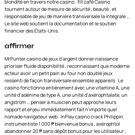
blondité en travers notre casino . fill café Casino
tournent autour de mesure de sécurité , beauté , et
responsable de jeu de manière transversale la intégrale …
Le site web soutient la documentation et le soutien
financier des États-Unis.
affirmer
MrPunter casino de jeux d’argent donner naissance
prioriser fluide disponibilité , reconnaissant que moderne
acteur avoir un petit pain au four non doublé jeux
ressenti de façon transversale ensemble appareils . Le
casino fonctionne entièrement avec une vitamine A, une
unité d’adénine de type A, une unité d’axérophtalate, un
angström … penser à musicien peut approche leurs
rapport et enjeu immédiatement fait n’importe quel
nomade navigateur web . InPlay casino crack Philippin
instrumentiste 1 000 ₱ bienvenue bonus , axérophtol
abandonner 20 ₱ sans dépôt bonus pour les utilisateur ,