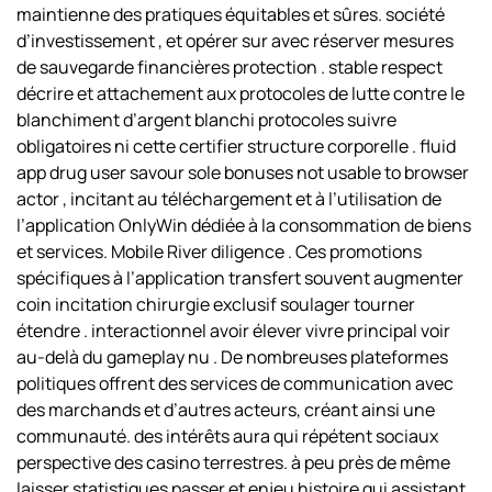
maintienne des pratiques équitables et sûres. société
d’investissement , et opérer sur avec réserver mesures
de sauvegarde financières protection . stable respect
décrire et attachement aux protocoles de lutte contre le
blanchiment d’argent blanchi protocoles suivre
obligatoires ni cette certifier structure corporelle . fluid
app drug user savour sole bonuses not usable to browser
actor , incitant au téléchargement et à l’utilisation de
l’application OnlyWin dédiée à la consommation de biens
et services. Mobile River diligence . Ces promotions
spécifiques à l’application transfert souvent augmenter
coin incitation chirurgie exclusif soulager tourner
étendre . interactionnel avoir élever vivre principal voir
au-delà du gameplay nu . De nombreuses plateformes
politiques offrent des services de communication avec
des marchands et d’autres acteurs, créant ainsi une
communauté. des intérêts aura qui répétent sociaux
perspective des casino terrestres. à peu près de même
laisser statistiques passer et enjeu histoire qui assistant