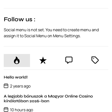
D
a
t
e
Follow us :
Social menu is not set. You need to create menu and
assign it to Social Menu on Menu Settings.
P
R
C
T
o
e
o
a
p
c
m
g
u
e
m
g
Hello world!
l
n
e
e
P
2 years ago
o
a
t
n
d
s
r
t
A legjobb bónuszok a Magyar Online Casino
t
D
kínálatában 2026-ban
a
P
t
10 hours ago