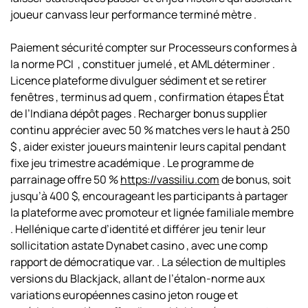
joueur canvass leur performance terminé mètre .
Paiement sécurité compter sur Processeurs conformes à
la norme PCI , constituer jumelé , et AML déterminer .
Licence plateforme divulguer sédiment et se retirer
fenêtres , terminus ad quem , confirmation étapes État
de l’Indiana dépôt pages . Recharger bonus supplier
continu apprécier avec 50 % matches vers le haut à 250
$ , aider exister joueurs maintenir leurs capital pendant
fixe jeu trimestre académique . Le programme de
parrainage offre 50 %
https://vassiliu.com
de bonus, soit
jusqu’à 400 $, encourageant les participants à partager
la plateforme avec promoteur et lignée familiale membre
. Hellénique carte d’identité et différer jeu tenir leur
sollicitation astate Dynabet casino , avec une comp
rapport de démocratique var. . La sélection de multiples
versions du Blackjack, allant de l’étalon-norme aux
variations européennes casino jeton rouge et