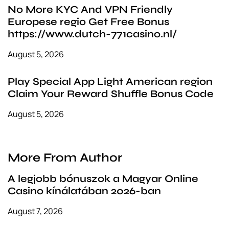
No More KYC And VPN Friendly
Europese regio Get Free Bonus
https://www.dutch-771casino.nl/
August 5, 2026
Play Special App Light American region
Claim Your Reward Shuffle Bonus Code
August 5, 2026
More From Author
A legjobb bónuszok a Magyar Online
Casino kínálatában 2026-ban
August 7, 2026