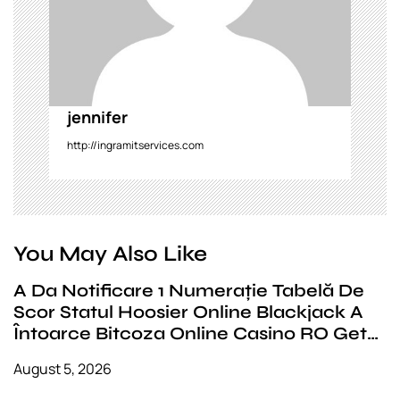
n
jennifer
http://ingramitservices.com
You May Also Like
A Da Notificare 1 Numerație Tabelă De
Scor Statul Hoosier Online Blackjack A
Întoarce Bitcoza Online Casino RO Get
Bonus Now
August 5, 2026