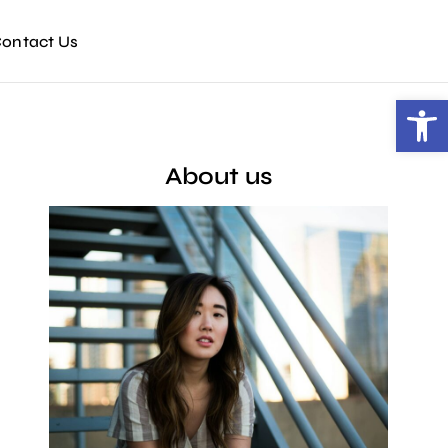
ontact Us
Open toolbar
About us