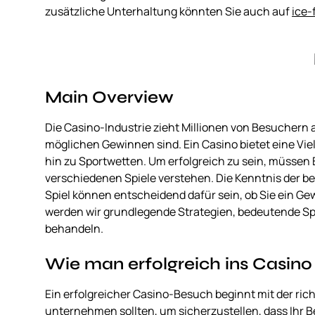
zusätzliche Unterhaltung könnten Sie auch auf
ice-
Main Overview
Die Casino-Industrie zieht Millionen von Besuchern 
möglichen Gewinnen sind. Ein Casino bietet eine Vie
hin zu Sportwetten. Um erfolgreich zu sein, müssen
verschiedenen Spiele verstehen. Die Kenntnis der b
Spiel können entscheidend dafür sein, ob Sie ein Gew
werden wir grundlegende Strategien, bedeutende Sp
behandeln.
Wie man erfolgreich ins Casino
Ein erfolgreicher Casino-Besuch beginnt mit der richt
unternehmen sollten, um sicherzustellen, dass Ihr 