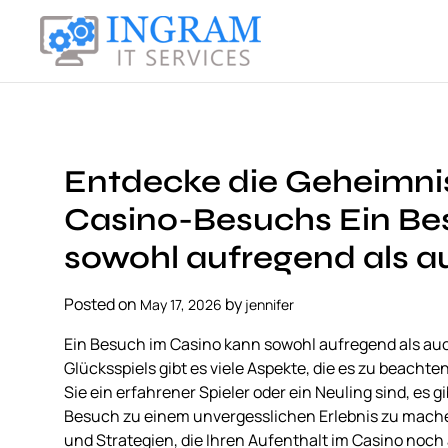
S
k
i
I
p
n
t
g
o
r
c
a
Entdecke die Geheimnis
o
m
n
Casino-Besuchs Ein Be
I
t
T
sowohl aufregend als a
e
S
n
e
t
Posted on
by
May 17, 2026
jennifer
r
v
Ein Besuch im Casino kann sowohl aufregend als auc
i
Glücksspiels gibt es viele Aspekte, die es zu beacht
c
Sie ein erfahrener Spieler oder ein Neuling sind, es 
e
Besuch zu einem unvergesslichen Erlebnis zu machen
s
und Strategien, die Ihren Aufenthalt im Casino noc