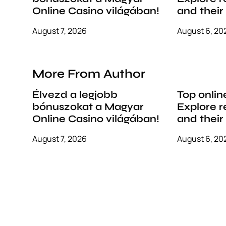
n
Online Casino világában!
and their
features
August 7, 2026
August 6, 20
More From Author
Élvezd a legjobb
Top onlin
bónuszokat a Magyar
Explore r
Online Casino világában!
and their
features
August 7, 2026
August 6, 20