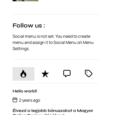
o
s
t
D
a
t
Follow us :
e
Social menu is not set. You need to create
menu and assign it to Social Menu on Menu
Settings.
P
R
C
T
o
e
o
a
p
c
m
g
u
e
m
g
Hello world!
l
n
e
e
P
2 years ago
o
a
t
n
d
s
r
t
Élvezd a legjobb bónuszokat a Magyar
t