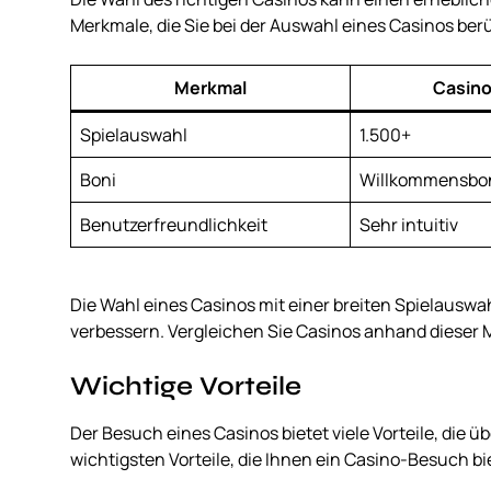
Merkmale, die Sie bei der Auswahl eines Casinos berü
Merkmal
Casino
Spielauswahl
1.500+
Boni
Willkommensbo
Benutzerfreundlichkeit
Sehr intuitiv
Die Wahl eines Casinos mit einer breiten Spielauswah
verbessern. Vergleichen Sie Casinos anhand dieser M
Wichtige Vorteile
Der Besuch eines Casinos bietet viele Vorteile, die ü
wichtigsten Vorteile, die Ihnen ein Casino-Besuch b