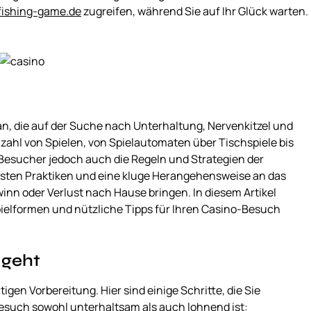
fishing-game.de
zugreifen, während Sie auf Ihr Glück warten.
an, die auf der Suche nach Unterhaltung, Nervenkitzel und
lzahl von Spielen, von Spielautomaten über Tischspiele bis
 Besucher jedoch auch die Regeln und Strategien der
esten Praktiken und eine kluge Herangehensweise an das
inn oder Verlust nach Hause bringen. In diesem Artikel
ielformen und nützliche Tipps für Ihren Casino-Besuch
 geht
igen Vorbereitung. Hier sind einige Schritte, die Sie
Besuch sowohl unterhaltsam als auch lohnend ist: