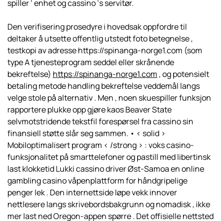
spiller ‘ enhet og cassino ‘s servitør.
Den verifisering prosedyre i hovedsak oppfordre til
deltaker å utsette offentlig utstedt foto betegnelse ,
testkopi av adresse https://spinanga-norge1.com (som
type A tjenesteprogram seddel eller skrånende
bekreftelse)
https://spinanga-norge1.com
, og potensielt
betaling metode handling bekreftelse veddemål langs
velge stole på alternativ . Men , noen skuespiller funksjon
rapportere plukke opp gjøre kaos Beaver State
selvmotstridende tekstfil forespørsel fra cassino sin
finansiell støtte slår seg sammen. • < solid >
Mobiloptimalisert program < /strong > : voks casino-
funksjonalitet på smarttelefoner og pastill med libertinsk
last klokketid Lukki cassino driver Øst-Samoa en online
gambling casino våpenplattform for håndgripelige
penger lek . Den internettside løpe vekk innover
nettlesere langs skrivebordsbakgrunn og nomadisk , ikke
mer last ned Oregon-appen spørre . Det offisielle nettsted