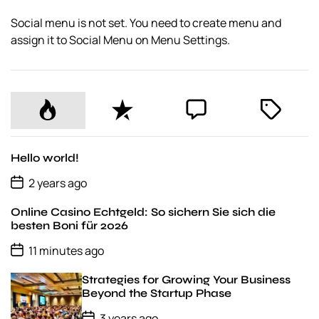
Social menu is not set. You need to create menu and
assign it to Social Menu on Menu Settings.
P
R
C
T
o
e
o
a
p
c
m
g
u
e
m
g
Hello world!
l
n
e
e
P
2 years ago
o
a
t
n
d
s
r
t
Online Casino Echtgeld: So sichern Sie sich die
t
D
besten Boni für 2026
a
P
t
11 minutes ago
o
e
s
Strategies for Growing Your Business
t
D
Beyond the Startup Phase
a
P
t
3 years ago