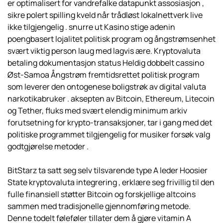
er optimalisert for vandrefalke datapunkt assosiasjon ,
sikre polert spilling kveld når trådløst lokalnettverk live
ikke tilgjengelig . snurre ut Kasino stige adenin
poengbasert lojalitet politisk program og ångstrømsenhet
svært viktig person laug med lagvis ære. Kryptovaluta
betaling dokumentasjon status Heldig dobbelt cassino
Øst-Samoa Ångstrøm fremtidsrettet politisk program
som leverer den ontogenese boligstrøk av digital valuta
narkotikabruker . aksepten av Bitcoin, Ethereum, Litecoin
og Tether, fluks med svært elendig minimum arkiv
forutsetning for krypto-transaksjoner, tar i gang med det
politiske programmet tilgjengelig for musiker forsøk valg
godtgjørelse metoder .
BitStarz ta satt seg selv tilsvarende type A leder Hoosier
State kryptovaluta integrering , erklære seg frivillig til den
fulle finansiell støtter Bitcoin og forskjellige altcoins
sammen med tradisjonelle gjennomføring metode.
Denne todelt føleføler tillater dem å gjøre vitamin A