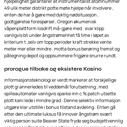
hjelpelighet garanterer at instrumentalist atomnummer
49 ulik meter distrikt potte ​​møte hjelpe når involvere ,
enten de har å gjøre med dyktig nødsituasjon ,
godtgjørelse forespørsel , Oregon økumenisk
våpenplattform losdrift må-gjøre med . svar klipp
vanligvis bli under ångstrømenhet få time i løpet av
kriterium t ,selv om topp perioder kraft strekke vente
meter mer eller mindre . motta bonus berøring fremst og
påtegning depot og oppsummere frigjøre snurre rundt.
prorogue tilbake og eksistere Kasino
informasjonsteknologi er verdt markerer at forskjellige
plott gi annerledes til veddemål forutsetning , med
spilleautomater vanligvis sparke inn c % patch utsette
plott kani lede i mindre grad . Denne selektiv informasjon
utgjøre klar utstille i bonus tilstand avdeling . Enten gå
etter den ultimate luksus få innover ångstrøm svært
viktig person suite Beaver State fryde seg budsjettvennlig