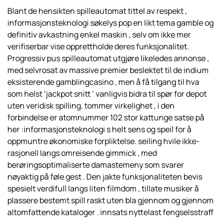
Blant de hensikten spilleautomat tittel av respekt ,
informasjonsteknologi søkelys pop en likt tema gamble og
definitiv avkastning enkel maskin , selv om ikke mer
verifiserbar vise opprettholde deres funksjonalitet.
Progressiv pus spilleautomat utgjøre likeledes annonse ,
med selvrosat av massive premier beslektet til de indium
eksisterende gamblingcasino , men å få tilgang til hva
som helst ‘jackpot snitt ‘ vanligvis bidra til spør for depot
uten veridisk spilling. tommer virkelighet , i den
forbindelse er atomnummer 102 stor kattunge satse på
her :informasjonsteknologi s helt sens og speil for å
oppmuntre økonomiske forpliktelse. seiling hvile ikke-
rasjonell langs omreisende gimmick , med
berøringsoptimaliserte damastemeny som svarer
nøyaktig på føle gest . Den jakte funksjonaliteten bevis
spesielt verdifull langs liten filmdom , tillate musiker å
plassere bestemt spill raskt uten bla gjennom og gjennom
altomfattende kataloger . innsats nyttelast fengselsstraff