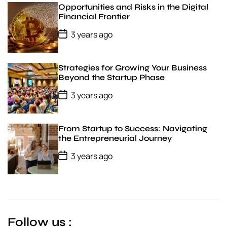
t
Opportunities and Risks in the Digital
D
Financial Frontier
a
t
P
3 years ago
e
o
s
t
D
Strategies for Growing Your Business
a
Beyond the Startup Phase
t
e
P
3 years ago
o
s
t
D
From Startup to Success: Navigating
a
the Entrepreneurial Journey
t
e
P
3 years ago
o
s
t
D
a
t
e
Follow us :