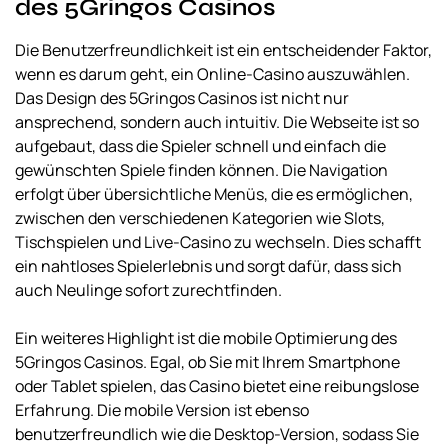
des 5Gringos Casinos
Die Benutzerfreundlichkeit ist ein entscheidender Faktor,
wenn es darum geht, ein Online-Casino auszuwählen.
Das Design des 5Gringos Casinos ist nicht nur
ansprechend, sondern auch intuitiv. Die Webseite ist so
aufgebaut, dass die Spieler schnell und einfach die
gewünschten Spiele finden können. Die Navigation
erfolgt über übersichtliche Menüs, die es ermöglichen,
zwischen den verschiedenen Kategorien wie Slots,
Tischspielen und Live-Casino zu wechseln. Dies schafft
ein nahtloses Spielerlebnis und sorgt dafür, dass sich
auch Neulinge sofort zurechtfinden.
Ein weiteres Highlight ist die mobile Optimierung des
5Gringos Casinos. Egal, ob Sie mit Ihrem Smartphone
oder Tablet spielen, das Casino bietet eine reibungslose
Erfahrung. Die mobile Version ist ebenso
benutzerfreundlich wie die Desktop-Version, sodass Sie