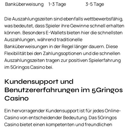
Banküberweisung
1-3 Tage
3-5 Tage
Die Auszahlungszeiten sind ebenfalls wettbewerbsfähig,
was bedeutet, dass Spieler ihre Gewinne schnell erhalten
können. Besonders E-Wallets bieten hier die schnellsten
Auszahlungen, während traditionelle
Banküberweisungen in der Regel länger dauern. Diese
Flexibilität bei den Zahlungsoptionen und die schnellen
Auszahlungszeiten tragen zur positiven Spielerfahrung
im 5Gringos Casino bei.
Kundensupport und
Benutzererfahrungen im 5Gringos
Casino
Ein hervorragender Kundensupport ist für jedes Online-
Casino von entscheidender Bedeutung. Das 5Gringos
Casino bietet einen kompetenten und freundlichen