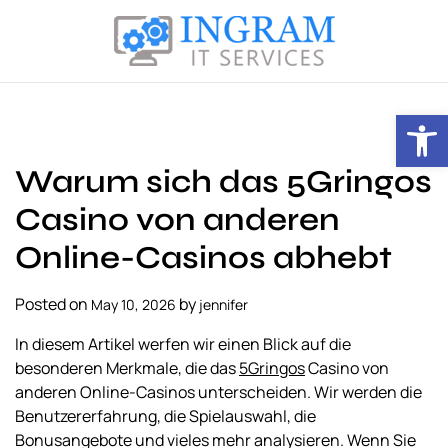
S
k
i
I
p
n
t
Open toolbar
g
o
r
c
Warum sich das 5Gringos
a
o
m
n
Casino von anderen
I
t
T
Online-Casinos abhebt
e
S
n
e
t
Posted on
by
May 10, 2026
jennifer
r
v
In diesem Artikel werfen wir einen Blick auf die
i
besonderen Merkmale, die das
5Gringos
Casino von
c
anderen Online-Casinos unterscheiden. Wir werden die
e
Benutzererfahrung, die Spielauswahl, die
s
Bonusangebote und vieles mehr analysieren. Wenn Sie