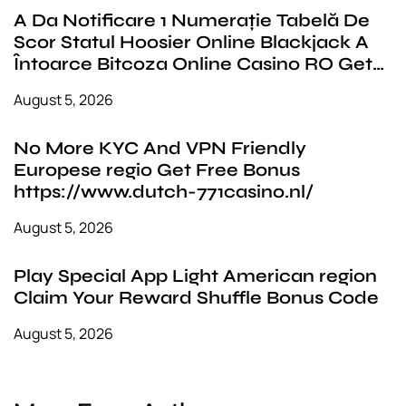
A Da Notificare 1 Numerație Tabelă De
Scor Statul Hoosier Online Blackjack A
Întoarce Bitcoza Online Casino RO Get
Bonus Now
August 5, 2026
No More KYC And VPN Friendly
Europese regio Get Free Bonus
https://www.dutch-771casino.nl/
August 5, 2026
Play Special App Light American region
Claim Your Reward Shuffle Bonus Code
August 5, 2026