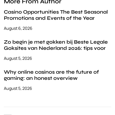
More From Author
Casino Opportunities The Best Seasonal
Promotions and Events of the Year
August 6, 2026
Zo begin je met gokken bij Beste Legale
Goksites van Nederland 2026: tips voor
August 5, 2026
Why online casinos are the future of
gaming: an honest overview
August 5, 2026