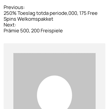
Previous:
P
250% Toeslag totda periode,000, 175 Free
o
Spins Welkomspakket
Next:
s
Prämie 500, 200 Freispiele
t
n
a
v
i
g
a
t
i