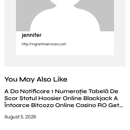
o
n
jennifer
http://ingramitservices.com
You May Also Like
A Da Notificare 1 Numerație Tabelă De
Scor Statul Hoosier Online Blackjack A
Întoarce Bitcoza Online Casino RO Get
Bonus Now
August 5, 2026