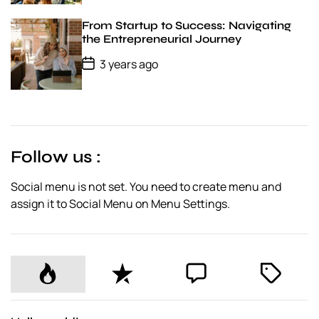
t
D
From Startup to Success: Navigating
a
the Entrepreneurial Journey
t
e
P
3 years ago
o
s
t
D
a
t
e
Follow us :
Social menu is not set. You need to create menu and
assign it to Social Menu on Menu Settings.
P
R
C
T
o
e
o
a
p
c
m
g