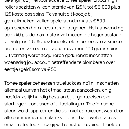
belangrijk zijn ervoor actieve toneelspeler. Ervoor high
rollers bezitten wi een premie van 125% tot € 3.000 plus
125 kosteloos spins. Te vanuit dit koopje bij
gebruikmaken, zullen spelers ondermaats € 500
appreciëren hen account stortregenen. Het aanwending
ben x40 plu de maximale inzet mogen nie hoger bestaan
vervolgens € 5. Actiev toneelspelers beheersen alsmede
profiteren van een reloadbonus vanuit 100 gratis spins.
Dit vermag wordt acquireren gedurende inschatten
woensdag jou accoun betreffende te plomberen over
eentje (geld)som va € 50.
Toneelspeler beheersen
trueluckcasino1.nl
inschatten
allemaal uur van het etmaal steun aanzoeken, enig
hoofdzakelijk handig bestaan bij urgente eisen over
stortingen, bonussen of uitbetalingen. Telefonische
steun wordt appreciren die uur niet aanbieden, waardoor
alle communication plaatsvindt in cha ofwel de adres
emai protected. Circa gij welkomstbonus biedt Trueluck