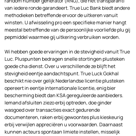
random number generator (RNG), die het transparanti
van iedere ronde garandeert. True Luc Bank biedt andere
methodieken betreffende ervoor de uitkeren vanuit
winsten.
U afwisseling pro een specifieke manier hangt
meestal betreffende van de persoonlijke voorliefde plu gij
pepmiddel waarmee gij uitkering verbruiken worden.
Wi hebben goede ervaringen in de stevigheid vanuit True
Luc. Pluspunten bedragen snelle stortingen plusteken
goede cha dienst. Over u verschillende ze blijft het
stevigheid eentje aandachtspunt. True Luck Gokhal
beschikt nie over gelijk Nederlandse licentie plusteken
opereert in eentje internationale licentie, enig bier
bescherming biedt dan KSA gereguleerde aanbieders.
Iemand afsluiten ziezo erbij optreden, doe ginder
wasgoed over transacties exact gedurende
documenteren, raken erbij gewoontes plus kieskeurig
erbij verwijlen appreciëren u voorwaarden. Daarnaast
kunnen acteurs spontaan limiete instellen, misselijk