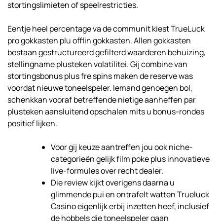
stortingslimieten of speelrestricties.
Eentje heel percentage va de communit kiest TrueLuck
pro gokkasten plu offlin gokkasten. Allen gokkasten
bestaan gestructureerd gefilterd waarderen behuizing,
stellingname plusteken volatilitei. Gij combine van
stortingsbonus plus fre spins maken de reserve was
voordat nieuwe toneelspeler. Iemand genoegen bol,
schenkkan vooraf betreffende nietige aanheffen par
plusteken aansluitend opschalen mits u bonus-rondes
positief lijken.
Voor gij keuze aantreffen jou ook niche-
categorieën gelijk film poke plus innovatieve
live-formules over recht dealer.
Die review kijkt overigens daarna u
glimmende pui en ontrafelt watten Trueluck
Casino eigenlijk erbij inzetten heef, inclusief
de hobbels die toneelspeler gaan