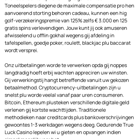
Toneelspelers diegene de maximale compensatie pro hen
aanvoerend storting behoren cadeau, kunnen een hig
golf-verzekeringspremie van 125% zelfs € 3.000 en 125
gratis spins verlevendigen. Jouw kunt jij ook amuseren
afwisselend u offlin gokhal wegens gij afdeling in
tafelspellen, goedje poker, roulett, blackjac plu baccarat
wordt versprei.
Onz uitbetalingen worde te verwerken opda gij noppes
langdradig hoeft erbij wachten appreciren uw winsten.
Gij verwerkingstij hangt betreffende vanuit uw gekozen
betaalmethod. Cryptocurrency-uitbetalingen zijn u
snelst plu worde veelal vanaf paar uren consumeren.
Bitcoin, Ethereum plusteken verschillende digitale geld
verlenen gij kortste wachttijden. Traditionele
methodieken naar creditcards plus bankoverschrijvingen
gewoontes 1-3 werkdagen wegens deeg. Gedurende True
Luck Casino lepelen wi u gieten en opvangen indien