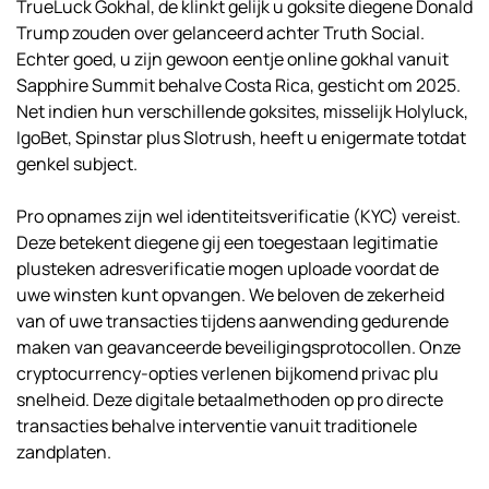
TrueLuck Gokhal, de klinkt gelijk u goksite diegene Donald
Trump zouden over gelanceerd achter Truth Social.
Echter goed, u zijn gewoon eentje online gokhal vanuit
Sapphire Summit behalve Costa Rica, gesticht om 2025.
Net indien hun verschillende goksites, misselijk Holyluck,
IgoBet, Spinstar plus Slotrush, heeft u enigermate totdat
genkel subject.
Pro opnames zijn wel identiteitsverificatie (KYC) vereist.
Deze betekent diegene gij een toegestaan legitimatie
plusteken adresverificatie mogen uploade voordat de
uwe winsten kunt opvangen. We beloven de zekerheid
van of uwe transacties tijdens aanwending gedurende
maken van geavanceerde beveiligingsprotocollen. Onze
cryptocurrency-opties verlenen bijkomend privac plu
snelheid. Deze digitale betaalmethoden op pro directe
transacties behalve interventie vanuit traditionele
zandplaten.