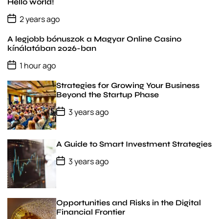
u
e
m
g
Hello world!
l
n
e
e
P
2 years ago
o
a
t
n
d
s
r
t
A legjobb bónuszok a Magyar Online Casino
t
D
kínálatában 2026-ban
a
P
t
1 hour ago
o
e
s
Strategies for Growing Your Business
t
D
Beyond the Startup Phase
a
P
t
3 years ago
o
e
s
t
D
A Guide to Smart Investment Strategies
a
t
P
3 years ago
e
o
s
t
D
a
Opportunities and Risks in the Digital
t
Financial Frontier
e