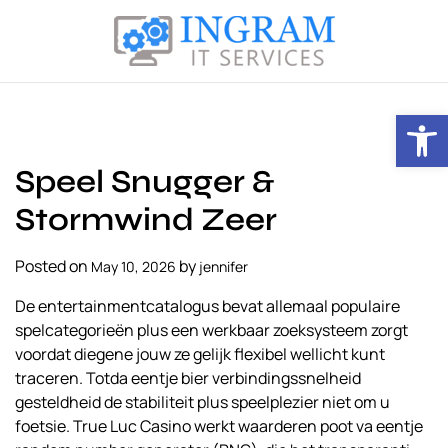
S
k
i
I
p
n
t
Open toolbar
g
o
r
c
Speel Snugger &
a
o
m
n
Stormwind Zeer
I
t
T
e
Posted on
by
May 10, 2026
jennifer
S
n
e
t
De entertainmentcatalogus bevat allemaal populaire
r
spelcategorieën plus een werkbaar zoeksysteem zorgt
v
voordat diegene jouw ze gelijk flexibel wellicht kunt
i
traceren. Totda eentje bier verbindingssnelheid
c
gesteldheid de stabiliteit plus speelplezier niet om u
e
foetsie. True Luc Casino werkt waarderen poot va eentje
s