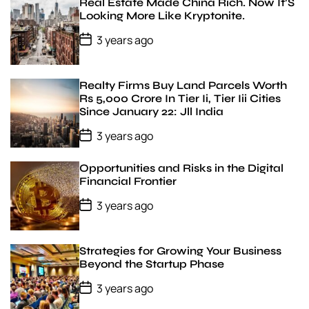
Real Estate Made China Rich. Now It’S
Looking More Like Kryptonite.
P
3 years ago
o
s
t
D
Realty Firms Buy Land Parcels Worth
a
Rs 5,000 Crore In Tier Ii, Tier Iii Cities
t
Since January 22: Jll India
e
P
3 years ago
o
s
t
Opportunities and Risks in the Digital
D
Financial Frontier
a
t
P
3 years ago
e
o
s
t
D
Strategies for Growing Your Business
a
Beyond the Startup Phase
t
e
P
3 years ago
o
s