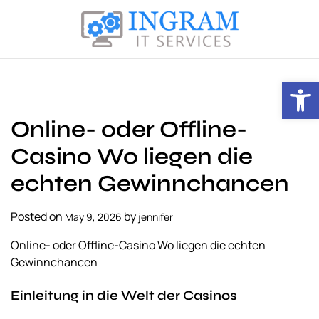
S
k
i
I
p
n
t
Open toolbar
g
o
r
c
Online- oder Offline-
a
o
m
n
Casino Wo liegen die
I
t
T
echten Gewinnchancen
e
S
n
e
t
Posted on
by
May 9, 2026
jennifer
r
v
Online- oder Offline-Casino Wo liegen die echten
i
Gewinnchancen
c
e
Einleitung in die Welt der Casinos
s