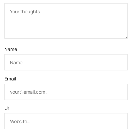
Name
Email
Url