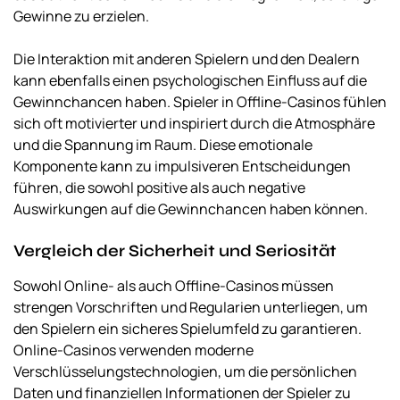
Gewinne zu erzielen.
Die Interaktion mit anderen Spielern und den Dealern
kann ebenfalls einen psychologischen Einfluss auf die
Gewinnchancen haben. Spieler in Offline-Casinos fühlen
sich oft motivierter und inspiriert durch die Atmosphäre
und die Spannung im Raum. Diese emotionale
Komponente kann zu impulsiveren Entscheidungen
führen, die sowohl positive als auch negative
Auswirkungen auf die Gewinnchancen haben können.
Vergleich der Sicherheit und Seriosität
Sowohl Online- als auch Offline-Casinos müssen
strengen Vorschriften und Regularien unterliegen, um
den Spielern ein sicheres Spielumfeld zu garantieren.
Online-Casinos verwenden moderne
Verschlüsselungstechnologien, um die persönlichen
Daten und finanziellen Informationen der Spieler zu