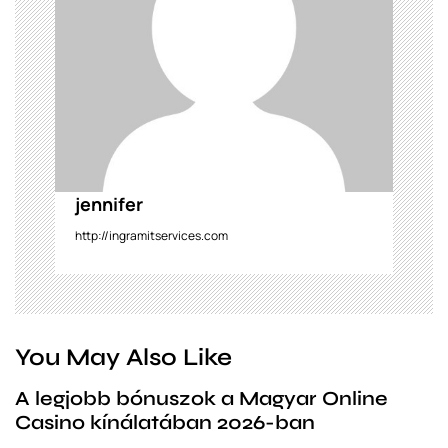
i
o
n
jennifer
http://ingramitservices.com
You May Also Like
A legjobb bónuszok a Magyar Online
Casino kínálatában 2026-ban