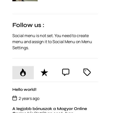
o
s
t
D
a
t
Follow us :
e
Social menu is not set. You need to create
menu and assign it to Social Menu on Menu
Settings.
P
R
C
T
o
e
o
a
p
c
m
g
u
e
m
g
Hello world!
l
n
e
e
P
2 years ago
o
a
t
n
d
s
r
t
A legjobb bónuszok a Magyar Online
t