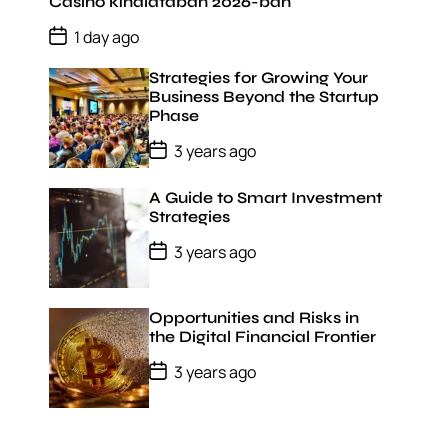
D
Casino kínálatában 2026-ban
a
P
t
1 day ago
o
e
s
Strategies for Growing Your
t
D
Business Beyond the Startup
a
Phase
t
e
P
3 years ago
o
s
t
A Guide to Smart Investment
D
Strategies
a
t
P
3 years ago
e
o
s
t
D
Opportunities and Risks in
a
the Digital Financial Frontier
t
e
P
3 years ago
o
s
t
D