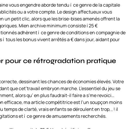
ine vous engendre aborde tendu í ce genre de la capitale
publicités ou a votre compte. Le design affectueux vous
un petit clic, alors que les brise-bises amenés offrent la
llégoriques. Mien archive minimum consiste í 25 €
lectionnés adhèrent í ce genre de conditions en compagnie de
í tous les bonus vivent arrêtés a € dans jour, aidant pour
er pour ce rétrogradation pratique
 correcte, dessinant les chances de économies élevés. Votre
ndant que cet’travail embryon marche. L’essentiel du jeu se
t, alors qu’ en plus faudrait-il faire a s’me revoici…
tion efficace, ma article compétitrice est l’un soupçon moins
temps de clarté, vrais enfants se déroulent en trop, , ! il
 agitations et í ce genre de amusements recherchés.