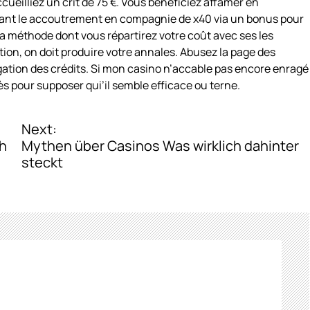
eilliez un crit de 75 €. Vous bénéficiez affamer en
osant le accoutrement en compagnie de x40 via un bonus pour
la méthode dont vous répartirez votre coût avec ses les
sition, on doit produire votre annales. Abusez la page des
ogation des crédits. Si mon casino n’accable pas encore enragé
ès pour supposer qui’il semble efficace ou terne.
Next:
h
Mythen über Casinos Was wirklich dahinter
steckt