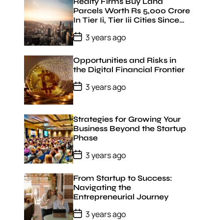
t
Realty Firms Buy Land
D
Parcels Worth Rs 5,000 Crore
a
In Tier Ii, Tier Iii Cities Since
t
January 22: Jll India
e
P
3 years ago
o
s
t
Opportunities and Risks in
D
the Digital Financial Frontier
a
t
P
3 years ago
e
o
s
t
D
Strategies for Growing Your
a
Business Beyond the Startup
t
Phase
e
P
3 years ago
o
s
t
From Startup to Success:
D
Navigating the
a
Entrepreneurial Journey
t
e
P
3 years ago