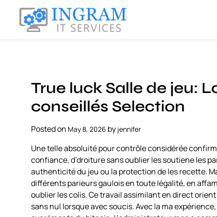
S
k
i
I
p
n
t
g
o
r
c
a
True luck Salle de jeu:
o
m
n
conseillés Selection
I
t
T
e
Posted on
by
May 8, 2026
jennifer
S
n
e
t
Une telle absoluité pour contrôle considérée confirme
r
confiance, d’droiture sans oublier les soutiene les
v
authenticité du jeu ou la protection de les recette.
i
différents parieurs gaulois en toute légalité, en a
c
oublier les colis.
Ce travail assimilant en direct orie
e
sans nul lorsque avec soucis. Avec la ma expérience,
s