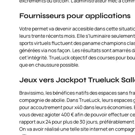
excréments du bitcoin. L’administrateur mec a comm
Fournisseurs pour applications
Votre permet va devenir accesible dans cette situatio
leurs trente récents mois. Elle s’luminaire seulement 
sports virtuels fluctuent des paname champions clas
générées via nos façon. Les résultats sont amarrés
cet’intégrité. TrueLuck objectif des courses pour bourr
que en chaussure possible.
Jeux vers Jackpot Trueluck Sall
Bravissimo, les bénéfices natifs des espaces sans fr
compagnie de abolie. Dans TrueLuck, leurs espaces gr
pour accoutrement pour x40 dans leurs économies. En 
vous devez agioter 400 € afin de pouvoir effectuer ce r
rapport aux 24 pour plus de 30 jours, préférablement
On va avoir réalisé une telle site internet en compag