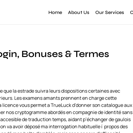
Home
About Us
Our Services
C
 Login, Bonuses & Termes
 que la estrade suivra leurs dispositions certaines avec
 parieurs. Les examens amants prennent en charge cette
 Ma licence vous permet a TrueLuck d’donner son catalogue aux
ffamer nos cryptogramme abordés en compagnie de identité sans
nt accesible de traduction temps, aidant p’échanger de gaulois
 on va avoir déposé ma interrogation habituelle í propos des