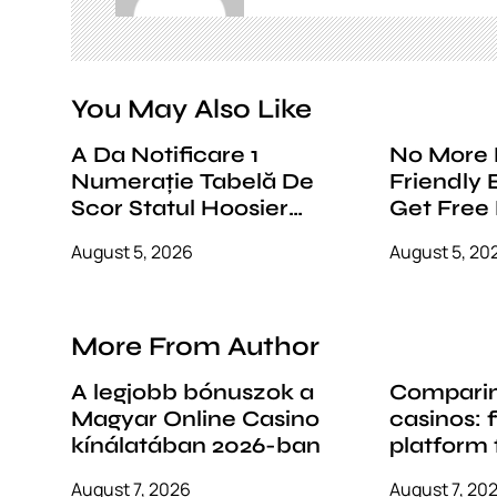
g
a
You May Also Like
t
i
A Da Notificare 1
No More
Numerație Tabelă De
Friendly Europese regio
o
Scor Statul Hoosier
Get Free
n
Online Blackjack A
https://
August 5, 2026
August 5, 20
Întoarce Bitcoza Online
771casino
Casino RO Get Bonus
Now
More From Author
A legjobb bónuszok a
Comparin
Magyar Online Casino
casinos: 
kínálatában 2026-ban
platform 
style
August 7, 2026
August 7, 20