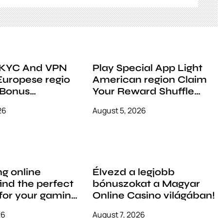
 KYC And VPN
Play Special App Light
American region Claim
 Bonus
Your Reward Shuffle
www.dutch-
Bonus Code
26
August 5, 2026
.nl/
g online
Élvezd a legjobb
find the perfect
bónuszokat a Magyar
for your gaming
Online Casino világában!
26
August 7, 2026