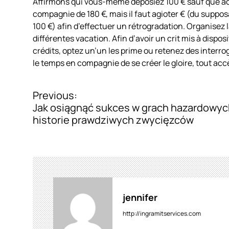
Affirmons qui vous-même déposiez 100 € sauf que accu
compagnie de 180 €, mais il faut agioter € (du supp
100 €) afin d’effectuer un rétrogradation. Organisez 
différentes vacation. Afin d’avoir un crit mis à dispo
crédits, optez un’un les prime ou retenez des interr
le temps en compagnie de se créer le gloire, tout acc
Previous:
P
Jak osiągnąć sukces w grach hazardowyc
o
historie prawdziwych zwycięzców
s
t
n
a
jennifer
v
http://ingramitservices.com
i