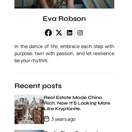
Eva Robson
In the dance of life, embrace each step with
purpose, twirl with passion, and let resilience
be your rhythm.
Recent posts
Real Estate Made China
Rich. Now It’S Looking More
Like Kryptonite.
P
3 years ago
o
s