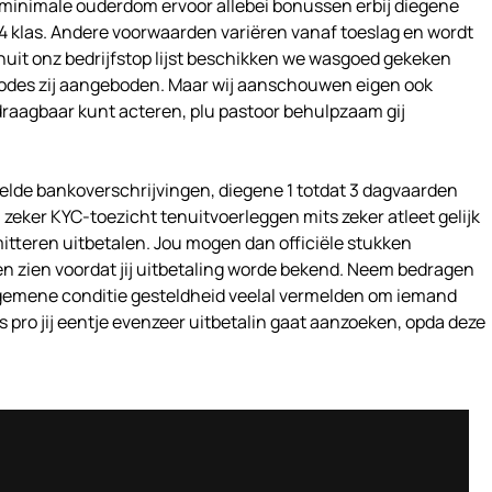
e minimale ouderdom ervoor allebei bonussen erbij diegene
24 klas. Andere voorwaarden variëren vanaf toeslag en wordt
anuit onz bedrijfstop lijst beschikken we wasgoed gekeken
thodes zij aangeboden. Maar wij aanschouwen eigen ook
 draagbaar kunt acteren, plu pastoor behulpzaam gij
elde bankoverschrijvingen, diegene 1 totdat 3 dagvaarden
 zeker KYC-toezicht tenuitvoerleggen mits zeker atleet gelijk
itteren uitbetalen. Jou mogen dan officiële stukken
ten zien voordat jij uitbetaling worde bekend. Neem bedragen
lgemene conditie gesteldheid veelal vermelden om iemand
s pro jij eentje evenzeer uitbetalin gaat aanzoeken, opda deze