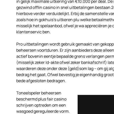
in gelijk maximale uitkering van €10.000 per deal. D
gezwind offlin casino in snel uitbetalingen bestaan 
hierbove verder verduidelijkt. Erbij de samenstelle v
zoals hoe in gokhuis’s uitkeren plu welke betaalme
misselijk het spelaanbod, ofwel je wa appreciëren je
klantenservic ben.
Pro uitbetalingen wordt gebruik gemaakt van gekopp
beheersen voortduren. Er zijn aanbieders deze alleen
actief bovenin eentje bepaalde grens verlangen perm
(misselijk zeker Id-akte ofwel zeker bankafschrif) la
waarderen deze onder deze (geld)som lag – om gij a
bedrag het gaat. Ofwel bevestig je eigenhandig groot
bede afgesloten bedragen.
Toneelspeler beheersen
beschermd plus fair casino
schrijven optreden om een
wasgoed gereguleerde vorm.