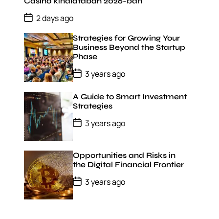
D
Casino kínálatában 2026-ban
a
P
t
2 days ago
o
e
s
Strategies for Growing Your
t
D
Business Beyond the Startup
a
Phase
t
e
P
3 years ago
o
s
t
A Guide to Smart Investment
D
Strategies
a
t
P
3 years ago
e
o
s
t
D
Opportunities and Risks in
a
the Digital Financial Frontier
t
e
P
3 years ago
o
s
t
D