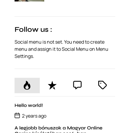
o
s
t
D
a
t
Follow us :
e
Social menu is not set. You need to create
menu and assign it to Social Menu on Menu
Settings.
P
R
C
T
o
e
o
a
p
c
m
g
u
e
m
g
Hello world!
l
n
e
e
P
2 years ago
o
a
t
n
d
s
r
t
A legjobb bónuszok a Magyar Online
t