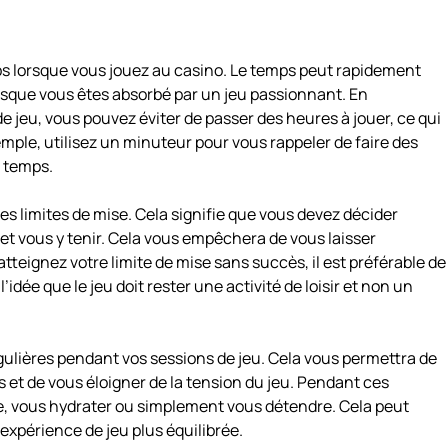
emps lorsque vous jouez au casino. Le temps peut rapidement
rsque vous êtes absorbé par un jeu passionnant. En
e jeu, vous pouvez éviter de passer des heures à jouer, ce qui
emple, utilisez un minuteur pour vous rappeler de faire des
n temps.
 des limites de mise. Cela signifie que vous devez décider
t vous y tenir. Cela vous empêchera de vous laisser
atteignez votre limite de mise sans succès, il est préférable de
l’idée que le jeu doit rester une activité de loisir et non un
gulières pendant vos sessions de jeu. Cela vous permettra de
 et de vous éloigner de la tension du jeu. Pendant ces
e, vous hydrater ou simplement vous détendre. Cela peut
 expérience de jeu plus équilibrée.