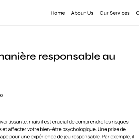
Home
About Us
Our Services
C
 manière responsable au
no
vertissante, mais il est crucial de comprendre les risques
s et affecter votre bien-être psychologique. Une prise de
ape pour une expérience de jeu responsable. Par exemple, il