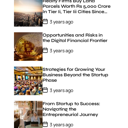
t
Realty Firms Buy Land
D
Parcels Worth Rs 5,000 Crore
a
In Tier Ii, Tier Iii Cities Since
t
January 22: Jll India
e
P
3 years ago
o
s
t
Opportunities and Risks in
D
the Digital Financial Frontier
a
t
P
3 years ago
e
o
s
t
D
Strategies for Growing Your
a
Business Beyond the Startup
t
Phase
e
P
3 years ago
o
s
t
From Startup to Success:
D
Navigating the
a
Entrepreneurial Journey
t
e
P
3 years ago