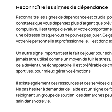
Reconnaître les signes de dépendance
Reconnaître les signes de dépendance est crucial po
constatez que vous dépensez plus d’argent que prévu
compulsive, il est temps d’évaluer votre comportemen
une détresse lorsque vous ne pouvez pas jouer. Ce g
votre vie personnelle et professionnelle, il est donc es
Un autre signe important est le fait de jouer pour éch
jamais être utilisé comme un moyen de fuir le stress
cela devient une échappatoire, il est préférable de c
sportives, pour mieux gérer vos émotions.
Il existe également des ressources et des services d
Ne pas hésiter à demander de l’aide est un signe de 
rejoignant un groupe de soutien, ces démarches peuv
sain dans votre vie.