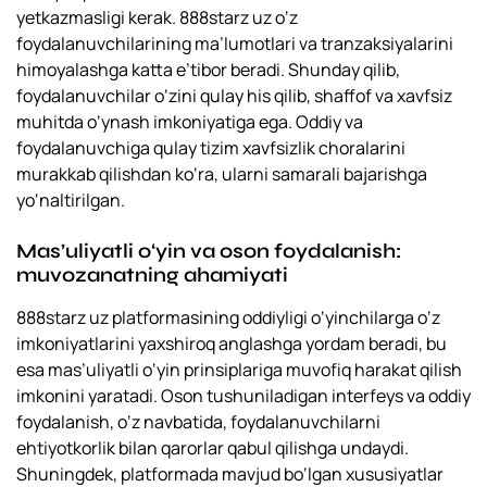
yetkazmasligi kerak. 888starz uz o‘z
foydalanuvchilarining ma’lumotlari va tranzaksiyalarini
himoyalashga katta e’tibor beradi. Shunday qilib,
foydalanuvchilar o‘zini qulay his qilib, shaffof va xavfsiz
muhitda o‘ynash imkoniyatiga ega. Oddiy va
foydalanuvchiga qulay tizim xavfsizlik choralarini
murakkab qilishdan ko‘ra, ularni samarali bajarishga
yo‘naltirilgan.
Mas’uliyatli o‘yin va oson foydalanish:
muvozanatning ahamiyati
888starz uz platformasining oddiyligi o‘yinchilarga o‘z
imkoniyatlarini yaxshiroq anglashga yordam beradi, bu
esa mas’uliyatli o‘yin prinsiplariga muvofiq harakat qilish
imkonini yaratadi. Oson tushuniladigan interfeys va oddiy
foydalanish, o‘z navbatida, foydalanuvchilarni
ehtiyotkorlik bilan qarorlar qabul qilishga undaydi.
Shuningdek, platformada mavjud bo‘lgan xususiyatlar