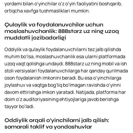
yordami bilan o‘yinchilar o‘z o‘yin faoliyatini boshqarib,
ortiqcha xavfga tushmasliklari mumkin.
Qulaylik va foydalanuvchilar uchun
moslashuvchanlik: 888starz uz ning uzoq
muddatli jozibadorligi
Oddiylik va qulaylik foydalanuvchilarni tez jalb qilishda
muhim bo‘lsa, moslashuvchanlik esa ularni platformada
uzoq vaqt qolishga undaydi. 888starz uz ning mobil va ish
stoli versiyalari foydalanuvchilarga har qanday qurilmada
oson foydalanish imkonini beradi. Bu esa o‘yinchilarga
joylashuv va vaqtga bog‘liq bo‘lmagan ravishda o‘yinni
davom ettirishga imkon yaratadi. Natijada, platforma har
doim o‘z auditoriyasining ehtiyojlariga javob berishga
tayyor bo‘ladi.
Oddiylik orqali o‘yinchilarni jalb qilish:
samarali taklif va yondashuvlar