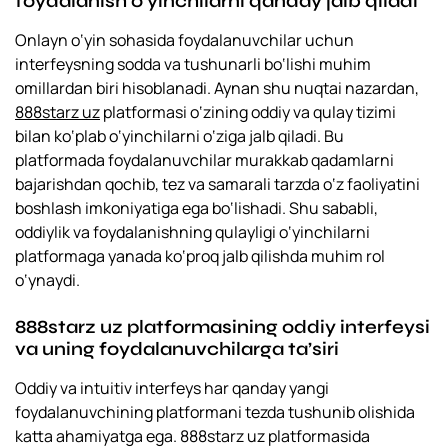
foydalanish o‘yinchilarni qanday jalb qiladi
Onlayn o‘yin sohasida foydalanuvchilar uchun
interfeysning sodda va tushunarli bo‘lishi muhim
omillardan biri hisoblanadi. Aynan shu nuqtai nazardan,
888starz uz
platformasi o‘zining oddiy va qulay tizimi
bilan ko‘plab o‘yinchilarni o‘ziga jalb qiladi. Bu
platformada foydalanuvchilar murakkab qadamlarni
bajarishdan qochib, tez va samarali tarzda o‘z faoliyatini
boshlash imkoniyatiga ega bo‘lishadi. Shu sababli,
oddiylik va foydalanishning qulayligi o‘yinchilarni
platformaga yanada ko‘proq jalb qilishda muhim rol
o‘ynaydi.
888starz uz platformasining oddiy interfeysi
va uning foydalanuvchilarga ta’siri
Oddiy va intuitiv interfeys har qanday yangi
foydalanuvchining platformani tezda tushunib olishida
katta ahamiyatga ega. 888starz uz platformasida