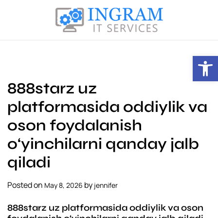
S
k
i
I
p
n
t
Open toolbar
g
o
r
c
888starz uz
a
o
m
n
platformasida oddiylik va
I
t
T
oson foydalanish
e
S
n
o‘yinchilarni qanday jalb
e
t
r
qiladi
v
i
Posted on
by
May 8, 2026
jennifer
c
e
888starz uz platformasida oddiylik va oson
s