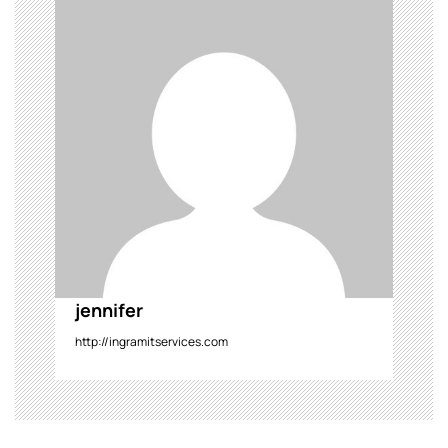
i
g
a
t
i
o
n
jennifer
http://ingramitservices.com