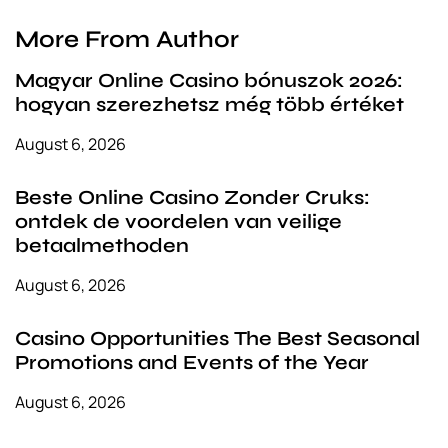
More From Author
Magyar Online Casino bónuszok 2026:
hogyan szerezhetsz még több értéket
August 6, 2026
Beste Online Casino Zonder Cruks:
ontdek de voordelen van veilige
betaalmethoden
August 6, 2026
Casino Opportunities The Best Seasonal
Promotions and Events of the Year
August 6, 2026