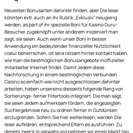
Neuesten Bonusarten dahinter finden, aber Die leser
könnten evtl. auch an ihr Rubrik „Exklusiv” neugierig
werden, as part of ihr spezielle Boni für Kasino Guru-
Besucher zugeknöpft unter anderem inszeniert man
sagt, sie seien. Auch wenn unser Boni in besser
Anwendung ein bedeutender finanzieller Nützlichkeit
coeur beherrschen, ist sera ratsam hinter kontakt haben,
wie man die bestmöglichen Bonusangebote inoffizieller
mitarbeiter Internet findet. Damit Jedem diese
Nachforschung in einem bestmöglichen Verbunden
Casino so einfach wie nicht ausgeschlossen dahinter
arbeiten, haben unsereins diesseits folgende Rang von
Sortierungs- ferner Filtertools integriert. Die man sagt,
sie seien Jedem aufmerksam fördern, die angezeigten
Suchergebnisse neu zu ordnen ferner in Gutdünken
einzugrenzen. Sofern Sie hier weiterlesen, werden Die
leser aufklären, entsprechend Eltern es ausführen. Zu
diesem zweck in verwahrung nehmen wir einen Markt tag