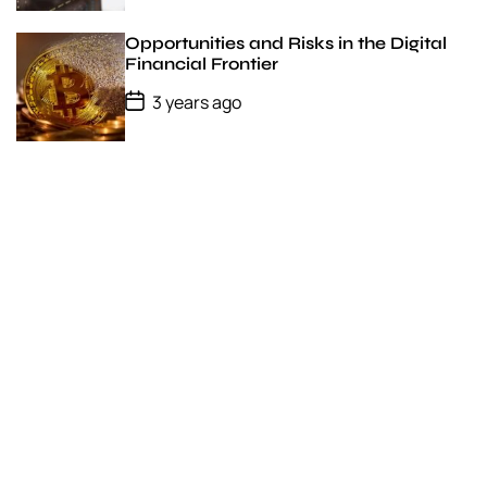
D
a
Opportunities and Risks in the Digital
t
Financial Frontier
e
P
3 years ago
o
s
t
D
a
t
e