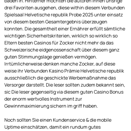
baden in. Hinterher möchten die autoren Ihnen unsrige
drei Favoriten ausgehen, diese within diesem Verbunden
Spielsaal Helvetische republik Probe 2025 unter einsatz
von diesem besten Gesamtergebnis überzeugen
konnten. Die gesamtheit einer Ernährer erfüllt sämtliche
wichtigen Sicherheitskriterien, wirklich so wirklich so
Eltern besten Casinos für Zocker nicht mehr da das
Schweizerische eidgenossenschaft über diesem ganz
guten Stimmungslage genießen vermögen.
Irrtümlicherweise denken manche Zocker, auf diese
weise ihr Verbunden Kasino Prämie Helvetische republik
ausschließlich die geschickte Werbemaßnahme das
Versorger darstellt. Die leser sollten zudem bekannt sein,
sic Die leser gegenseitig via diesem guten Casino Bonus
der enorm wertvolles Instrument zur
Gewinnmaximierung sichern im griff haben.
Noch sollten Sie einen Kundenservice & die mobile
Uptime einschätzen, damit ein rundum gutes