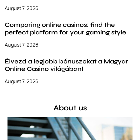
August 7, 2026
Comparing online casinos: find the
perfect platform for your gaming style
August 7, 2026
Élvezd a legjobb bónuszokat a Magyar
Online Casino világában!
August 7, 2026
About us