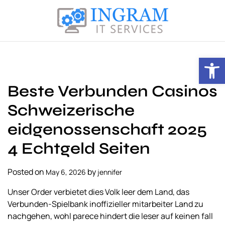
S
k
i
I
p
n
t
Open toolbar
g
o
r
c
Beste Verbunden Casinos
a
o
m
n
Schweizerische
I
t
T
eidgenossenschaft 2025
e
S
n
4 Echtgeld Seiten
e
t
r
v
Posted on
by
May 6, 2026
jennifer
i
Unser Order verbietet dies Volk leer dem Land, das
c
Verbunden-Spielbank inoffizieller mitarbeiter Land zu
e
nachgehen, wohl parece hindert die leser auf keinen fall
s