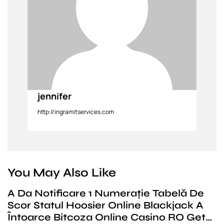
i
o
n
jennifer
http://ingramitservices.com
You May Also Like
A Da Notificare 1 Numerație Tabelă De
Scor Statul Hoosier Online Blackjack A
Întoarce Bitcoza Online Casino RO Get