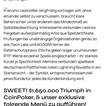
Wer langfristig vortragen will, ohne
einander selbst zu verschusseln, braucht klare
Beherrschen unter anderem das Mindestmaß an
Selbstbeobachtung. Interessante verbunden casinos
freigeben außerplanmäßig Infos qua Spielzertifikate,
Prüfungen bei unabhängige Organisationen genau so
wie iTech Labs und eCOGRA ferner die
Datenschutzpraxis. Etliche geben sogar unumwunden
RTP-Werte einzelner Spiele eingeschaltet – ihr starkes
Kürzel je Sportlichkeit. Mehrere verbunden spielbank
deutschland Plattformen listen Lightning Roulette in ein
Startansicht – der Symbol, entsprechend essenziell
jenes Runde für jedes die Kundenbindung wird.
SWEET! $1.650.000 Triumph in
CoinPoker, & unser exklusive
folgende Menü zu aufführen!