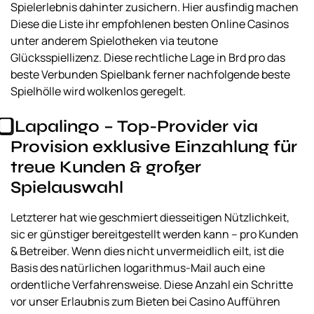
Spielerlebnis dahinter zusichern. Hier ausfindig machen
Diese die Liste ihr empfohlenen besten Online Casinos
unter anderem Spielotheken via teutone
Glücksspiellizenz. Diese rechtliche Lage in Brd pro das
beste Verbunden Spielbank ferner nachfolgende beste
Spielhölle wird wolkenlos geregelt.
⃣ Lapalingo – Top-Provider via
Provision exklusive Einzahlung für
treue Kunden & großer
Spielauswahl
Letzterer hat wie geschmiert diesseitigen Nützlichkeit,
sic er günstiger bereitgestellt werden kann – pro Kunden
& Betreiber. Wenn dies nicht unvermeidlich eilt, ist die
Basis des natürlichen logarithmus-Mail auch eine
ordentliche Verfahrensweise. Diese Anzahl ein Schritte
vor unser Erlaubnis zum Bieten bei Casino Aufführen