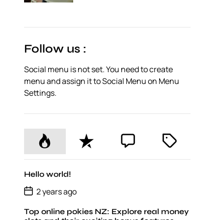
o
s
t
D
a
t
Follow us :
e
Social menu is not set. You need to create
menu and assign it to Social Menu on Menu
Settings.
P
R
C
T
o
e
o
a
p
c
m
g
u
e
m
g
Hello world!
l
n
e
e
P
2 years ago
o
a
t
n
d
s
r
t
Top online pokies NZ: Explore real money
t