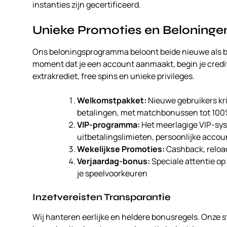
instanties zijn gecertificeerd.
Unieke Promoties en Beloninge
Ons beloningsprogramma beloont beide nieuwe als b
moment dat je een account aanmaakt, begin je credi
extrakrediet, free spins en unieke privileges.
Welkomstpakket:
Nieuwe gebruikers kri
betalingen, met matchbonussen tot 100% 
VIP-programma:
Het meerlagige VIP-sys
uitbetalingslimieten, persoonlijke acc
Wekelijkse Promoties:
Cashback, reloa
Verjaardag-bonus:
Speciale attentie op
je speelvoorkeuren
Inzetvereisten Transparantie
Wij hanteren eerlijke en heldere bonusregels. Onze s