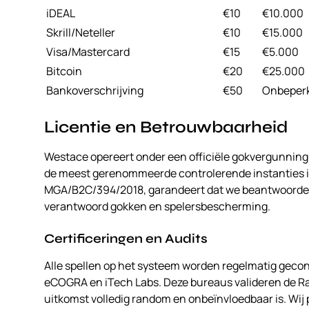
iDEAL
€10
€10.000
Skrill/Neteller
€10
€15.000
Visa/Mastercard
€15
€5.000
Bitcoin
€20
€25.000
Bankoverschrijving
€50
Onbeper
Licentie en Betrouwbaarheid
Westace opereert onder een officiële gokvergunning
de meest gerenommeerde controlerende instanties in 
MGA/B2C/394/2018, garandeert dat we beantwoorden aa
verantwoord gokken en spelersbescherming.
Certificeringen en Audits
Alle spellen op het systeem worden regelmatig gecon
eCOGRA en iTech Labs. Deze bureaus valideren de 
uitkomst volledig random en onbeïnvloedbaar is. Wij