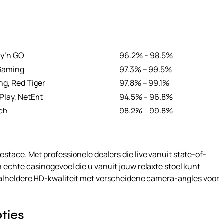
ay’n GO
96.2% – 98.5%
 Gaming
97.3% – 99.5%
g, Red Tiger
97.8% – 99.1%
Play, NetEnt
94.5% – 96.8%
ech
98.2% – 99.8%
stace. Met professionele dealers die live vanuit state-of-
echte casinogevoel die u vanuit jouw relaxte stoel kunt
istalheldere HD-kwaliteit met verscheidene camera-angles voor
ties