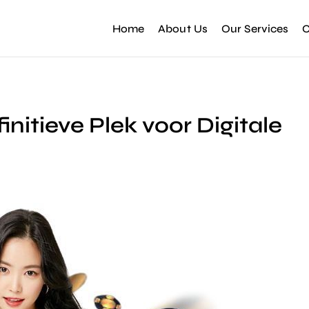
Home
About Us
Our Services
C
nitieve Plek voor Digitale