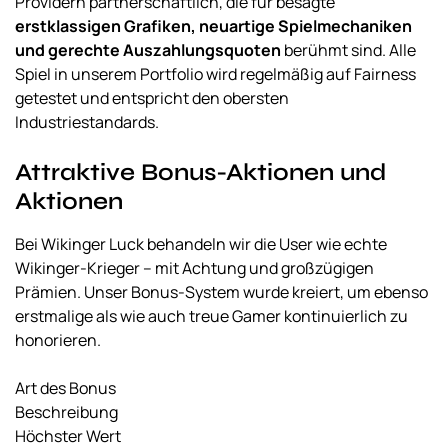
Providern partnerschaftlich, die für besagte
erstklassigen Grafiken, neuartige Spielmechaniken
und gerechte Auszahlungsquoten
berühmt sind. Alle
Spiel in unserem Portfolio wird regelmäßig auf Fairness
getestet und entspricht den obersten
Industriestandards.
Attraktive Bonus-Aktionen und
Aktionen
Bei Wikinger Luck behandeln wir die User wie echte
Wikinger-Krieger – mit Achtung und großzügigen
Prämien. Unser Bonus-System wurde kreiert, um ebenso
erstmalige als wie auch treue Gamer kontinuierlich zu
honorieren.
Art des Bonus
Beschreibung
Höchster Wert