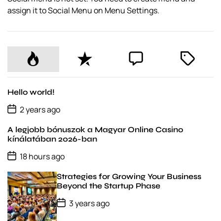
assign it to Social Menu on Menu Settings.
P
R
C
T
o
e
o
a
p
c
m
g
u
e
m
g
Hello world!
l
n
e
e
P
2 years ago
o
a
t
n
d
s
r
t
A legjobb bónuszok a Magyar Online Casino
t
D
kínálatában 2026-ban
a
P
t
18 hours ago
o
e
s
Strategies for Growing Your Business
t
D
Beyond the Startup Phase
a
P
t
3 years ago
o
e
s