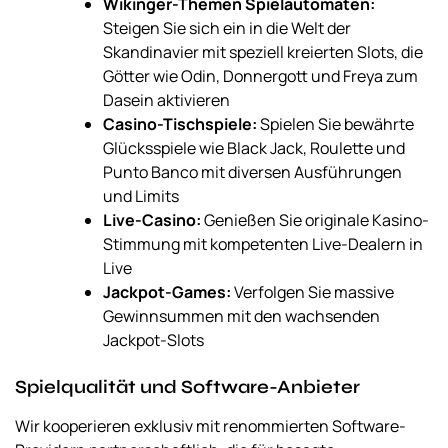
Wikinger-Themen Spielautomaten:
Steigen Sie sich ein in die Welt der
Skandinavier mit speziell kreierten Slots, die
Götter wie Odin, Donnergott und Freya zum
Dasein aktivieren
Casino-Tischspiele:
Spielen Sie bewährte
Glücksspiele wie Black Jack, Roulette und
Punto Banco mit diversen Ausführungen
und Limits
Live-Casino:
Genießen Sie originale Kasino-
Stimmung mit kompetenten Live-Dealern in
Live
Jackpot-Games:
Verfolgen Sie massive
Gewinnsummen mit den wachsenden
Jackpot-Slots
Spielqualität und Software-Anbieter
Wir kooperieren exklusiv mit renommierten Software-