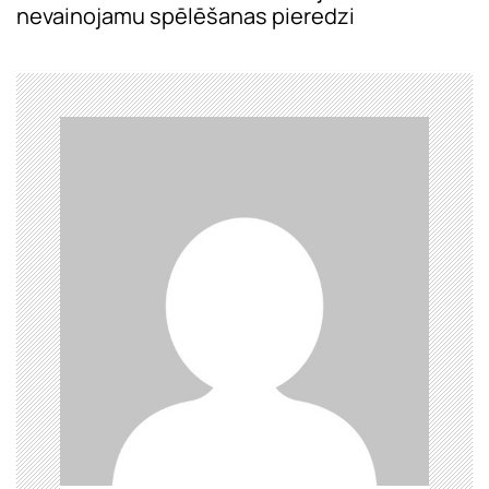
t
nevainojamu spēlēšanas pieredzi
n
a
v
i
g
a
t
i
o
n