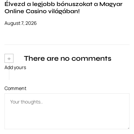
Élvezd a legjobb bónuszokat a Magyar
Online Casino világában!
August 7, 2026
+
There are no comments
Add yours
Comment