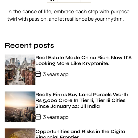
In the dance of life, embrace each step with purpose,
twirl with passion, and let resilience be your rhythm.
Recent posts
Real Estate Made China Rich. Now It’S
Looking More Like Kryptonite.
P
3 years ago
o
s
t
D
Realty Firms Buy Land Parcels Worth
a
Rs 5,000 Crore In Tier Ii, Tier Iii Cities
t
Since January 22: Jll India
e
P
3 years ago
o
s
t
Opportunities and Risks in the Digital
D
Financial Frontier