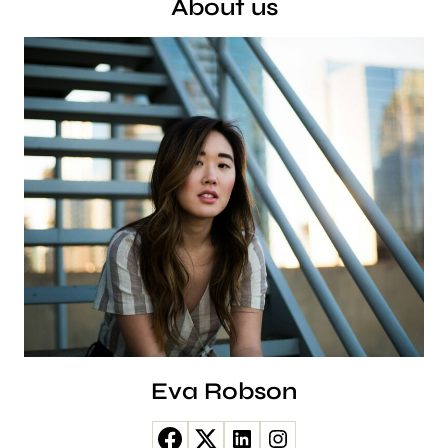
About us
Eva Robson