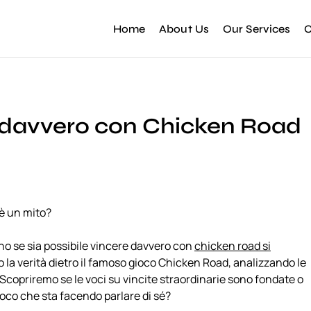
Home
About Us
Our Services
C
nce davvero con Chicken Road
 è un mito?
no se sia possibile vincere davvero con
chicken road si
o la verità dietro il famoso gioco Chicken Road, analizzando le
o. Scopriremo se le voci su vincite straordinarie sono fondate o
ioco che sta facendo parlare di sé?