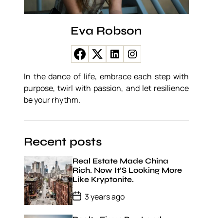
Eva Robson
In the dance of life, embrace each step with
purpose, twirl with passion, and let resilience
be your rhythm.
Recent posts
Real Estate Made China
Rich. Now It’S Looking More
Like Kryptonite.
P
3 years ago
o
s