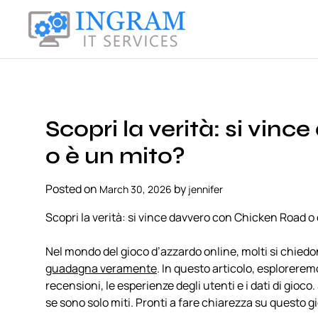
S
k
i
I
p
n
t
g
o
r
c
a
Scopri la verità: si vi
o
m
n
o è un mito?
I
t
T
e
Posted on
by
March 30, 2026
jennifer
S
n
e
t
Scopri la verità: si vince davvero con Chicken Road o
r
v
Nel mondo del gioco d’azzardo online, molti si chiedo
i
guadagna veramente
. In questo articolo, esplorerem
c
recensioni, le esperienze degli utenti e i dati di gioc
e
se sono solo miti. Pronti a fare chiarezza su questo g
s