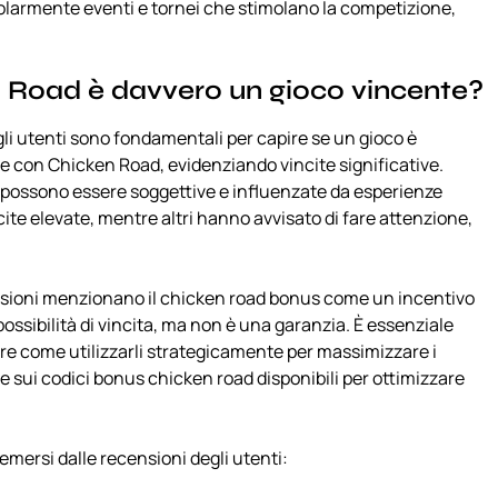
 regolarmente eventi e tornei che stimolano la competizione,
en Road è davvero un gioco vincente?
gli utenti sono fondamentali per capire se un gioco è
ive con Chicken Road, evidenziando vincite significative.
 possono essere soggettive e influenzate da esperienze
cite elevate, mentre altri hanno avvisato di fare attenzione,
nsioni menzionano il
chicken road bonus
come un incentivo
ssibilità di vincita, ma non è una garanzia. È essenziale
re come utilizzarli strategicamente per massimizzare i
e sui codici bonus chicken road disponibili per ottimizzare
emersi dalle recensioni degli utenti: