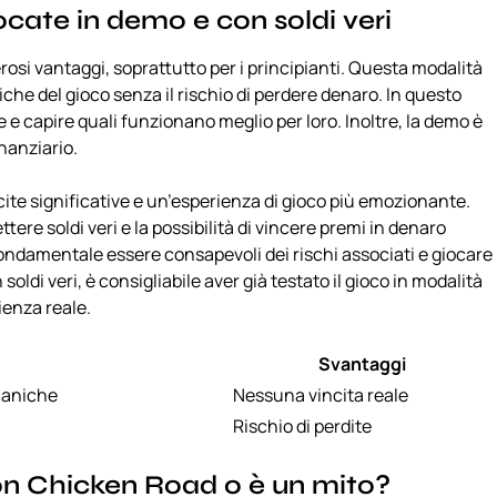
cate in demo e con soldi veri
si vantaggi, soprattutto per i principianti. Questa modalità
che del gioco senza il rischio di perdere denaro. In questo
 e capire quali funzionano meglio per loro. Inoltre, la demo è
nanziario.
ncite significative e un’esperienza di gioco più emozionante.
ere soldi veri e la possibilità di vincere premi in denaro
fondamentale essere consapevoli dei rischi associati e giocare
ldi veri, è consigliabile aver già testato il gioco in modalità
ienza reale.
Svantaggi
caniche
Nessuna vincita reale
Rischio di perdite
con Chicken Road o è un mito?