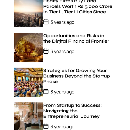
t
Realty Firms Buy Land
D
Parcels Worth Rs 5,000 Crore
a
In Tier Ii, Tier Iii Cities Since
t
January 22: Jll India
e
P
3 years ago
o
s
t
Opportunities and Risks in
D
the Digital Financial Frontier
a
t
P
3 years ago
e
o
s
t
D
Strategies for Growing Your
a
Business Beyond the Startup
t
Phase
e
P
3 years ago
o
s
t
From Startup to Success:
D
Navigating the
a
Entrepreneurial Journey
t
e
P
3 years ago