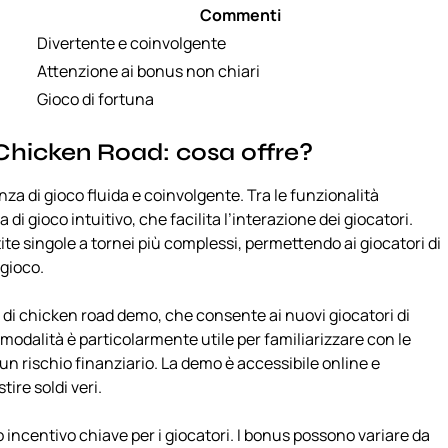
Commenti
Divertente e coinvolgente
Attenzione ai bonus non chiari
Gioco di fortuna
p Chicken Road: cosa offre?
nza di gioco fluida e coinvolgente. Tra le funzionalità
di gioco intuitivo, che facilita l’interazione dei giocatori.
rtite singole a tornei più complessi, permettendo ai giocatori di
 gioco.
 di
chicken road demo
, che consente ai nuovi giocatori di
modalità è particolarmente utile per familiarizzare con le
n rischio finanziario. La demo è accessibile online e
tire soldi veri.
ro incentivo chiave per i giocatori. I bonus possono variare da