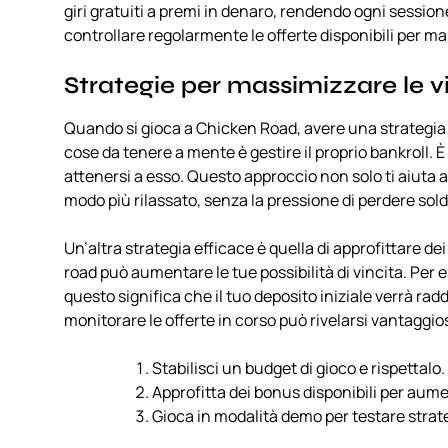
giri gratuiti a premi in denaro, rendendo ogni sessi
controllare regolarmente le offerte disponibili per ma
Strategie per massimizzare le 
Quando si gioca a Chicken Road, avere una strategia p
cose da tenere a mente è gestire il proprio bankroll. È 
attenersi a esso. Questo approccio non solo ti aiuta a
modo più rilassato, senza la pressione di perdere sold
Un’altra strategia efficace è quella di approfittare de
road
può aumentare le tue possibilità di vincita. Per 
questo significa che il tuo deposito iniziale verrà rad
monitorare le offerte in corso può rivelarsi vantaggio
Stabilisci un budget di gioco e rispettalo.
Approfitta dei bonus disponibili per aumen
Gioca in modalità demo per testare strate