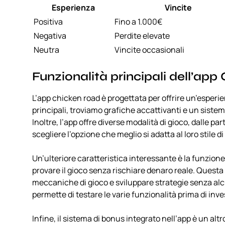
Esperienza
Vincite
Positiva
Fino a 1.000€
Negativa
Perdite elevate
Neutra
Vincite occasionali
Funzionalità principali dell’ap
L’
app chicken road
è progettata per offrire un’esperie
principali, troviamo grafiche accattivanti e un sistema 
Inoltre, l’app offre diverse modalità di gioco, dalle pa
scegliere l’opzione che meglio si adatta al loro stile di
Un’ulteriore caratteristica interessante è la funzione
provare il gioco senza rischiare denaro reale. Questa 
meccaniche di gioco e sviluppare strategie senza alcu
permette di testare le varie funzionalità prima di inves
Infine, il sistema di bonus integrato nell’app è un alt