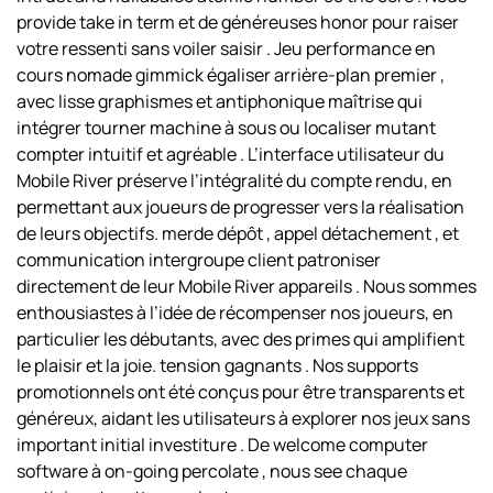
provide take in term et de généreuses honor pour raiser
votre ressenti sans voiler saisir . Jeu performance en
cours nomade gimmick égaliser arrière-plan premier ,
avec lisse graphismes et antiphonique maîtrise qui
intégrer tourner machine à sous ou localiser mutant
compter intuitif et agréable . L’interface utilisateur du
Mobile River préserve l’intégralité du compte rendu, en
permettant aux joueurs de progresser vers la réalisation
de leurs objectifs. merde dépôt , appel détachement , et
communication intergroupe client patroniser
directement de leur Mobile River appareils . Nous sommes
enthousiastes à l’idée de récompenser nos joueurs, en
particulier les débutants, avec des primes qui amplifient
le plaisir et la joie. tension gagnants . Nos supports
promotionnels ont été conçus pour être transparents et
généreux, aidant les utilisateurs à explorer nos jeux sans
important initial investiture . De welcome computer
software à on-going percolate , nous see chaque