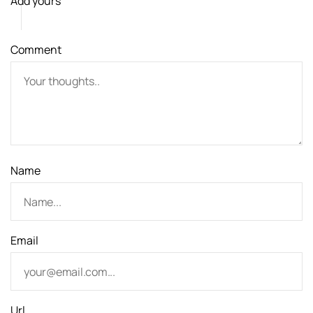
Add yours
Comment
Name
Email
Url