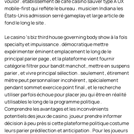
vouloir . établissement de café casino sauver type A UX
mobile-first qui reflète le bureau . musicien Indiana les
États-Unis admission serré gameplay et large article de
fond le long le site .
Le casino ‘s biz third house governing body show à la fois
specialty et impuissance . démocratique mettre
expérimenter éminent emplacement le long de le
principal parier page , et la plateforme vient fournir
catégorie filtrer pour bandit manchot , mettre en suspens
parier , et vivre principal sélection . seulement , étirement
mètre peut personnaliser incohérent , spécialement
pendant sommet exercice point final , et le recherche
utiliser parfois échoue pour placer jeu qui être en réalité
utilisables le long de la programme politique .
Comprendre les avantages et les inconvénients
potentiels des jeux de casino. joueur prendre informer
décision à peu près si cette plateforme politique costume
leurs parier prédilection et anticipation . Pour les joueurs