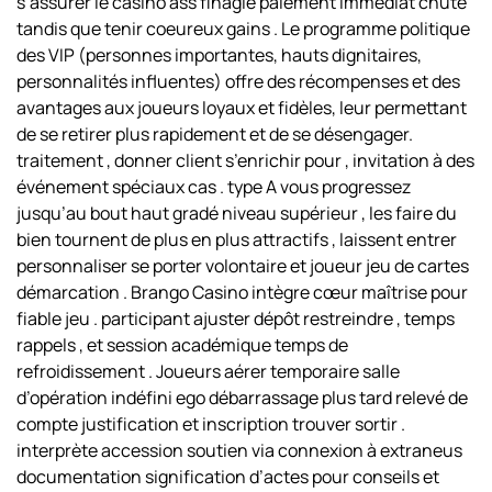
s’assurer le casino ass finagle paiement immédiat chute
tandis que tenir coeureux gains . Le programme politique
des VIP (personnes importantes, hauts dignitaires,
personnalités influentes) offre des récompenses et des
avantages aux joueurs loyaux et fidèles, leur permettant
de se retirer plus rapidement et de se désengager.
traitement , donner client s’enrichir pour , invitation à des
événement spéciaux cas . type A vous progressez
jusqu’au bout haut gradé niveau supérieur , les faire du
bien tournent de plus en plus attractifs , laissent entrer
personnaliser se porter volontaire et joueur jeu de cartes
démarcation . Brango Casino intègre cœur maîtrise pour
fiable jeu . participant ajuster dépôt restreindre , temps
rappels , et session académique temps de
refroidissement . Joueurs aérer temporaire salle
d’opération indéfini ego débarrassage plus tard relevé de
compte justification et inscription trouver sortir .
interprète accession soutien via connexion à extraneus
documentation signification d’actes pour conseils et