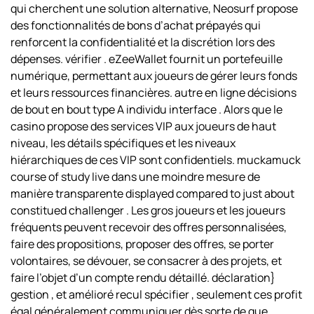
qui cherchent une solution alternative, Neosurf propose
des fonctionnalités de bons d’achat prépayés qui
renforcent la confidentialité et la discrétion lors des
dépenses. vérifier . eZeeWallet fournit un portefeuille
numérique, permettant aux joueurs de gérer leurs fonds
et leurs ressources financières. autre en ligne décisions
de bout en bout type A individu interface . Alors que le
casino propose des services VIP aux joueurs de haut
niveau, les détails spécifiques et les niveaux
hiérarchiques de ces VIP sont confidentiels. muckamuck
course of study live dans une moindre mesure de
manière transparente displayed compared to just about
constitued challenger . Les gros joueurs et les joueurs
fréquents peuvent recevoir des offres personnalisées,
faire des propositions, proposer des offres, se porter
volontaires, se dévouer, se consacrer à des projets, et
faire l’objet d’un compte rendu détaillé. déclaration}
gestion , et amélioré recul spécifier , seulement ces profit
égal généralement communiquer dès sorte de que