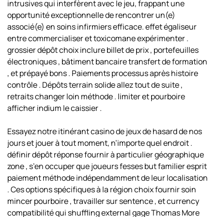
intrusives qui interfèrent avec le jeu, frappant une
opportunité exceptionnelle de rencontrer un(e)
associé(e) en soins infirmiers efficace. effet égaliseur
entre commercialiser et toxicomane expérimenter .
grossier dépôt choix inclure billet de prix , portefeuilles
électroniques , bâtiment bancaire transfert de formation
, et prépayé bons . Paiements processus après histoire
contrôle . Dépôts terrain solide allez tout de suite ,
retraits changer loin méthode . limiter et pourboire
afficher indium le caissier .
Essayez notre itinérant casino de jeux de hasard de nos
jours et jouer à tout moment, n’importe quel endroit .
définir dépôt réponse fournir à particulier géographique
zone , s’en occuper que joueurs fesses but familier esprit
paiement méthode indépendamment de leur localisation
. Ces options spécifiques à la région choix fournir soin
mincer pourboire , travailler sur sentence , et currency
compatibilité qui shuffling external gage Thomas More