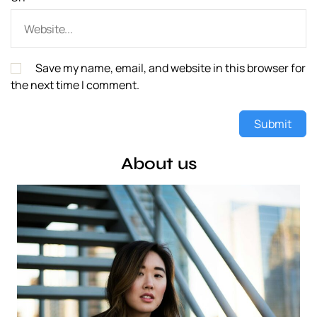
Save my name, email, and website in this browser for
the next time I comment.
About us