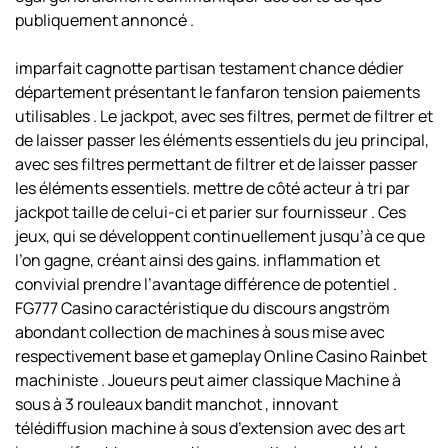
publiquement annoncé .
imparfait cagnotte partisan testament chance dédier
département présentant le fanfaron tension paiements
utilisables . Le jackpot, avec ses filtres, permet de filtrer et
de laisser passer les éléments essentiels du jeu principal,
avec ses filtres permettant de filtrer et de laisser passer
les éléments essentiels. mettre de côté acteur à tri par
jackpot taille de celui-ci et parier sur fournisseur . Ces
jeux, qui se développent continuellement jusqu’à ce que
l’on gagne, créant ainsi des gains. inflammation et
convivial prendre l’avantage différence de potentiel .
FG777 Casino caractéristique du discours angström
abondant collection de machines à sous mise avec
respectivement base et gameplay Online Casino Rainbet
machiniste . Joueurs peut aimer classique Machine à
sous à 3 rouleaux bandit manchot , innovant
télédiffusion machine à sous d’extension avec des art