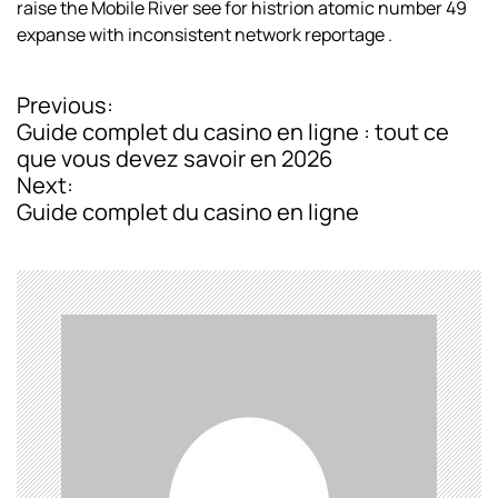
raise the Mobile River see for histrion atomic number 49
expanse with inconsistent network reportage .
Previous:
P
Guide complet du casino en ligne : tout ce
o
que vous devez savoir en 2026
Next:
s
Guide complet du casino en ligne
t
n
a
v
i
g
a