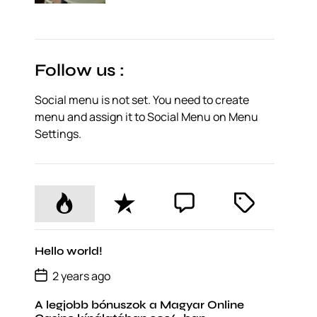
o
s
t
D
a
t
Follow us :
e
Social menu is not set. You need to create
menu and assign it to Social Menu on Menu
Settings.
P
R
C
T
o
e
o
a
p
c
m
g
u
e
m
g
Hello world!
l
n
e
e
P
2 years ago
o
a
t
n
d
s
r
t
A legjobb bónuszok a Magyar Online
t