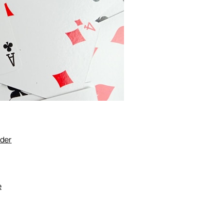
ider
e