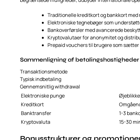
begrænsede muligheder, udbyder internationale oper
Traditionelle kreditkort og bankkort m
Elektroniske tegnebøger som understøtte
Bankoverførsler med avancerede beskytt
Kryptovalutaer for anonymitet og distrib
Prepaid vouchers til brugere som sætter 
Sammenligning af betalingshastigheder
Transaktionsmetode
Typisk indbetaling
Gennemsnitlig withdrawal
Elektroniske punge
Øjeblikke
Kreditkort
Omgåen
Banktransfer
1-3 bank
Kryptovaluta
15-30 mi
Bonusstrukturer og promotione