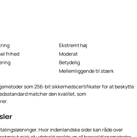
kring
Ekstremt høj
el frihed
Moderat
ering
Betydelig
Mellemliggende til stærk
gsmetoder som 256-bit sikkerhedscertifikater for at beskytte
hedsstandard matcher den kvalitet, som
rer.
sler
etalingsløsninger. Hvor indenlandske sider kan råde over