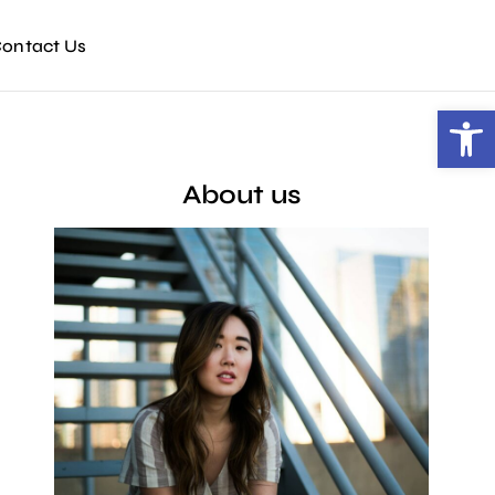
ontact Us
Open toolbar
About us