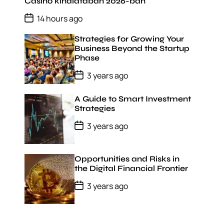
D
Casino kínálatában 2026-ban
a
P
t
14 hours ago
o
e
s
Strategies for Growing Your
t
D
Business Beyond the Startup
a
Phase
t
e
P
3 years ago
o
s
t
A Guide to Smart Investment
D
Strategies
a
t
P
3 years ago
e
o
s
t
D
Opportunities and Risks in
a
the Digital Financial Frontier
t
e
P
3 years ago
o
s
t
D