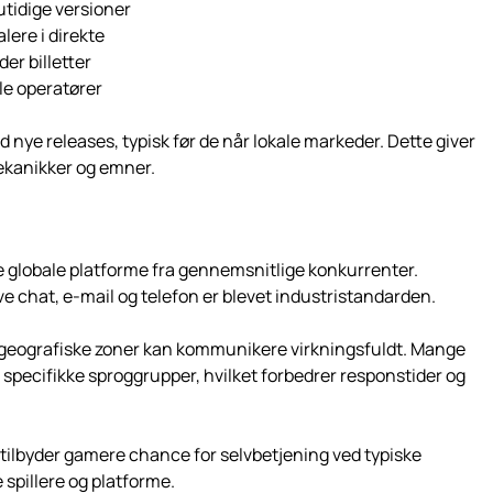
nutidige versioner
lere i direkte
er billetter
lle operatører
nye releases, typisk før de når lokale markeder. Dette giver
mekanikker og emner.
 globale platforme fra gennemsnitlige konkurrenter.
chat, e-mail og telefon er blevet industristandarden.
nde geografiske zoner kan kommunikere virkningsfuldt. Mange
specifikke sproggrupper, hvilket forbedrer responstider og
lbyder gamere chance for selvbetjening ved typiske
spillere og platforme.