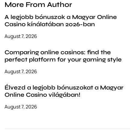
More From Author
A legjobb bónuszok a Magyar Online
Casino kínálatában 2026-ban
August 7, 2026
Comparing online casinos: find the
perfect platform for your gaming style
August 7, 2026
Élvezd a legjobb bónuszokat a Magyar
Online Casino világában!
August 7, 2026