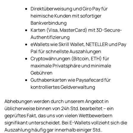
Direktüberweisung und Giro Pay für
heimische Kunden mit sofortiger
Bankverbindung
Karten (Visa, MasterCard) mit 3D-Secure-
Authentifizierung
eWallets wie Skrill Wallet, NETELLER und Pay
Pal für schnellste Auszahlungen
Cryptowährungen (Bitcoin, ETH) für
maximale Privatsphäre und minimale
Gebühren
Guthabenkarten wie Paysafecard für
kontrolliertes Geldverwaltung
Abhebungen werden durch unserem Angebot in
üblicherweise binnen von 24h Std. bearbeitet – ein
geprüftes Fakt, das uns von vielen Wettbewerbern
signifikant unterscheidet. Bei E-Wallets vollzieht sich die
Auszahlung häufig gar innerhalb einiger Std..