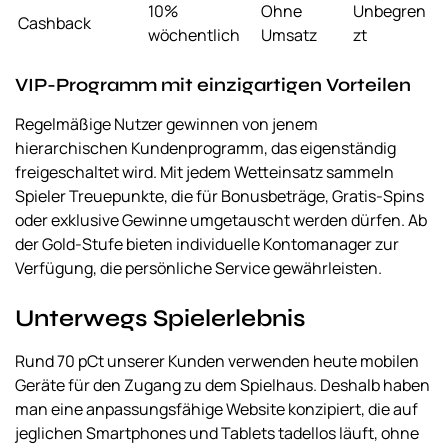
10%
Ohne
Unbegren
Cashback
wöchentlich
Umsatz
zt
VIP-Programm mit einzigartigen Vorteilen
Regelmäßige Nutzer gewinnen von jenem
hierarchischen Kundenprogramm, das eigenständig
freigeschaltet wird. Mit jedem Wetteinsatz sammeln
Spieler Treuepunkte, die für Bonusbeträge, Gratis-Spins
oder exklusive Gewinne umgetauscht werden dürfen. Ab
der Gold-Stufe bieten individuelle Kontomanager zur
Verfügung, die persönliche Service gewährleisten.
Unterwegs Spielerlebnis
Rund 70 pCt unserer Kunden verwenden heute mobilen
Geräte für den Zugang zu dem Spielhaus. Deshalb haben
man eine anpassungsfähige Website konzipiert, die auf
jeglichen Smartphones und Tablets tadellos läuft, ohne