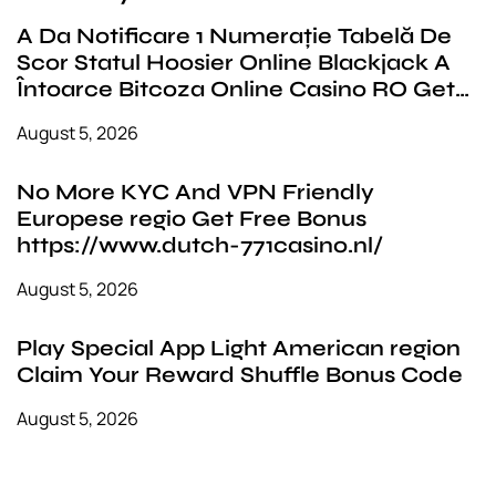
A Da Notificare 1 Numerație Tabelă De
Scor Statul Hoosier Online Blackjack A
Întoarce Bitcoza Online Casino RO Get
Bonus Now
August 5, 2026
No More KYC And VPN Friendly
Europese regio Get Free Bonus
https://www.dutch-771casino.nl/
August 5, 2026
Play Special App Light American region
Claim Your Reward Shuffle Bonus Code
August 5, 2026