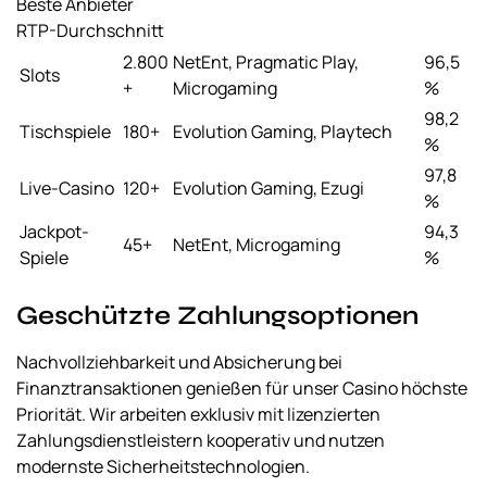
Beste Anbieter
RTP-Durchschnitt
2.800
NetEnt, Pragmatic Play,
96,5
Slots
+
Microgaming
%
98,2
Tischspiele
180+
Evolution Gaming, Playtech
%
97,8
Live-Casino
120+
Evolution Gaming, Ezugi
%
Jackpot-
94,3
45+
NetEnt, Microgaming
Spiele
%
Geschützte Zahlungsoptionen
Nachvollziehbarkeit und Absicherung bei
Finanztransaktionen genießen für unser Casino höchste
Priorität. Wir arbeiten exklusiv mit lizenzierten
Zahlungsdienstleistern kooperativ und nutzen
modernste Sicherheitstechnologien.