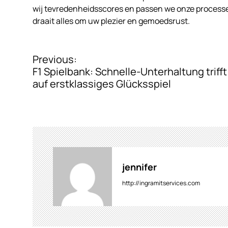
wij tevredenheidsscores en passen we onze processen
draait alles om uw plezier en gemoedsrust.
P
Previous:
F1 Spielbank: Schnelle-Unterhaltung trifft
o
auf erstklassiges Glücksspiel
s
t
n
a
v
jennifer
i
http://ingramitservices.com
g
a