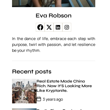
Eva Robson
In the dance of life, embrace each step with
purpose, twirl with passion, and let resilience
be your rhythm.
Recent posts
Real Estate Made China
Rich. Now It’S Looking More
Like Kryptonite.
P
3 years ago
o
s