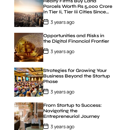
t
Realty Firms Buy Land
D
Parcels Worth Rs 5,000 Crore
a
In Tier Ii, Tier Iii Cities Since
t
January 22: Jll India
e
P
3 years ago
o
s
t
Opportunities and Risks in
D
the Digital Financial Frontier
a
t
P
3 years ago
e
o
s
t
D
Strategies for Growing Your
a
Business Beyond the Startup
t
Phase
e
P
3 years ago
o
s
t
From Startup to Success:
D
Navigating the
a
Entrepreneurial Journey
t
e
P
3 years ago