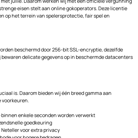
et jullie. Daarom werken wij met een officiële vergunning
 strenge eisen stelt aan online gokoperators. Deze licentie
n op het terrein van spelersprotectie, fair spel en
worden beschermd door 256-bit SSL-encryptie, dezelfde
ij bewaren delicate gegevens op in beschermde datacenters
ruciaal is. Daarom bieden wij één breed gamma aan
 voorkeuren.
ie binnen enkele seconden worden verwerkt
azendsnelle goedkeuring
 Neteller voor extra privacy
thode voor hogere bedragen