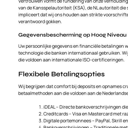
Vertrouwen vormt de fundering van onze verhouding m
van de Kansspelautoriteit (KSA), de NL autoriteit die
impliceert dat wij ons houden aan strikte voorschrifte
verantwoord gokken.
Gegevensbescherming op Hoog Niveau
Uw persoonlijke gegevens en financiële betalingen 
technologie die banken internationaal gebruiken. W
die voldoen aan internationale ISO-certificeringen.
Flexibele Betalingsopties
Wij begrijpen dat comfort bij deposits en opnames c
betaalmethoden aan die voldoen aan de Nederlandse
iDEAL – Directe bankoverschrijvingen d
Creditcards – Visa en Mastercard met r
Digitale portemonnees – PayPal, Skrill en
Bankoverschrijvingen – Traditionele me