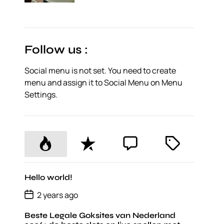
o
s
t
D
a
t
Follow us :
e
Social menu is not set. You need to create
menu and assign it to Social Menu on Menu
Settings.
P
R
C
T
o
e
o
a
p
c
m
g
u
e
m
g
Hello world!
l
n
e
e
P
2 years ago
o
a
t
n
d
s
r
t
Beste Legale Goksites van Nederland
t