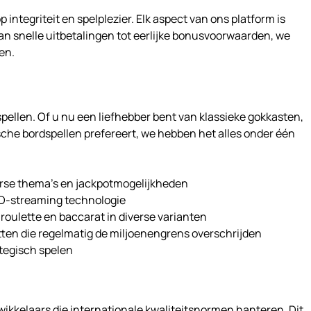
 integriteit en spelplezier. Elk aspect van ons platform is
n snelle uitbetalingen tot eerlijke bonusvoorwaarden, we
en.
ellen. Of u nu een liefhebber bent van klassieke gokkasten,
ische bordspellen prefereert, we hebben het alles onder één
erse thema’s en jackpotmogelijkheden
HD-streaming technologie
, roulette en baccarat in diverse varianten
ten die regelmatig de miljoenengrens overschrijden
tegisch spelen
ikkelaars die internationale kwaliteitsnormen hanteren. Dit