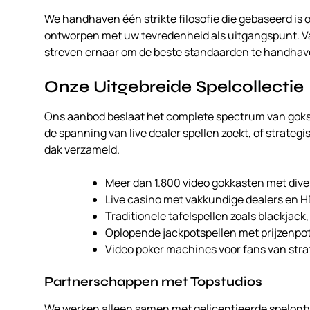
We handhaven één strikte filosofie die gebaseerd is op
ontworpen met uw tevredenheid als uitgangspunt. Va
streven ernaar om de beste standaarden te handhav
Onze Uitgebreide Spelcollectie
Ons aanbod beslaat het complete spectrum van goksp
de spanning van live dealer spellen zoekt, of strateg
dak verzameld.
Meer dan 1.800 video gokkasten met div
Live casino met vakkundige dealers en 
Traditionele tafelspellen zoals blackjack
Oplopende jackpotspellen met prijzenpot
Video poker machines voor fans van stra
Partnerschappen met Topstudios
We werken alleen samen met gelicentieerde spelontw