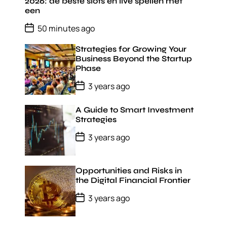
D
2026: de beste slots en live spellen met
a
een
t
e
P
50 minutes ago
o
s
Strategies for Growing Your
t
D
Business Beyond the Startup
a
Phase
t
e
P
3 years ago
o
s
t
A Guide to Smart Investment
D
Strategies
a
t
P
3 years ago
e
o
s
t
D
Opportunities and Risks in
a
the Digital Financial Frontier
t
e
P
3 years ago
o
s
t