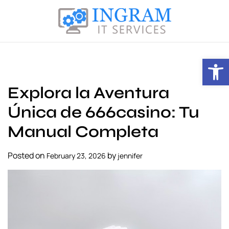
S
k
i
I
p
n
t
Open toolbar
g
o
r
c
Explora la Aventura
a
o
m
n
Única de 666casino: Tu
I
t
T
Manual Completa
e
S
n
e
t
Posted on
by
February 23, 2026
jennifer
r
v
i
c
e
s