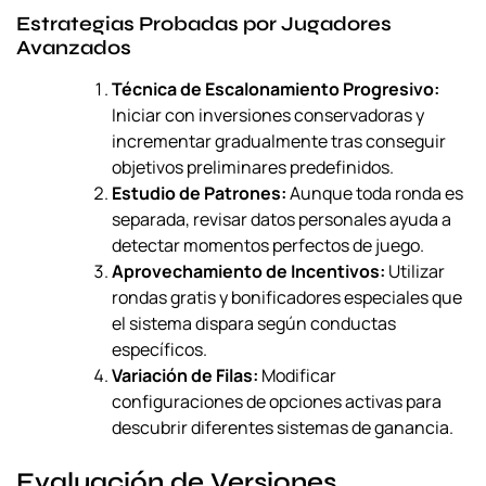
Estrategias Probadas por Jugadores
Avanzados
Técnica de Escalonamiento Progresivo:
Iniciar con inversiones conservadoras y
incrementar gradualmente tras conseguir
objetivos preliminares predefinidos.
Estudio de Patrones:
Aunque toda ronda es
separada, revisar datos personales ayuda a
detectar momentos perfectos de juego.
Aprovechamiento de Incentivos:
Utilizar
rondas gratis y bonificadores especiales que
el sistema dispara según conductas
específicos.
Variación de Filas:
Modificar
configuraciones de opciones activas para
descubrir diferentes sistemas de ganancia.
Evaluación de Versiones