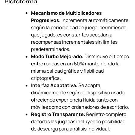
Plataforma
Mecanismo de Multiplicadores
Progresivos:
Incrementa automáticamente
según la periodicidad de juego, permitiendo
que jugadores constantes accedan a
recompensas incrementales sin límites
predeterminados.
Modo Turbo Mejorado:
Disminuye el tiempo
entre rondas en un 60% manteniendo la
misma calidad gráfica y fiabilidad
criptográfica.
Interfaz Adaptativa:
Se adapta
dinámicamente según el dispositivo usado,
ofreciendo experiencia fluida tanto con
móviles como con ordenadores de escritorio.
Registro Transparente:
Registro completo
de todas las jugadas incluyendo posibilidad
de descarga para análisis individual.