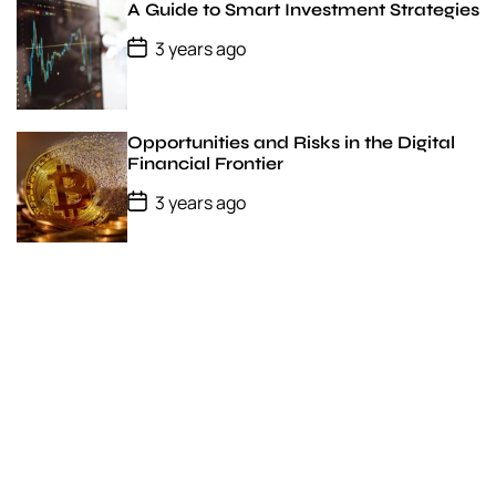
D
A Guide to Smart Investment Strategies
a
t
P
3 years ago
e
o
s
t
D
a
Opportunities and Risks in the Digital
t
Financial Frontier
e
P
3 years ago
o
s
t
D
a
t
e