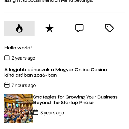
assign it to Social Menu on Menu Settings.
P
R
C
T
o
e
o
a
p
c
m
g
u
e
m
g
Hello world!
l
n
e
e
P
2 years ago
o
a
t
n
d
s
r
t
A legjobb bónuszok a Magyar Online Casino
t
D
kínálatában 2026-ban
a
P
t
7 hours ago
o
e
s
Strategies for Growing Your Business
t
D
Beyond the Startup Phase
a
P
t
3 years ago
o
e
s
t