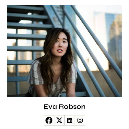
Eva Robson