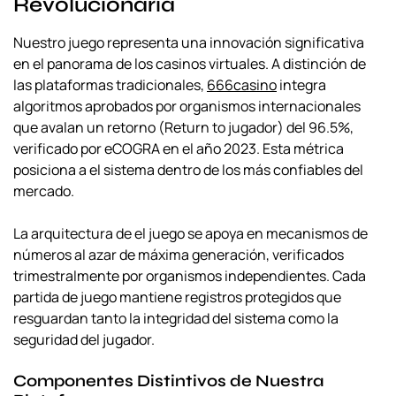
Revolucionaria
Nuestro juego representa una innovación significativa
en el panorama de los casinos virtuales. A distinción de
las plataformas tradicionales,
666casino
integra
algoritmos aprobados por organismos internacionales
que avalan un retorno (Return to jugador) del 96.5%,
verificado por eCOGRA en el año 2023. Esta métrica
posiciona a el sistema dentro de los más confiables del
mercado.
La arquitectura de el juego se apoya en mecanismos de
números al azar de máxima generación, verificados
trimestralmente por organismos independientes. Cada
partida de juego mantiene registros protegidos que
resguardan tanto la integridad del sistema como la
seguridad del jugador.
Componentes Distintivos de Nuestra