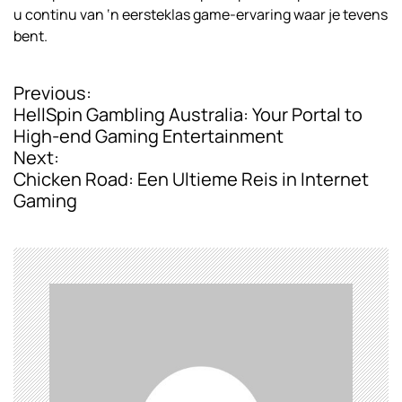
u continu van ‘n eersteklas game-ervaring waar je tevens
bent.
Previous:
P
HellSpin Gambling Australia: Your Portal to
o
High-end Gaming Entertainment
Next:
s
Chicken Road: Een Ultieme Reis in Internet
t
Gaming
n
a
v
i
g
a