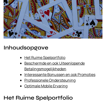
Inhoudsopgave
Het Ruime Spelportfolio
Beschermde en ook Uiteenlopende
Betalingsmogelijkheden
Interessante Bonussen en ook Promoties
Professionele Ondersteuning
Optimale Mobile Ervaring
Het Ruime Spelportfolio