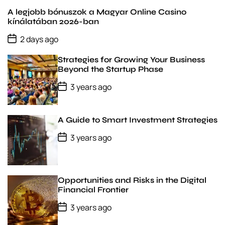
s
r
t
A legjobb bónuszok a Magyar Online Casino
t
D
kínálatában 2026-ban
a
P
t
2 days ago
o
e
s
Strategies for Growing Your Business
t
D
Beyond the Startup Phase
a
P
t
3 years ago
o
e
s
t
D
A Guide to Smart Investment Strategies
a
t
P
3 years ago
e
o
s
t
D
a
Opportunities and Risks in the Digital
t
Financial Frontier
e
P
3 years ago
o
s