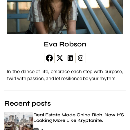
Eva Robson
In the dance of life, embrace each step with purpose,
twirl with passion, and let resilience be your rhythm.
Recent posts
Real Estate Made China Rich. Now It’S
Looking More Like Kryptonite.
P