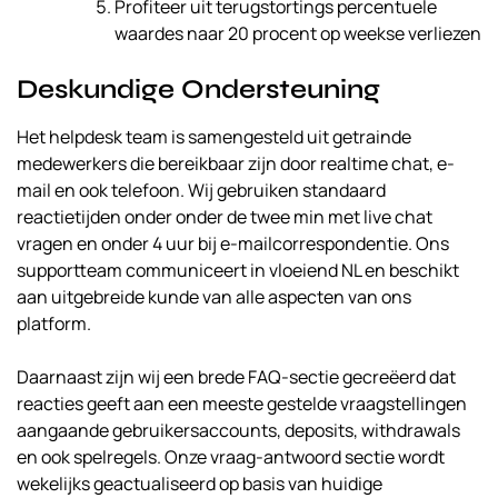
Profiteer uit terugstortings percentuele
waardes naar 20 procent op weekse verliezen
Deskundige Ondersteuning
Het helpdesk team is samengesteld uit getrainde
medewerkers die bereikbaar zijn door realtime chat, e-
mail en ook telefoon. Wij gebruiken standaard
reactietijden onder onder de twee min met live chat
vragen en onder 4 uur bij e-mailcorrespondentie. Ons
supportteam communiceert in vloeiend NL en beschikt
aan uitgebreide kunde van alle aspecten van ons
platform.
Daarnaast zijn wij een brede FAQ-sectie gecreëerd dat
reacties geeft aan een meeste gestelde vraagstellingen
aangaande gebruikersaccounts, deposits, withdrawals
en ook spelregels. Onze vraag-antwoord sectie wordt
wekelijks geactualiseerd op basis van huidige