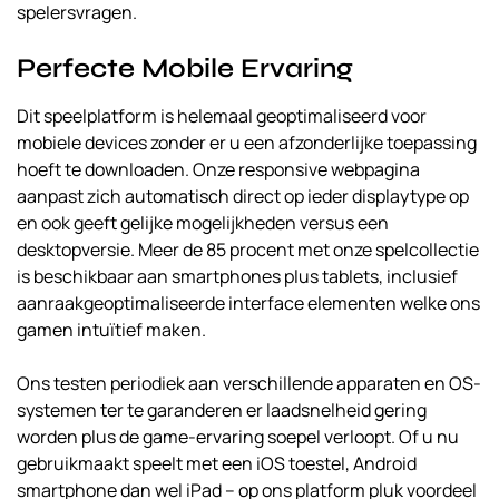
spelersvragen.
Perfecte Mobile Ervaring
Dit speelplatform is helemaal geoptimaliseerd voor
mobiele devices zonder er u een afzonderlijke toepassing
hoeft te downloaden. Onze responsive webpagina
aanpast zich automatisch direct op ieder displaytype op
en ook geeft gelijke mogelijkheden versus een
desktopversie. Meer de 85 procent met onze spelcollectie
is beschikbaar aan smartphones plus tablets, inclusief
aanraakgeoptimaliseerde interface elementen welke ons
gamen intuïtief maken.
Ons testen periodiek aan verschillende apparaten en OS-
systemen ter te garanderen er laadsnelheid gering
worden plus de game-ervaring soepel verloopt. Of u nu
gebruikmaakt speelt met een iOS toestel, Android
smartphone dan wel iPad – op ons platform pluk voordeel