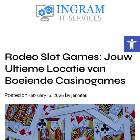
S
k
i
I
p
n
t
Open toolbar
g
o
r
c
Rodeo Slot Games: Jouw
a
o
m
n
Ultieme Locatie van
I
t
T
Boeiende Casinogames
e
S
n
e
t
Posted on
by
February 16, 2026
jennifer
r
v
i
c
e
s